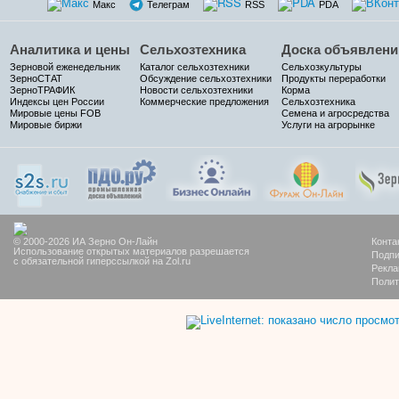
Макс
Телеграм
RSS
PDA
Аналитика и цены
Сельхозтехника
Доска объявлени
Зерновой еженедельник
Каталог сельхозтехники
Сельхозкультуры
ЗерноСТАТ
Обсуждение сельхозтехники
Продукты переработки
ЗерноТРАФИК
Новости сельхозтехники
Корма
Индексы цен России
Коммерческие предложения
Сельхозтехника
Мировые цены FOB
Семена и агросредства
Мировые биржи
Услуги на агрорынке
© 2000-2026 ИА Зерно Он-Лайн
Конта
Использование открытых материалов разрешается
Подпи
с обязательной гиперссылкой на Zol.ru
Рекла
Полит