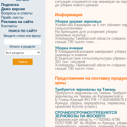
ситуация сохранится как минимум на пе
Подписка
до
уборки
нового урожая.
Демо версии
Вопросы и ответы
Информация
Прайс-листы
Уборка урожая зерновых
Реклама на сайте
Хозяйства Башкирии за 5 лет обновят па
Контакты
сельхозтехники
ПОИСК ПО САЙТУ
На Брянщине для ускорения
уборки
зерновых
культур...
Введите слово или фразу:
Хлеборобы Тамбовской области собрали
свыше 730 тысяч тонн ...
Искать в разделе:
Уборка ячменя
В КабардиноБалкарии завершают
уборку
пшеницы и
ячменя
В Кыргызстане сельхозкультуры убраны 
261 тыс. гектаров
Хлеборобы Тамбовской области собрали
свыше 730 тысяч тонн ...
Предложения на поставку продук
цены
Требуются зерновозы на Тамань
Требуются зерновозы на Тамань Требуют
зерновозы на Тамань из Калининской и
Б.Глины Южный ФО РФ +7-928-6640676 
Аренда,
уборка
, переработка, перевозка,
хранение Куплю (спрос)
СРОЧНО!!!СРОЧНО!!!ТРЕБУЮТСЯ
ЗЕРНОВОЗЫ НА МОСКВУ!!!
Воронежская область +7-920461-4796
ООО"ЛИК-36" lik-36@bk.ru Аренда,
уборк
переработка, перевозка, хранение Куплю