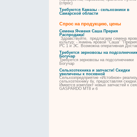
(спрос)
Требуются Камазы - сельхозники в
Самарской области
Спрос на продукцию, цены
Семена Ячменя Саша Прерия
Распродажа!
Здравствуйте, предлагаем семена яров
культур: - ячмень яровой "Саша" "Прерия
РС 1 и ЭС. Возможна оперативная Доста
Требуется зерновозы на подсолнечни
Богучар
Требуется зерновозы на подсолнечники
Богучар
Cельхозтехника и запчасти! Скидки
увеличены к посевной
Сельхозпредприятие «Истобное» реализ
сельхозтехнику бу, предоставляя скидки
Имеется комплект новых запчастей к сея
GASPARDO МТ8 и б