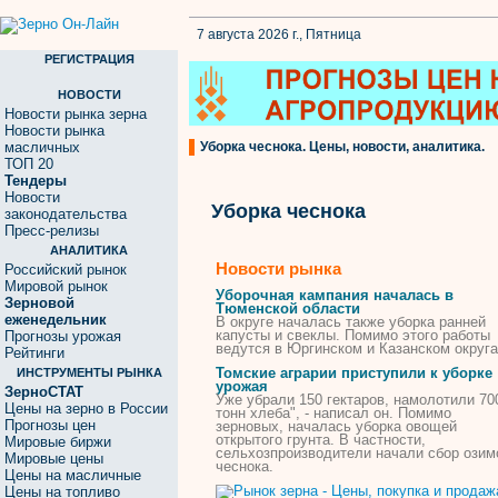
7 августа 2026 г., Пятница
РЕГИСТРАЦИЯ
НОВОСТИ
Новости рынка зерна
Новости рынка
масличных
Уборка чеснока. Цены, новости, аналитика.
ТОП 20
Тендеры
Новости
Уборка чеснока
законодательства
Пресс-релизы
АНАЛИТИКА
Новости рынка
Российский рынок
Мировой рынок
Уборочная кампания началась в
Зерновой
Тюменской области
еженедельник
В округе началась также
уборка
ранней
капусты и свеклы. Помимо этого работы
Прогнозы урожая
ведутся в Юргинском и Казанском округа
Рейтинги
Томские аграрии приступили к
уборке
ИНСТРУМЕНТЫ РЫНКА
урожая
ЗерноСТАТ
Уже убрали 150 гектаров, намолотили 70
Цены на зерно в России
тонн хлеба", - написал он. Помимо
Прогнозы цен
зерновых, началась
уборка
овощей
открытого грунта. В частности,
Мировые биржи
сельхозпроизводители начали сбор озим
Мировые цены
чеснока
.
Цены на масличные
Цены на топливо