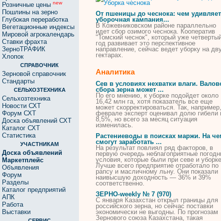
new
Розничные цены
Пошлины на зерно
От пшеницы до
чеснока
: чем удивляет
Глубокая переработка
уборочная кампания...
В Кожевниковском районе параллельно
Вегетационные индексы
идет сбор озимого
чеснока
. Кооператив
Мировой агрокалендарь
"Томский
чеснок
", который уже четверты
Ставки фрахта
год развивает это перспективное
ЗерноТРАФИК
направление, сейчас ведет
уборку
на дв
гектарах.
Хлопок
СПРАВОЧНИК
Аналитика
Зерновой справочник
Стандарты
Сев в условиях нехватки влаги. Валов
сбора зерна может ...
СЕЛЬХОЗТЕХНИКА
По его мнению, к
уборке
подойдет около
Сельхозтехника
16,42 млн га, хотя показатель все еще
Новости СХТ
может скорректироваться. Так, например,
Форум СХТ
феврале эксперт оценивал долю гибели в
8,5%, но всего за месяц ситуация
Доска объявлений СХТ
изменилась.
Каталог СХТ
Статистика
Растениеводы в поисках маржи. На че
смогут заработать ...
УЧАСТНИКАМ
На результат повлиял ряд факторов, в
Доска объявлений
первую очередь неблагоприятные погод
условия, которые были при севе и
уборк
Маркетплейс
Лучше всего предприятие отработало по
Объявления
рапсу и масличному льну. Они показали
Форум
наивысшую доходность — 36% и 39%
Разделы
соответственно.
Каталог предприятий
ЗЕРНО-weekly № 7 (970)
АПК
С января Казахстан открыл границы для
Работа
российского зерна, но сейчас поставки
Выставки
экономически не выгодны. По прогнозам
Зернового союза Казахстана, такая
СЕРВИС