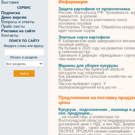
Информация
Выставки
СЕРВИС
Защита картофеля от проволочника
Россия. Минсельхоз РФ: Урожайность зе
Подписка
снижается, а урожай...
Демо версии
Казахстан. Засуха уничтожила почти
Вопросы и ответы
половина посевов
Прайс-листы
Республика Татарстан. Обработка кукуру
идет полным ходом
Реклама на сайте
Контакты
Элитные сорта картофеля
В Хабаровском крае завершаются весенн
ПОИСК ПО САЙТУ
полевые работы
Введите слово или фразу:
На Кубани в 2026 году на развитие селек
и семеноводства ...
Тритикале и дефицит «брендовых»
сорто
Искать в разделе:
чем известна...
Машины для уборки кукурузы
В Правительстве Брянской области
обсудили ход уборочной ...
Как развивается сельское хозяйство на
Кубани
Засуха выбирает сорго. У
агропроизводителей юга растет ...
Предложения на поставку продук
цены
Кукуруза , подсолнечник , пшеница и д
сел. продукцию...
...на хозяйствах и элеваторах по
Волгоградской области по индивидуальн
договорной цене с НДС и без НДС форме
оплаты любая , также оказываем услуги 
УБОРКЕ
УРОЖАЯ своими
комбайнами
, 
Волгоградской области ,
уборка
урожая