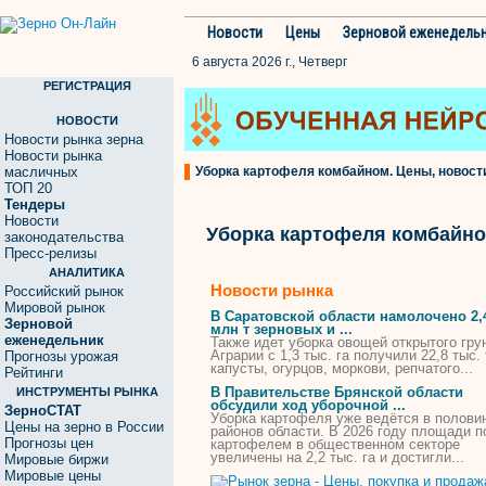
Новости
Цены
Зерновой еженедель
6 августа 2026 г., Четверг
РЕГИСТРАЦИЯ
НОВОСТИ
Новости рынка зерна
Новости рынка
масличных
Уборка картофеля комбайном. Цены, новости
ТОП 20
Тендеры
Новости
Уборка картофеля комбайн
законодательства
Пресс-релизы
АНАЛИТИКА
Новости рынка
Российский рынок
Мировой рынок
В Саратовской области намолочено 2,
Зерновой
млн т зерновых и ...
еженедельник
Также идет
уборка
овощей открытого грун
Аграрии с 1,3 тыс. га получили 22,8 тыс. 
Прогнозы урожая
капусты, огурцов, моркови, репчатого...
Рейтинги
В Правительстве Брянской области
ИНСТРУМЕНТЫ РЫНКА
обсудили ход уборочной ...
ЗерноСТАТ
Уборка
картофеля
уже ведётся в полови
Цены на зерно в России
районов области. В 2026 году площади п
Прогнозы цен
картофелем
в общественном секторе
увеличены на 2,2 тыс. га и достигли...
Мировые биржи
Мировые цены