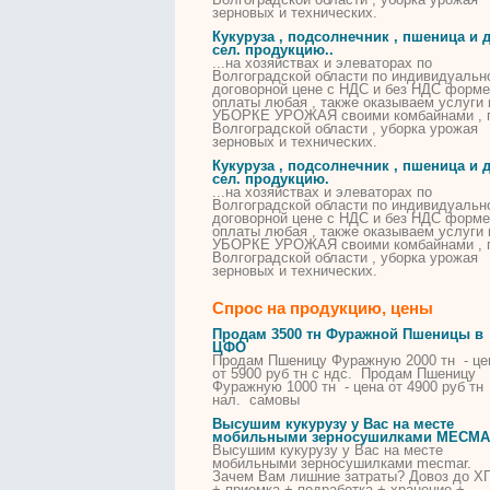
зерновых и технических.
Кукуруза , подсолнечник , пшеница и д
сел. продукцию..
...на хозяйствах и элеваторах по
Волгоградской области по индивидуальн
договорной цене с НДС и без НДС форме
оплаты любая , также оказываем услуги 
УБОРКЕ
УРОЖАЯ своими
комбайнами
, 
Волгоградской области ,
уборка
урожая
зерновых и технических.
Кукуруза , подсолнечник , пшеница и д
сел. продукцию.
...на хозяйствах и элеваторах по
Волгоградской области по индивидуальн
договорной цене с НДС и без НДС форме
оплаты любая , также оказываем услуги 
УБОРКЕ
УРОЖАЯ своими
комбайнами
, 
Волгоградской области ,
уборка
урожая
зерновых и технических.
Спрос на продукцию, цены
Продам 3500 тн Фуражной Пшеницы в
ЦФО
Продам Пшеницу Фуражную 2000 тн - це
от 5900 руб тн с ндс. Продам Пшеницу
Фуражную 1000 тн - цена от 4900 руб тн
нал. самовы
Высушим кукурузу у Вас на месте
мобильными зерносушилками MECM
Высушим кукурузу у Вас на месте
мобильными зерносушилками mecmar.
Зачем Вам лишние затраты? Довоз до Х
+ приемка + подработка + хранение +