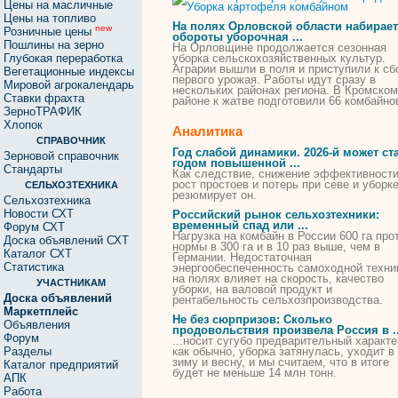
Цены на масличные
Цены на топливо
На полях Орловской области набирает
new
Розничные цены
обороты уборочная ...
Пошлины на зерно
На Орловщине продолжается сезонная
Глубокая переработка
уборка
сельскохозяйственных культур.
Аграрии вышли в поля и приступили к сб
Вегетационные индексы
первого урожая. Работы идут сразу в
Мировой агрокалендарь
нескольких районах региона. В Кромском
Ставки фрахта
районе к жатве подготовили 66
комбайно
ЗерноТРАФИК
Хлопок
Аналитика
СПРАВОЧНИК
Год слабой динамики. 2026-й может ст
Зерновой справочник
годом повышенной ...
Стандарты
Как следствие, снижение эффективности
рост простоев и потерь при севе и
уборк
СЕЛЬХОЗТЕХНИКА
резюмирует он.
Сельхозтехника
Новости СХТ
Российский рынок сельхозтехники:
временный спад или ...
Форум СХТ
Нагрузка на
комбайн
в России 600 га про
Доска объявлений СХТ
нормы в 300 га и в 10 раз выше, чем в
Каталог СХТ
Германии. Недостаточная
Статистика
энергообеспеченность самоходной техни
на полях влияет на скорость, качество
УЧАСТНИКАМ
уборки
, на валовой продукт и
Доска объявлений
рентабельность сельхозпроизводства.
Маркетплейс
Не без сюрпризов: Сколько
Объявления
продовольствия произвела Россия в ..
Форум
...носит сугубо предварительный характе
Разделы
как обычно,
уборка
затянулась, уходит в
зиму и весну, и мы считаем, что в итоге
Каталог предприятий
будет не меньше 14 млн тонн.
АПК
Работа