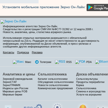
Установите мобильное приложение Зерно Он-Лайн:
Информационное агентство Зерно Он-Лайн
.
Свидетельство о регистрации СМИ ИА №ФС77-31392 от 12 марта 2008 г.
Новости, аналитика, цены, статистика аграрного рынка.
Использование открытых материалов разрешается с обязательной
гиперссылкой на Zol.ru. Редакция не несет ответственности за достоверность
информации, опубликованной на Доске объявлений, в пресс-релизах и
сообщениях других информационных агентств.
Контакты
Подписка
Реклама
Макс
Телеграм
RSS
PDA
Аналитика и цены
Сельхозтехника
Доска объявлени
Зерновой еженедельник
Каталог сельхозтехники
Сельхозкультуры
ЗерноСТАТ
Обсуждение сельхозтехники
Продукты переработки
ЗерноТРАФИК
Новости сельхозтехники
Корма
Индексы цен России
Коммерческие предложения
Сельхозтехника
Мировые цены FOB
Семена и агросредства
Мировые биржи
Услуги на агрорынке