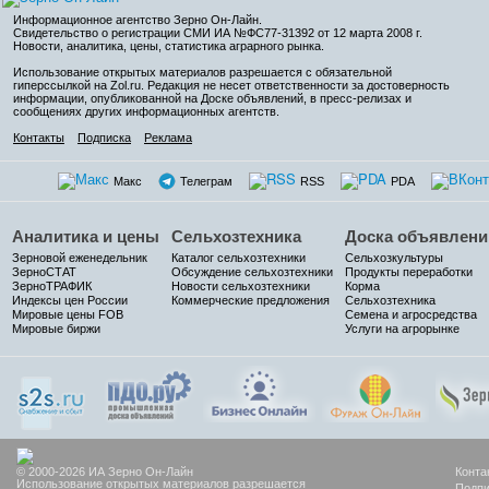
Информационное агентство Зерно Он-Лайн
.
Свидетельство о регистрации СМИ ИА №ФС77-31392 от 12 марта 2008 г.
Новости, аналитика, цены, статистика аграрного рынка.
Использование открытых материалов разрешается с обязательной
гиперссылкой на Zol.ru. Редакция не несет ответственности за достоверность
информации, опубликованной на Доске объявлений, в пресс-релизах и
сообщениях других информационных агентств.
Контакты
Подписка
Реклама
Макс
Телеграм
RSS
PDA
Аналитика и цены
Сельхозтехника
Доска объявлени
Зерновой еженедельник
Каталог сельхозтехники
Сельхозкультуры
ЗерноСТАТ
Обсуждение сельхозтехники
Продукты переработки
ЗерноТРАФИК
Новости сельхозтехники
Корма
Индексы цен России
Коммерческие предложения
Сельхозтехника
Мировые цены FOB
Семена и агросредства
Мировые биржи
Услуги на агрорынке
© 2000-2026 ИА Зерно Он-Лайн
Конта
Использование открытых материалов разрешается
Подпи