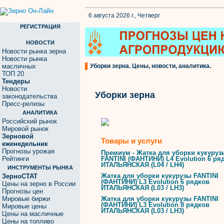
6 августа 2026 г., Четверг
РЕГИСТРАЦИЯ
НОВОСТИ
Новости рынка зерна
Новости рынка
масличных
Уборки зерна. Цены, новости, аналитика.
ТОП 20
Тендеры
Новости
Уборки зерна
законодательства
Пресс-релизы
АНАЛИТИКА
Российский рынок
Мировой рынок
Зерновой
Товары и услуги
еженедельник
Прогнозы урожая
Премиум - Жатка для уборки кукуруз
Рейтинги
FANTINI (ФАНТИНИ) L4 Evolution 6 ря
ИТАЛЬЯНСКАЯ (L04 / LH4)
ИНСТРУМЕНТЫ РЫНКА
Жатка для уборки кукурузы FANTINI
ЗерноСТАТ
(ФАНТИНИ) L3 Evolution 6 рядков
Цены на зерно в России
ИТАЛЬЯНСКАЯ (L03 / LH3)
Прогнозы цен
Мировые биржи
Жатка для уборки кукурузы FANTINI
(ФАНТИНИ) L3 Evolution 8 рядков
Мировые цены
ИТАЛЬЯНСКАЯ (L03 / LH3)
Цены на масличные
Цены на топливо