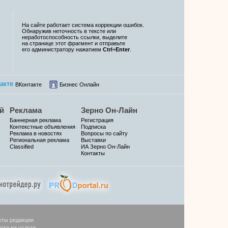
На сайте работает система коррекции ошибок.
Обнаружив неточность в тексте или
неработоспособность ссылки, выделите
на странице этот фрагмент и отправьте
его администратору нажатием
Ctrl
+
Enter
.
ВКонтакте
Бизнес Онлайн
й
Реклама
Зерно Он-Лайн
Баннерная реклама
Регистрация
Контекстные объявления
Подписка
Реклама в новостях
Вопросы по сайту
Региональная реклама
Выставки
Classified
ИА Зерно Он-Лайн
Контакты
кты редакции
ска на услуги