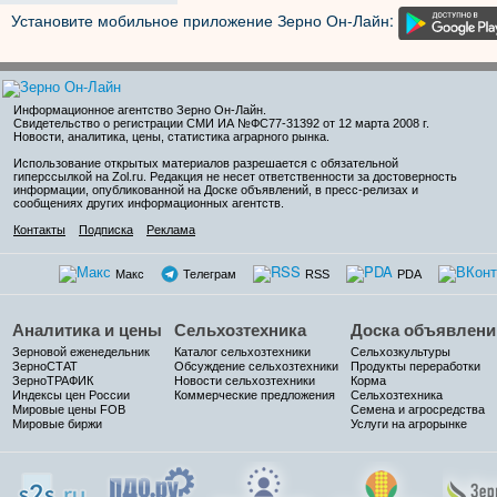
Установите мобильное приложение Зерно Он-Лайн:
Информационное агентство Зерно Он-Лайн
.
Свидетельство о регистрации СМИ ИА №ФС77-31392 от 12 марта 2008 г.
Новости, аналитика, цены, статистика аграрного рынка.
Использование открытых материалов разрешается с обязательной
гиперссылкой на Zol.ru. Редакция не несет ответственности за достоверность
информации, опубликованной на Доске объявлений, в пресс-релизах и
сообщениях других информационных агентств.
Контакты
Подписка
Реклама
Макс
Телеграм
RSS
PDA
Аналитика и цены
Сельхозтехника
Доска объявлени
Зерновой еженедельник
Каталог сельхозтехники
Сельхозкультуры
ЗерноСТАТ
Обсуждение сельхозтехники
Продукты переработки
ЗерноТРАФИК
Новости сельхозтехники
Корма
Индексы цен России
Коммерческие предложения
Сельхозтехника
Мировые цены FOB
Семена и агросредства
Мировые биржи
Услуги на агрорынке