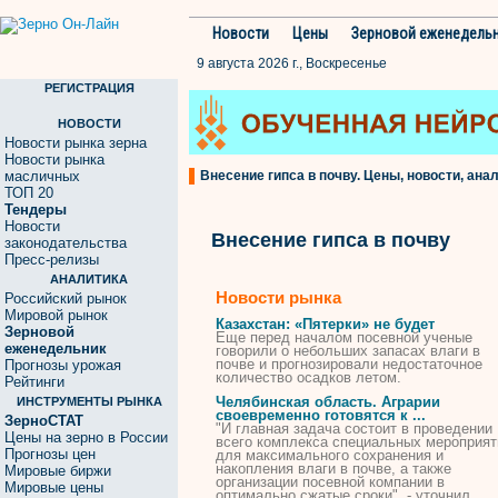
Новости
Цены
Зерновой еженедель
9 августа 2026 г., Воскресенье
РЕГИСТРАЦИЯ
НОВОСТИ
Новости рынка зерна
Новости рынка
масличных
Внесение гипса в почву. Цены, новости, анал
ТОП 20
Тендеры
Новости
Внесение гипса в почву
законодательства
Пресс-релизы
АНАЛИТИКА
Новости рынка
Российский рынок
Мировой рынок
Казахстан: «Пятерки» не будет
Зерновой
Еще перед началом посевной ученые
еженедельник
говорили о небольших запасах влаги
в
почве
и прогнозировали недостаточное
Прогнозы урожая
количество осадков летом.
Рейтинги
Челябинская область. Аграрии
ИНСТРУМЕНТЫ РЫНКА
своевременно готовятся к ...
ЗерноСТАТ
"И главная задача состоит
в
проведении
Цены на зерно в России
всего комплекса специальных мероприят
Прогнозы цен
для максимального сохранения и
накопления влаги
в
почве
, а также
Мировые биржи
организации посевной компании
в
Мировые цены
оптимально сжатые сроки", - уточнил