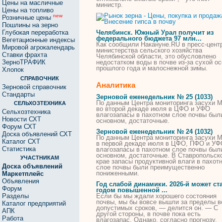
Цены на масличные
министр.
Цены на топливо
new
Розничные цены
Пошлины на зерно
Глубокая переработка
Челябинск. Южный Урал получит из
федерального бюджета 97 млн...
Вегетационные индексы
Как сообщили Накануне.RU
в
пресс-цент
Мировой агрокалендарь
министерства сельского хозяйства
Ставки фрахта
Челябинской области, это обусловлено
ЗерноТРАФИК
недостатком воды
в
почве
из-за сухой о
прошлого года и малоснежной зимы.
Хлопок
СПРАВОЧНИК
Аналитика
Зерновой справочник
Стандарты
Зерновой еженедельник № 25 (1033)
По данным Центра мониторинга засухи М
СЕЛЬХОЗТЕХНИКА
во второй декаде июля
в
ЦФО и УФО
Сельхозтехника
влагозапасы
в
пахотном слое
почвы
был
Новости СХТ
основном, достаточные.
Форум СХТ
Зерновой еженедельник № 24 (1032)
Доска объявлений СХТ
По данным Центра мониторинга засухи М
Каталог СХТ
в
первой декаде июля
в
ЦФО, ПФО и УФ
Статистика
влагозапасы
в
пахотном слое
почвы
был
основном, достаточные.
В
Ставропольск
УЧАСТНИКАМ
крае запасы продуктивной влаги
в
пахот
Доска объявлений
слое
почвы
были преимущественно
пониженными.
Маркетплейс
Объявления
Год слабой динамики. 2026-й может ст
Форум
годом повышенной ...
Разделы
Если бы мы ждали хорошего состояния
почвы
, мы бы вовсе вышли за пределы в
Каталог предприятий
допустимых сроков, — делится он. — С
АПК
другой стороны,
в
почве
пока есть
Работа
влагозапас. Однако, согласно прогнозу,