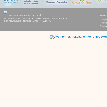
© 2000-2026 ИА Зерно Он-Лайн
Конта
Использование открытых материалов разрешается
Подпи
с обязательной гиперссылкой на Zol.ru
Рекла
Полит