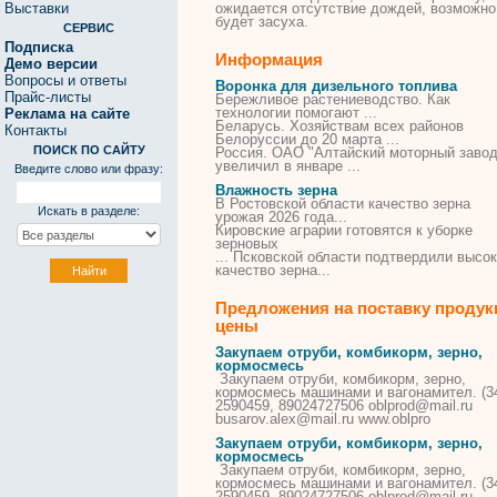
Выставки
ожидается отсутствие дождей, возможно
будет засуха.
СЕРВИС
Подписка
Информация
Демо версии
Вопросы и ответы
Воронка для дизельного топлива
Прайс-листы
Бережливое растениеводство. Как
технологии помогают ...
Реклама на сайте
Беларусь. Хозяйствам всех районов
Контакты
Белоруссии до 20 марта ...
ПОИСК ПО САЙТУ
Россия. ОАО "Алтайский моторный завод
увеличил в январе ...
Введите слово или фразу:
Влажность зерна
В Ростовской области качество
зерна
Искать в разделе:
урожая 2026 года...
Кировские аграрии готовятся к уборке
зерновых
... Псковской области подтвердили высо
качество
зерна
...
Предложения на поставку продук
цены
Закупаем отруби, комбикорм, зерно,
кормосмесь
Закупаем отруби, комбикорм, зерно,
кормосмесь машинами и вагонамител. (3
2590459, 89024727506 oblprod@mail.ru
busarov.alex@mail.ru www.oblpro
Закупаем отруби, комбикорм, зерно,
кормосмесь
Закупаем отруби, комбикорм, зерно,
кормосмесь машинами и вагонамител. (3
2590459, 89024727506 oblprod@mail.ru