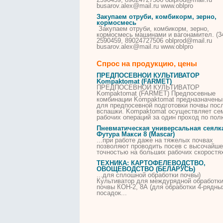
busarov.alex@mail.ru www.oblpro
Закупаем отруби, комбикорм, зерно,
кормосмесь
Закупаем отруби, комбикорм, зерно,
кормосмесь машинами и вагонамител. (3
2590459, 89024727506 oblprod@mail.ru
busarov.alex@mail.ru www.oblpro
Спрос на продукцию, цены
ПРЕДПОСЕВНОЙ КУЛЬТИВАТОР
Kompaktomat (FARMET)
ПРЕДПОСЕВНОЙ КУЛЬТИВАТОР
Kompaktomat (FARMET) Предпосевные
комбинации Kompaktomat предназначены
для предпосевной подготовки
почвы
пос
вспашки. Kompaktomat осуществляет се
рабочих операций за один проход по пол
Пневматическая универсальная сеялк
Футура Макси 8 (Mascar)
...при работе даже на тяжелых
почвах
позволяют проводить посев с высочайш
точностью на больших рабочих скоростя
ТЕХНИКА: КАРТОФЕЛЕВОДСТВО,
ОВОЩЕВОДСТВО (БЕЛАРУСЬ)
...для сплошной обработки
почвы
)
Культиватор для междурядной обработк
почвы
КОН-2, 8А (для обработки 4-рядны
посадок...