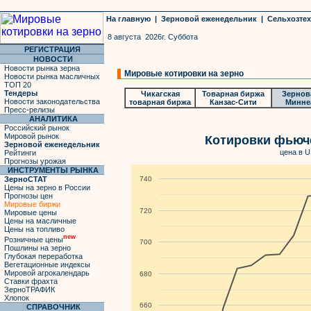
На главную
|
Зерновой еженедельник
|
Сельхозте
8 августа 2026г. Суббота
РЕГИСТРАЦИЯ
НОВОСТИ
Новости рынка зерна
Мировые котировки на зерно
Новости рынка масличных
ТОП 20
Тендеры
Чикагская
Товарная биржа
Зернов
Новости законодательства
товарная биржа
Канзас-Сити
Минне
Пресс-релизы
АНАЛИТИКА
Российский рынок
Мировой рынок
Котировки фьюч
Зерновой еженедельник
цена в U
Рейтинги
Прогнозы урожая
ИНСТРУМЕНТЫ РЫНКА
ЗерноСТАТ
740
Цены на зерно в России
Прогнозы цен
Мировые биржи
720
Мировые цены
Цены на масличные
Цены на топливо
new
Розничные цены
700
Пошлины на зерно
Глубокая переработка
Вегетационные индексы
Мировой агрокалендарь
680
Ставки фрахта
ЗерноТРАФИК
Хлопок
660
СПРАВОЧНИК