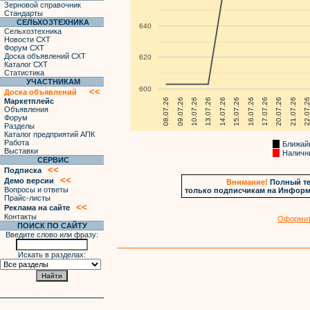
Зерновой справочник
Стандарты
СЕЛЬХОЗТЕХНИКА
640
Сельхозтехника
Новости СХТ
Форум СХТ
Доска объявлений СХТ
620
Каталог СХТ
Статистика
УЧАСТНИКАМ
600
<<
Доска объявлений
08.07.26
09.07.26
10.07.26
13.07.26
14.07.26
15.07.26
16.07.26
17.07.26
20.07.26
21.07.26
22.07.2
Маркетплейс
Объявления
Форум
Разделы
Каталог предприятий АПК
Работа
Ближайш
Выставки
Наличны
СЕРВИС
<<
Подписка
<<
Демо версии
Внимание!
Полный те
Вопросы и ответы
только подписчикам на Информ
Прайс-листы
<<
Реклама на сайте
Контакты
Оформит
ПОИСК ПО САЙТУ
Введите слово или фразу:
Искать в разделах: