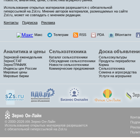
Использование открытых материалов разрешается с обязательной
гиперссылкой на Zol.ru. Мнение авторов материалов, размещаемых на сайте
Zol.ru, может не совпадать с мнением редакции.
Контакты
Подписка
Реклама
Макс
Телеграм
RSS
PDA
ВКонтакте
Аналитика и цены
Сельхозтехника
Доска объявлени
Зерновой еженедельник
Каталог сельхозтехники
Сельхозкультуры
ЗерноСТАТ
Обсуждение сельхозтехники
Продукты переработки
ЗерноТРАФИК
Новости сельхозтехники
Корма
Индексы цен России
Коммерческие предложения
Сельхозтехника
Мировые цены
Семена и агросредства
Мировые биржи
Услуги на агрорынке
Конта
© 2000-2026 ИА Зерно Он-Лайн
Подпи
Использование открытых материалов разрешается
Рекла
с обязательной гиперссылкой на Zol.ru
Полит