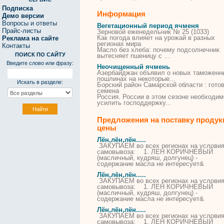
Подписка
Информация
Демо версии
Вопросы и ответы
Вегетационный период ячменя
Прайс-листы
Зерновой еженедельник № 25 (1033)
Как погода влияет на урожай в разных
Реклама на сайте
регионах мира
Контакты
Масло без хлеба: почему подсолнечник
ПОИСК ПО САЙТУ
вытесняет пшеницу с ...
Введите слово или фразу:
Неочищенный ячмень
Азербайджан объявил о новых таможенн
пошлинах на некоторые...
Искать в разделе:
Борский район Самарской области : гото
семена
Россия. России в этом сезоне необходим
усилить господдержку...
Предложения на поставку продук
цены
Лён,лён,лён.....
ЗАКУПАЕМ во всех регионах на услови
самовывоза: 1. ЛЕН КОРИЧНЕВЫЙ
(масличный, кудряш, долгунец) -
содержание масла не интересует&
Лён,лён,лён.....
ЗАКУПАЕМ во всех регионах на услови
самовывоза: 1. ЛЕН КОРИЧНЕВЫЙ
(масличный, кудряш, долгунец) -
содержание масла не интересует&
Лён,лён,лён.....
ЗАКУПАЕМ во всех регионах на услови
самовывоза: 1. ЛЕН КОРИЧНЕВЫЙ