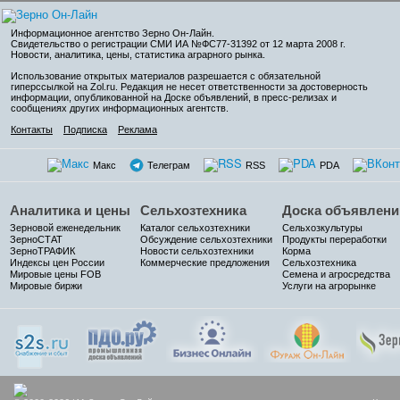
Информационное агентство Зерно Он-Лайн
.
Свидетельство о регистрации СМИ ИА №ФС77-31392 от 12 марта 2008 г.
Новости, аналитика, цены, статистика аграрного рынка.
Использование открытых материалов разрешается с обязательной
гиперссылкой на Zol.ru. Редакция не несет ответственности за достоверность
информации, опубликованной на Доске объявлений, в пресс-релизах и
сообщениях других информационных агентств.
Контакты
Подписка
Реклама
Макс
Телеграм
RSS
PDA
Аналитика и цены
Сельхозтехника
Доска объявлени
Зерновой еженедельник
Каталог сельхозтехники
Сельхозкультуры
ЗерноСТАТ
Обсуждение сельхозтехники
Продукты переработки
ЗерноТРАФИК
Новости сельхозтехники
Корма
Индексы цен России
Коммерческие предложения
Сельхозтехника
Мировые цены FOB
Семена и агросредства
Мировые биржи
Услуги на агрорынке