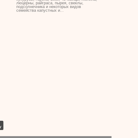
люцерны, райграса, пырея, свеклы,
подсолнечника и некоторых видов
семейства капустных и...