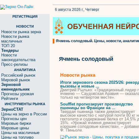
6 августа 2026 г., Четверг
РЕГИСТРАЦИЯ
НОВОСТИ
Новости рынка зерна
Новости рынка
масличных
Ячмень солодовый. Цены, новости, аналитик
ТОП 20
Тендеры
Новости
Ячмень солодовый
законодательства
Пресс-релизы
АНАЛИТИКА
Новости рынка
Российский рынок
Мировой рынок
Итоги зернового сезона 2025/26: рекор
Зерновой
вызовы и новые ...
еженедельник
Дмитрий Рылько: «Традиционный лидер 
ячменю
— Саудовская Аравия — оказал
Прогнозы урожая
только на четвертом месте».
Рейтинги
Soufflet прогнозирует производство
ИНСТРУМЕНТЫ РЫНКА
пшеницы во Франции на ...
ЗерноСТАТ
Твердая пшеница также демонстрирует
Цены на зерно в России
высокое качество с натурой почти 80 кг н
Прогнозы цен
гектолитр и содержание белка от 14,5% 
15%. «Урожай
ячменя
демонстрирует
Мировые биржи
хорошие
солодовые
качества», – добави
Мировые цены
Ф. Пиньоле.
Цены на масличные
Цены на топливо