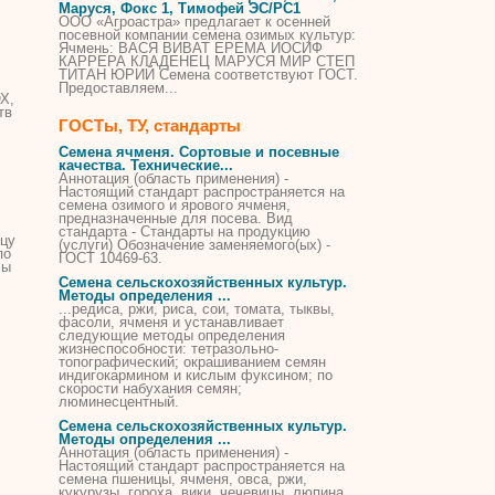
Маруся, Фокс 1, Тимофей ЭС/РС1
ООО «Агроастра» предлагает к осенней
посевной компании семена озимых культур:
Ячмень: ВАСЯ ВИВАТ ЕРЕМА ИОСИФ
КАРРЕРА КЛАДЕНЕЦ МАРУСЯ МИР СТЕП
ТИТАН ЮРИЙ Семена соответствуют ГОСТ.
Предоставляем...
Х,
тв
ГОСТы, ТУ, стандарты
Семена
ячменя
. Сортовые и посевные
качества. Технические...
Аннотация (область применения) -
Настоящий стандарт распространяется на
семена озимого и ярового
ячменя
,
предназначенные для посева. Вид
стандарта - Стандарты на продукцию
ицу
(услуги) Обозначение заменяемого(ых) -
по
ГОСТ 10469-63.
Мы
Семена сельскохозяйственных культур.
Методы определения ...
...редиса, ржи, риса, сои, томата, тыквы,
фасоли,
ячменя
и устанавливает
следующие методы определения
жизнеспособности: тетразольно-
топографический; окрашиванием семян
индигокармином и кислым фуксином; по
скорости набухания семян;
люминесцентный.
Семена сельскохозяйственных культур.
Методы определения ...
Аннотация (область применения) -
Настоящий стандарт распространяется на
семена пшеницы,
ячменя
, овса, ржи,
кукурузы, гороха, вики, чечевицы, люпина,