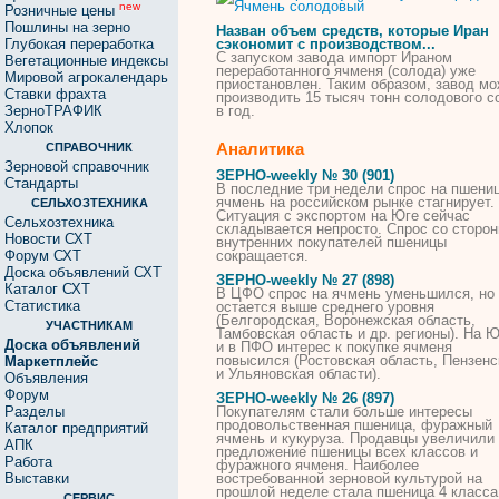
new
Розничные цены
Пошлины на зерно
Назван объем средств, которые Иран
Глубокая переработка
сэкономит с производством...
С запуском завода импорт Ираном
Вегетационные индексы
переработанного
ячменя
(солода) уже
Мировой агрокалендарь
приостановлен. Таким образом, завод мо
Ставки фрахта
производить 15 тысяч тонн
солодового
с
ЗерноТРАФИК
в год.
Хлопок
Аналитика
СПРАВОЧНИК
Зерновой справочник
ЗЕРНО-weekly № 30 (901)
Стандарты
В последние три недели спрос на пшениц
ячмень
на российском рынке стагнирует.
СЕЛЬХОЗТЕХНИКА
Ситуация с экспортом на Юге сейчас
Сельхозтехника
складывается непросто. Спрос со сторо
Новости СХТ
внутренних покупателей пшеницы
Форум СХТ
сокращается.
Доска объявлений СХТ
ЗЕРНО-weekly № 27 (898)
Каталог СХТ
В ЦФО спрос на
ячмень
уменьшился, но
Статистика
остается выше среднего уровня
(Белгородская, Воронежская область,
УЧАСТНИКАМ
Тамбовская область и др. регионы). На Ю
Доска объявлений
и в ПФО интерес к покупке
ячменя
повысился (Ростовская область, Пензенс
Маркетплейс
и Ульяновская области).
Объявления
Форум
ЗЕРНО-weekly № 26 (897)
Разделы
Покупателям стали больше интересы
продовольственная пшеница, фуражный
Каталог предприятий
ячмень
и кукуруза. Продавцы увеличили
АПК
предложение пшеницы всех классов и
Работа
фуражного
ячменя
. Наиболее
Выставки
востребованной зерновой культурой на
прошлой неделе стала пшеница 4 класса.
СЕРВИС