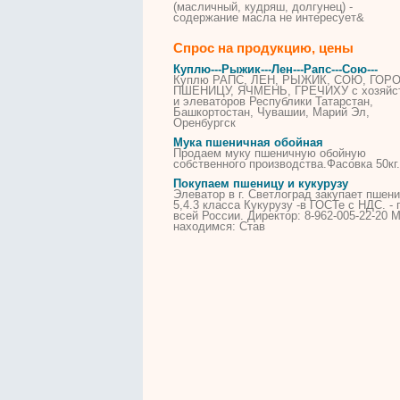
(масличный, кудряш, долгунец) -
содержание масла не интересует&
Спрос на продукцию, цены
Куплю---Рыжик---Лен---Рапс---Сою---
Куплю РАПС, ЛЕН, РЫЖИК, СОЮ, ГОРО
ПШЕНИЦУ, ЯЧМЕНЬ, ГРЕЧИХУ с хозяйс
и элеваторов Республики Татарстан,
Башкортостан, Чувашии, Марий Эл,
Оренбургск
Мука пшеничная обойная
Продаем муку пшеничную обойную
собственного производства.Фасовка 50кг.
Покупаем пшеницу и кукурузу
Элеватор в г. Светлоград закупает пшен
5,4.3 класса Кукурузу -в ГОСТе с НДС. - 
всей России. Директор: 8-962-005-22-20 
находимся: Став