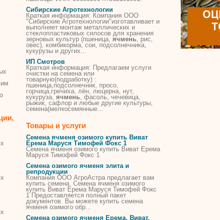
Сибирские Агротехнологии
Краткая информация: Компания ООО
"Сибирские Агротехнологии"изготавливает и
выполняет монтаж металлических и
стеклопластиковых силосов для хранения
зерновых культур (пшеница,
ячмень
, рис,
овес), комбикорма, сои, подсолнечника,
кукурузы и других...
ИП Смотров
Краткая информация: Предлагаем услуги
ых
очистки на семена или
товарную(подработку) :
вим
пшеница,подсолнечник, просо,
горчица,гречиха, лён, люцерна, нут,
о
кукуруза,
ячмень
, фасоль, чечевица,
рыжик, сафлор и любые другие культуры,
семена(мелкосемянные...
ции,
Товары и услуги
Семена ячменя озимого купить Виват
ях
Ерема Маруся Тимофей Фокс 1
Семена ячменя озимого купить Виват Ерема
Маруся Тимофей Фокс 1
Семена озимого ячменя элита и
репродукции
ях
Компания ООО АгроАстра предлагает вам
купить семена. Семена ячменя озимого
купить Виват Ерема Маруся Тимофей Фокс
1 Предоставляется полный пакет
документов. Вы можете купить семена
ячменя озимого обр...
ях
Семена озимого ячменя Ерема, Виват,