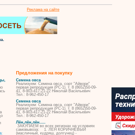
Реклама на сайте
а.
Предложения на покупку
ды,
Семена овса
Реализуем: Семена овса, сорт "Айвори"
по
первая репродукция (РС-1). т. 8 (8652)50-09-
ась
41, 8-903-417-21-22 Николай Васильевич
Тел.: 8-962-450-17
Семена овса
Реализуем: Семена овса, сорт "Айвори"
первая репродукция (РС-1). т. 8 (8652)50-09-
а
41, 8-903-417-21-22 Николай Васильевич
до
Тел.: 8-962-450-17
Лён,лён,лён.....
л
ЗАКУПАЕМ во всех регионах на условиях
самовывоза: 1. ЛЕН КОРИЧНЕВЫЙ
(масличный, кудряш, долгунец) -