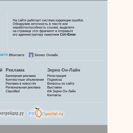
На сайте работает система коррекции ошибок.
Обнаружив неточность в тексте или
неработоспособность ссылки, выделите
на странице этот фрагмент и отправьте
его администратору нажатием
Ctrl
+
Enter
.
ВКонтакте
Бизнес Онлайн
й
Реклама
Зерно Он-Лайн
Баннерная реклама
Регистрация
Контекстные объявления
Подписка
Реклама в новостях
Вопросы по сайту
Региональная реклама
Выставки
Classified
ИА Зерно Он-Лайн
Контакты