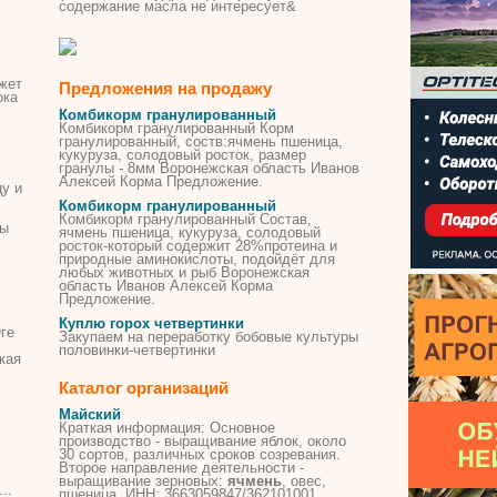
содержание масла не интересует&
жет
Предложения на продажу
ока
Комбикорм гранулированный
Комбикорм гранулированный Корм
гранулированный, соств:
ячмень
пшеница,
кукуруза,
солодовый
росток, размер
гранулы - 8мм Воронежская область Иванов
Алексей Корма Предложение.
у и
Комбикорм гранулированный
Комбикорм гранулированный Состав,
ны
ячмень
пшеница, кукуруза,
солодовый
росток-который содержит 28%протеина и
природные аминокислоты, подойдёт для
любых животных и рыб Воронежская
область Иванов Алексей Корма
Предложение.
Куплю горох четвертинки
ге
Закупаем на переработку бобовые культуры
половинки-четвертинки
кая
Каталог организаций
Майский
Краткая информация: Основное
производство - выращивание яблок, около
30 сортов, различных сроков созревания.
Второе направление деятельности -
выращивание зерновых:
ячмень
, овес,
..
пшеница. ИНН: 3663059847/362101001.