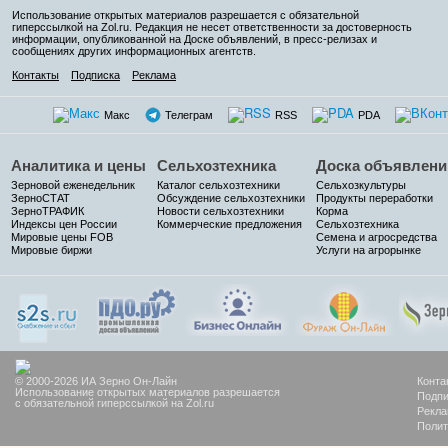
Использование открытых материалов разрешается с обязательной
гиперссылкой на Zol.ru. Редакция не несет ответственности за достоверность
информации, опубликованной на Доске объявлений, в пресс-релизах и
сообщениях других информационных агентств.
Контакты
Подписка
Реклама
Макс
Телеграм
RSS
PDA
Аналитика и цены
Сельхозтехника
Доска объявлени
Зерновой еженедельник
Каталог сельхозтехники
Сельхозкультуры
ЗерноСТАТ
Обсуждение сельхозтехники
Продукты переработки
ЗерноТРАФИК
Новости сельхозтехники
Корма
Индексы цен России
Коммерческие предложения
Сельхозтехника
Мировые цены FOB
Семена и агросредства
Мировые биржи
Услуги на агрорынке
© 2000-2026 ИА Зерно Он-Лайн
Конта
Использование открытых материалов разрешается
Подпи
с обязательной гиперссылкой на Zol.ru
Рекла
Полит