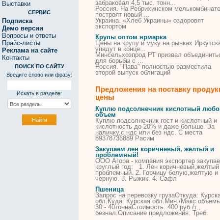
забраковал 4,5 тыс. тонн...
Выставки
Россия. На Ребрихинском мелькомбинат
СЕРВИС
построят новый ...
Украина. «Хлеб Украины» оздоровят
Подписка
экспортом
Демо версии
Вопросы и ответы
Крупы оптом ярмарка
Прайс-листы
Цены на
крупу
и муку на рынках Иркутск
упадут в конце...
Реклама на сайте
Минсельхозпрод РТ призвал объединить
Контакты
для борьбы с ...
Россия. "Пава" полностью разместила
ПОИСК ПО САЙТУ
второй выпуск облигаций
Введите слово или фразу:
Предложения на поставку продук
Искать в разделе:
цены
Куплю подсолнечник кислотный любо
объем
Куплю подсолнечник гост и кислотный и
кислотность до 20% и даже больше. За
наличку,с ндс или без ндс. С места
89378736889 Расим
Закупаем лен коричневый, желтый и
проблемный!
ООО Агора - компания экспортер закупае
круглый год: 1. Лен коричневый,желтый
проблемный. 2. Горчицу белую,желтую и
черную. 3. Рыжик. 4. Сафл
Пшеница
Запрос на перевозку грузаОткуда: Курск
обл.Куда: Курская обл.Мин./Макс.объемы
30 - 40тоннаСтоимость: 400 руб./т.,
безнал.Описание предложения: Треб