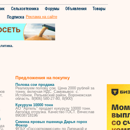
ник
Сельхозтехника
Форумы
Объявления
Товары
Реклама на сайте
Подписка
алитика.
Предложения на покупку
Полова сои продажа
Реализуем полову сои. Цена 2000 рублей за
ров
тонну, включая НДС. Самовывоз: с.
т,
Истобное, Репьевский район, Воронежская
область. 8(906) 580-27-80, 8(900)
Кукуруза 10000 тонн
АО "Артель" продает кукурузу 10000 тонн.
1
Авто/жд отгрузка. Качество ГОСТ. Вячеслав
89038718196
й
Семена яровых пшеница Дарья горох
Фокор
ода
ФГБУ «Госсорткомиссия» по Липецкой и
со,