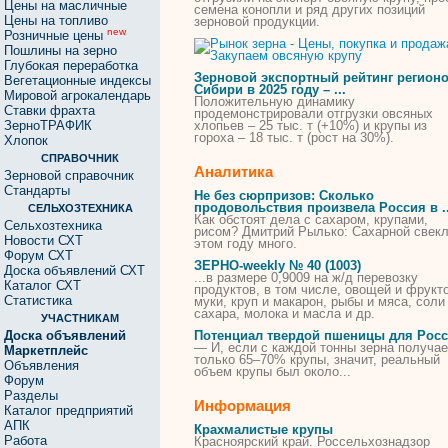
Цены на масличные
семена конопли и ряд других позиций
Цены на топливо
зерновой продукции.
new
Розничные цены
Пошлины на зерно
Глубокая переработка
Зерновой экспортный рейтинг регион
Вегетационные индексы
Сибири в 2025 году – ...
Мировой агрокалендарь
Положительную динамику
Ставки фрахта
продемонстрировали отгрузки
овсяных
ЗерноТРАФИК
хлопьев – 25 тыс. т (+10%) и
крупы
из
гороха – 18 тыс. т (рост на 30%).
Хлопок
СПРАВОЧНИК
Аналитика
Зерновой справочник
Стандарты
Не без сюрпризов: Сколько
продовольствия произвела Россия в ..
СЕЛЬХОЗТЕХНИКА
Как обстоят дела с сахаром,
крупами
,
Сельхозтехника
рисом? Дмитрий Рылько: Сахарной свек
Новости СХТ
этом году много.
Форум СХТ
ЗЕРНО-weekly № 40 (1003)
Доска объявлений СХТ
...в размере 0,9009 на ж/д перевозку
Каталог СХТ
продуктов, в том числе, овощей и фрукто
Статистика
муки,
круп
и макарон, рыбы и мяса, соли
сахара, молока и масла и др.
УЧАСТНИКАМ
Доска объявлений
Потенциал твердой пшеницы для Рос
— И, если с каждой тонны зерна получае
Маркетплейс
только 65–70%
крупы
, значит, реальный
Объявления
объем
крупы
был около...
Форум
Разделы
Информация
Каталог предприятий
АПК
Крахмалистые крупы
Работа
Красноярский край. Россельхознадзор