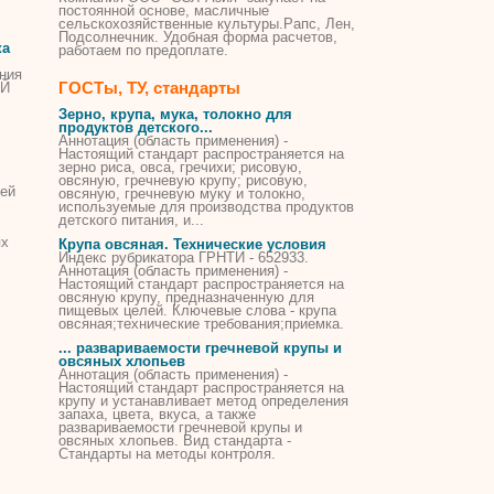
постоянной основе, масличные
сельскохозяйственные культуры.Рапс, Лен,
Подсолнечник. Удобная форма расчетов,
ка
работаем по предоплате.
ния
ГОСТы, ТУ, стандарты
ЫЙ
Зерно,
крупа
, мука, толокно для
продуктов детского...
Аннотация (область применения) -
Настоящий стандарт распространяется на
зерно риса, овса, гречихи; рисовую,
овсяную
, гречневую
крупу
; рисовую,
лей
овсяную
, гречневую муку и толокно,
используемые для производства продуктов
детского питания, и...
ях
Крупа
овсяная
. Технические условия
Индекс рубрикатора ГРНТИ - 652933.
Аннотация (область применения) -
Настоящий стандарт распространяется на
овсяную
крупу
, предназначенную для
пищевых целей. Ключевые слова -
крупа
овсяная
;технические требования;приемка.
... развариваемости гречневой
крупы
и
овсяных
хлопьев
Аннотация (область применения) -
Настоящий стандарт распространяется на
крупу
и устанавливает метод определения
запаха, цвета, вкуса, а также
развариваемости гречневой
крупы
и
овсяных
хлопьев. Вид стандарта -
Стандарты на методы контроля.