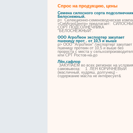
Спрос на продукцию, цены
Семена силосного сорта подсолнечни
Белоснежный.
p> Селекционно-семеноводческая компа
«СибАгроЦентр» предлагает: СИЛОСН
СОРТ ПОДСОЛНЕЧНИКА
"БЕЛОСНЕЖНЫЙ".
ООО АгроЛеон экспортер закупает
пшеницу прот . от 10,5 и выше
p> ООО "АгроЛеон" /экспортер/ закупает
пшеницу протеин от 10,5 и выше без
пророста с места у сельхозпроизводите
или СРТ Ростов-на-до
Лён,сафлор
ЗАКУПАЕМ во всех регионах на услови
самовывоза: 1. ЛЕН КОРИЧНЕВЫЙ
(масличный, кудряш, долгунец) -
содержание масла не интересует&