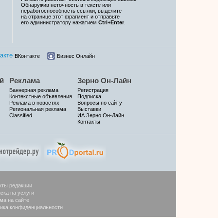
Обнаружив неточность в тексте или
неработоспособность ссылки, выделите
на странице этот фрагмент и отправьте
его администратору нажатием
Ctrl
+
Enter
.
ВКонтакте
Бизнес Онлайн
й
Реклама
Зерно Он-Лайн
Баннерная реклама
Регистрация
Контекстные объявления
Подписка
Реклама в новостях
Вопросы по сайту
Региональная реклама
Выставки
Classified
ИА Зерно Он-Лайн
Контакты
кты редакции
ска на услуги
ма на сайте
ика конфиденциальности