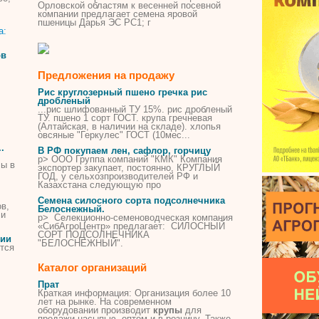
Орловской областям к весенней посевной
компании предлагает семена яровой
пшеницы Дарья ЭС РС1; г
ов
Предложения на продажу
Рис круглозерный пшено гречка рис
дробленый
...рис шлифованный ТУ 15%. рис дробленый
ТУ. пшено 1 сорт ГОСТ.
крупа
гречневая
(Алтайская, в наличии на складе). хлопья
овсяные
"Геркулес" ГОСТ (10мес...
.
В РФ покупаем лен, сафлор, горчицу
p> ООО Группа компаний "КМК" Компания
лы в
экспортер закупает, постоянно, КРУГЛЫЙ
ГОД, у сельхозпроизводителей РФ и
Казахстана следующую про
Семена силосного сорта подсолнечника
в,
Белоснежный.
 и
p> Селекционно-семеноводческая компания
«СибАгроЦентр» предлагает: СИЛОСНЫЙ
СОРТ ПОДСОЛНЕЧНИКА
сии
"БЕЛОСНЕЖНЫЙ".
тся
Каталог организаций
Прат
Краткая информация: Организация более 10
лет на рынке. На современном
оборудовании производит
крупы
для
продажи насыпью, оптом и в розницу. Также