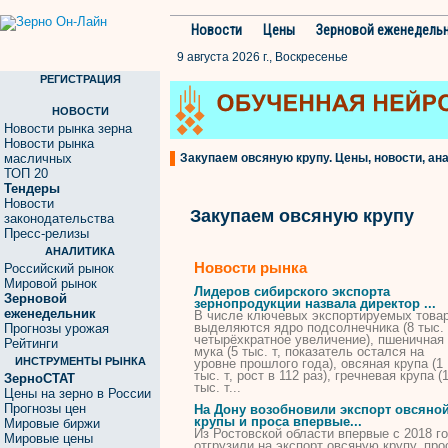
Новости
Цены
Зерновой еженедель
9 августа 2026 г., Воскресенье
РЕГИСТРАЦИЯ
НОВОСТИ
Новости рынка зерна
Новости рынка
масличных
Закупаем овсяную крупу. Цены, новости, ан
ТОП 20
Тендеры
Новости
Закупаем овсяную крупу
законодательства
Пресс-релизы
АНАЛИТИКА
Новости рынка
Российский рынок
Мировой рынок
Лидеров сибирского экспорта
Зерновой
зернопродукции назвала директор ...
еженедельник
В числе ключевых экспортируемых това
выделяются ядро подсолнечника (8 тыс. 
Прогнозы урожая
четырёхкратное увеличение), пшеничная
Рейтинги
мука (5 тыс. т, показатель остался на
ИНСТРУМЕНТЫ РЫНКА
уровне прошлого года),
овсяная
крупа
(1
тыс. т, рост в 112 раз), гречневая
крупа
(
ЗерноСТАТ
тыс. т...
Цены на зерно в России
Прогнозы цен
На Дону возобновили экспорт
овсяно
крупы
и проса впервые...
Мировые биржи
Из Ростовской области впервые с 2018 г
Мировые цены
отгрузили на экспорт
овсяную
крупу
, про