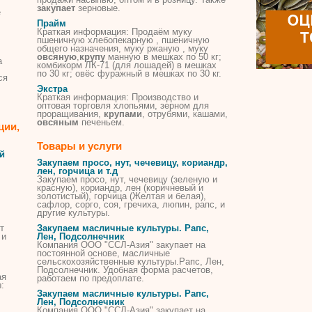
закупает
зерновые.
е
Прайм
Краткая информация: Продаём муку
пшеничную хлебопекарную , пшеничную
общего назначения, муку ржаную , муку
овсяную
,
крупу
манную в мешках по 50 кг;
а
комбикорм ЛК-71 (для лошадей) в мешках
по 30 кг; овёс фуражный в мешках по 30 кг.
ся
Экстра
Краткая информация: Производство и
оптовая торговля хлопьями, зерном для
проращивания,
крупами
, отрубями, кашами,
овсяным
печеньем.
ции,
Товары и услуги
й
Закупаем просо, нут, чечевицу, кориандр,
лен, горчица и т.д
Закупаем просо, нут, чечевицу (зеленую и
красную), кориандр, лен (коричневый и
золотистый), горчица (Желтая и белая),
сафлор, сорго, соя, гречиха, люпин, рапс, и
другие культуры.
т
Закупаем масличные культуры. Рапс,
 и
Лен, Подсолнечник
Компания ООО "ССЛ-Азия" закупает на
постоянной основе, масличные
сельскохозяйственные культуры.Рапс, Лен,
Подсолнечник. Удобная форма расчетов,
ая
работаем по предоплате.
:
Закупаем масличные культуры. Рапс,
Лен, Подсолнечник
Компания ООО "ССЛ-Азия" закупает на