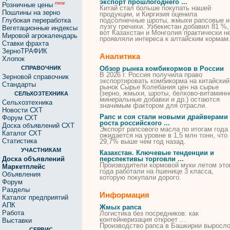
экспорт прошлогоднего ...
new
Розничные цены
Китай стал больше
покупать
нашей
Пошлины на зерно
продукции, и Киргизия оценила
Глубокая переработка
подсолнечные шроты,
жмыхи
рапсовые
и
лузгу гречихи. Узбекистан добавил 81 %,
Вегетационные индексы
вот Казахстан и Монголия практически н
Мировой агрокалендарь
проявляли интереса к алтайским кормам
Ставки фрахта
ЗерноТРАФИК
Аналитика
Хлопок
СПРАВОЧНИК
Обзор рынка комбикормов в России
В 2026 г. Россия получила право
Зерновой справочник
экспортировать комбикорма на китайский
Стандарты
рынок Сырье Колебания цен на сырье
(зерно,
жмыхи
, шроты, белково-витаминн
СЕЛЬХОЗТЕХНИКА
минеральные добавки и др.) остаются
Сельхозтехника
значимым фактором для отрасли.
Новости СХТ
Рапс и соя стали новыми драйверами
Форум СХТ
роста российского ...
Доска объявлений СХТ
Экспорт
рапсового
масла по итогам года
Каталог СХТ
ожидается на уровне в 1,5 млн тонн, что
Статистика
29,7% выше чем год назад.
УЧАСТНИКАМ
Казахстан. Ключевые тенденции и
Доска объявлений
перспективы торговли ...
Производители кормовой муки летом это
Маркетплейс
года работали на пшенице 3 класса,
Объявления
которую
покупали
дорого.
Форум
Разделы
Информация
Каталог предприятий
АПК
Жмых рапса
Работа
Логистика без посредников: как
контейнеризация откроет ...
Выставки
Производство
рапса
в Башкирии выросло
СЕРВИС