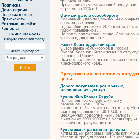
три раза за пять...
Производство масложировой продукции
Подписка
выросло на 11% в 1 ...
Демо версии
Вопросы и ответы
Озимый рапс в севообороте
Прайс-листы
Солнечный удар по урожаю. Чем оберне
аномально жаркое ...
Реклама на сайте
Год слабой динамики. 2026-й может стат
Контакты
годом повышенной ...
На полях залежалось зерно. Срок уборки
ПОИСК ПО САЙТУ
урожая сдвинулся на 7...
Введите слово или фразу:
Жмых Краснодарский край
Обзор рынка комбикормов в России
Искать в разделе:
Руслан Хасанов: Китай поменял структу
посевов в России
Экспорт подсолнечного шрота из портов
Краснодарского
края
...
Предложения на поставку продук
цены
Дорого
покупаем
шрот и
жмых
,
масляничных культур
Куплю
!Жом!
Жмых
!Отруби!
На постоянной основе закупаю у
переработчиков , 100%
предоплата.Рассмотрю на авто , жд.Жом
гранулированный от 100-10000тн в
месяцЖмых подсолнечный ,
рапсовый
,
льняной от 3000-10000тн в месяцОтруби
пшеничные гранула, пух от...
Купим
жмых
рапсовый
гранулы
Купим
жмых
рапсовый
гранулы
купим
жм
рапсовый
гранулированный в фасовке би