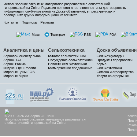
Использование открытых материалов разрешается с обязательной
гиперссылкой на Zol.ru. Редакция не несет ответственности за достоверность
информации, опубликованной на Доске объявлений, в пресс-релизах и
сообщениях других информационных агентств.
Контакты
Подписка
Реклама
Макс
Телеграм
RSS
PDA
Аналитика и цены
Сельхозтехника
Доска объявлени
Зерновой еженедельник
Каталог сельхозтехники
Сельхозкультуры
ЗерноСТАТ
Обсуждение сельхозтехники
Продукты переработки
ЗерноТРАФИК
Новости сельхозтехники
Корма
Индексы цен России
Коммерческие предложения
Сельхозтехника
Мировые цены FOB
Семена и агросредства
Мировые биржи
Услуги на агрорынке
© 2000-2026 ИА Зерно Он-Лайн
Конта
Использование открытых материалов разрешается
Подпи
с обязательной гиперссылкой на Zol.ru
Рекла
Полит