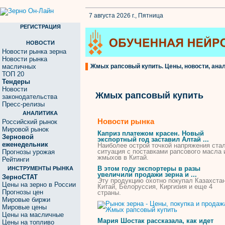
7 августа 2026 г., Пятница
РЕГИСТРАЦИЯ
НОВОСТИ
Новости рынка зерна
Новости рынка
масличных
Жмых рапсовый купить. Цены, новости, анал
ТОП 20
Тендеры
Новости
Жмых рапсовый купить
законодательства
Пресс-релизы
АНАЛИТИКА
Новости рынка
Российский рынок
Мировой рынок
Каприз платежом красен. Новый
Зерновой
экспортный год заставил Алтай ...
еженедельник
Наиболее острой точкой напряжения ста
ситуация с поставками
рапсового
масла 
Прогнозы урожая
жмыхов
в Китай.
Рейтинги
В этом году экспортеры в разы
ИНСТРУМЕНТЫ РЫНКА
увеличили продажи зерна и ...
ЗерноСТАТ
Эту продукцию охотно
покупал
Казахстан
Цены на зерно в России
Китай, Белоруссия, Киргизия и еще 4
Прогнозы цен
страны.
Мировые биржи
Мировые цены
Цены на масличные
Мария Шостак рассказала, как идет
Цены на топливо