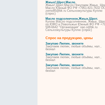
Жмых
!,Шрот,Масло
Жмых
!,Шрот,Масло Покупаем
Жмых
, Шр
Масло Южный ФО РФ +7951-821-7632 О
zerno85@bk.ru Сельхозкультуры Куплю
(спрос)
Масло подсолнечное,
Жмых
,Шрот.
Куплю Масло подсолнечное,
Жмых
, Шро
по ЮФО и Повольжье Южный ФО РФ +79
508-6642 "Организация" oao.o@bk.ru
Сельхозкультуры Куплю (спрос)
Спрос на продукцию, цены
Закупаю Люпин, звоните
Закупаем люпин, любые объёмы, нал.,
безнал
Закупаю Люпин, звоните
Закупаем люпин, любые объёмы, нал.,
безнал
Закупаю Люпин, звоните
Закупаем люпин, любые объёмы, нал.,
безнал