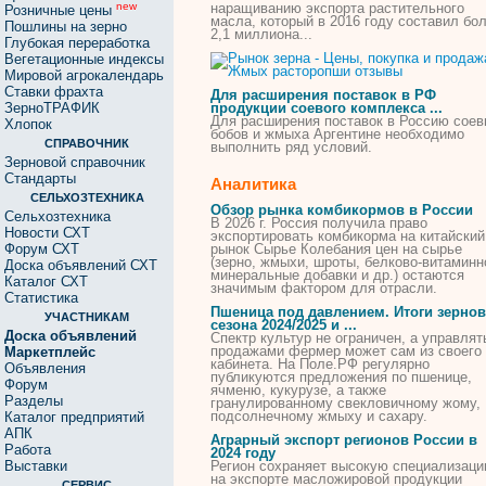
наращиванию экспорта растительного
new
Розничные цены
масла, который в 2016 году составил бо
Пошлины на зерно
2,1 миллиона...
Глубокая переработка
Вегетационные индексы
Мировой агрокалендарь
Ставки фрахта
Для расширения поставок в РФ
ЗерноТРАФИК
продукции соевого комплекса ...
Для расширения поставок в Россию сое
Хлопок
бобов и
жмыха
Аргентине необходимо
СПРАВОЧНИК
выполнить ряд условий.
Зерновой справочник
Стандарты
Аналитика
СЕЛЬХОЗТЕХНИКА
Обзор рынка комбикормов в России
Сельхозтехника
В 2026 г. Россия получила право
Новости СХТ
экспортировать комбикорма на китайский
Форум СХТ
рынок Сырье Колебания цен на сырье
(зерно,
жмыхи
, шроты, белково-витаминн
Доска объявлений СХТ
минеральные добавки и др.) остаются
Каталог СХТ
значимым фактором для отрасли.
Статистика
Пшеница под давлением. Итоги зернов
УЧАСТНИКАМ
сезона 2024/2025 и ...
Доска объявлений
Спектр культур не ограничен, а управлят
продажами фермер может сам из своего
Маркетплейс
кабинета. На Поле.РФ регулярно
Объявления
публикуются предложения по пшенице,
Форум
ячменю, кукурузе, а также
Разделы
гранулированному свекловичному жому,
подсолнечному
жмыху
и сахару.
Каталог предприятий
АПК
Аграрный экспорт регионов России в
Работа
2024 году
Выставки
Регион сохраняет высокую специализац
на экспорте масложировой продукции
СЕРВИС