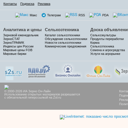
Контакты
Подписка
Реклама
Макс
Телеграм
RSS
PDA
Аналитика и цены
Сельхозтехника
Доска объявлени
Зерновой еженедельник
Каталог сельхозтехники
Сельхозкультуры
ЗерноСТАТ
Обсуждение сельхозтехники
Продукты переработки
ЗерноТРАФИК
Новости сельхозтехники
Корма
Индексы цен России
Коммерческие предложения
Сельхозтехника
Мировые цены FOB
Семена и агросредства
Мировые биржи
Услуги на агрорынке
© 2000-2026 ИА Зерно Он-Лайн
Конта
Использование открытых материалов разрешается
Подпи
с обязательной гиперссылкой на Zol.ru
Рекла
Полит