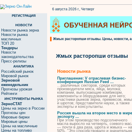
6 августа 2026 г., Четверг
РЕГИСТРАЦИЯ
НОВОСТИ
Новости рынка зерна
Новости рынка
масличных
Жмых расторопши отзывы. Цены, новости, а
ТОП 20
Тендеры
Новости
Жмых расторопши отзывы
законодательства
Пресс-релизы
АНАЛИТИКА
Новости рынка
Российский рынок
Мировой рынок
Приглашение: V отраслевая бизнес-
Зерновой
конференция Russian Feed ...
еженедельник
...различных секторов, среди которых
производители мяса, яйца, молока;
Прогнозы урожая
компании, выпускающие комбикорм,
Рейтинги
компоненты и оборудование для него;
ИНСТРУМЕНТЫ РЫНКА
участники рынков зерна, премиксов,
жмы
и шротов; представители науки, а также
ЗерноСТАТ
эксперты и консультанты.
Цены на зерно в России
Прогнозы цен
Россия вышла на второе место в мире
экспорту ...
Мировые биржи
При этом производство подсолнечного
Мировые цены
масла выросло на четверть, соевого мас
Цены на масличные
— почти в два раза, шрота и
жмыха
— н
Цены на топливо
50%. "Это способствовало и значительн