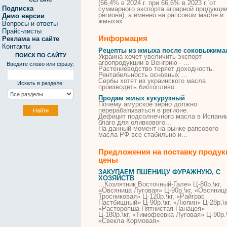
(66,4% в 2024 г. при 66,6% в 2023 г. от
Подписка
суммарного экспорта аграрной продукци
региона), а именно на рапсовом масле и
Демо версии
жмыхах
.
Вопросы и ответы
Прайс-листы
Информация
Реклама на сайте
Контакты
Рецепты из жмыха после соковыжима
ПОИСК ПО САЙТУ
Украина хочет увеличить экспорт
агропродукции в Венгрию - ...
Введите слово или фразу:
Растениеводство теряет доходность.
Рентабельность основных ...
Сербы хотят
из
украинского масла
Искать в разделе:
производить биотопливо
Продам жмых кукурузный
Почему амурское зерно должно
перерабатываться в регионе.
Дефицит подсолнечного масла в Испани
благо для оливкового...
На данный момент на рынке рапсового
масла РФ все стабильно и...
Предложения на поставку продук
цены
ЗАКУПАЕМ ПШЕНИЦУ ФУРАЖНУЮ, С
ХОЗЯЙСТВ
...Козлятник Восточный-Гале» Ц-80р.\кг,
«Овсяница Луговая» Ц-90р.\кг, «Овсяниц
Тросниковая» Ц-120р.\кг, «Райграс
Пастбищный» Ц-90р.\кг, «Люпин» Ц-28р.\к
«
Расторопша
Пятнистая-Панацея»
Ц-180р.\кг, «Тимофеевка Луговая» Ц-90р.\
«Свекла Кормовая»