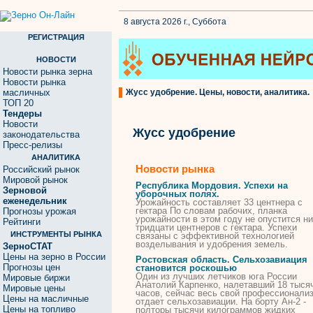
8 августа 2026 г., Суббота
РЕГИСТРАЦИЯ
НОВОСТИ
Новости рынка зерна
Новости рынка
масличных
Жусс удобрение. Цены, новости, аналитика.
ТОП 20
Тендеры
Новости
Жусс удобрение
законодательства
Пресс-релизы
АНАЛИТИКА
Новости рынка
Российский рынок
Мировой рынок
Республика Мордовия. Успехи на
Зерновой
уборочных полях.
еженедельник
Урожайность составляет 33 центнера с
гектара По словам рабочих, планка
Прогнозы урожая
урожайности в этом году не опустится н
Рейтинги
тридцати центнеров с гектара. Успехи
ИНСТРУМЕНТЫ РЫНКА
связаны с эффективной технологией
возделывания и
удобрения
земель.
ЗерноСТАТ
Цены на зерно в России
Ростовская область. Сельхозавиация
Прогнозы цен
становится роскошью
Один из лучших летчиков юга России
Мировые биржи
Анатолий Карпенко, налетавший 18 тыся
Мировые цены
часов, сейчас весь свой профессионали
Цены на масличные
отдает сельхозавиации. На борту Ан-2 -
Цены на топливо
полторы тысячи килограммов жидких