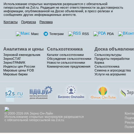
Использование открытых материалов разрешается с обязательной
гиперссылкой на Zol.ru. Редакция не несет ответственности за достоверность
информации, опубликованной на Доске объявлений, в пресс-релизах и
сообщениях других информационных агентств.
Контакты
Подписка
Реклама
Макс
Телеграм
RSS
PDA
Аналитика и цены
Сельхозтехника
Доска объявлени
Зерновой еженедельник
Каталог сельхозтехники
Сельхозкультуры
ЗерноСТАТ
Обсуждение сельхозтехники
Продукты переработки
ЗерноТРАФИК
Новости сельхозтехники
Корма
Индексы цен России
Коммерческие предложения
Сельхозтехника
Мировые цены FOB
Семена и агросредства
Мировые биржи
Услуги на агрорынке
© 2000-2026 ИА Зерно Он-Лайн
Конта
Использование открытых материалов разрешается
Подпи
с обязательной гиперссылкой на Zol.ru
Рекла
Полит