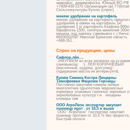
аммофос, диаммофоска. Южный ФО РФ
+7909-439-1375 Организация opt.77@mail.
Сельхозкультуры Куплю (спрос)
меняю
удобрение
на картофель
меняю
удобрение
на картофель предлог
удобрение
в обмен на картофель 1кг
удобрения
2 кг картофеля Азафока 800кг
барафоска 1500, силитра амиачная 300кг
мешках под завязку самовывоз с г.Унеча 
89208302597 Николай Брянская область
+848-351...
Спрос на продукцию, цены
Сафлор,лён....
ЗАКУПАЕМ во всех регионах на услови
самовывоза: 1. ЛЕН КОРИЧНЕВЫЙ
(масличный, кудряш, долгунец) -
содержание масла не интересует&
Купим Семена Костра Люцерны
Тимофеевки Фацелии Горчицы
Постоянно закупаем семена любых
многолетних однолетних медоносных
кормовых злаковых газонных зерновых и
зернобобовых культур т.е . люцерны
клевера тим
ООО АгроЛеон экспортер закупает
пшеницу прот . от 10,5 и выше
ООО "АгроЛеон" /экспортер/ закупает
пшеницу протеин от 10,5 % без пророста.
Быстрая оплата.