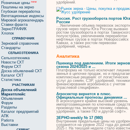
удобрений
.
new
Розничные цены
Пошлины на зерно
Глубокая переработка
Вегетационные индексы
Россия. Рост грузооборота портов Юг
Мировой агрокалендарь
России
Ставки фрахта
...Увеличение объема перевозок экспорт
ЗерноТРАФИК
грузов через порты Юга России вызвано
ростом грузооборота в портах Таманског
Хлопок
полуострова, увеличением переработки
СПРАВОЧНИК
нефтяных грузов в портах Новороссийск 
Кавказ, а также ростом перевозки
Зерновой справочник
удобрений
, черных.
Стандарты
СЕЛЬХОЗТЕХНИКА
Аналитика
Сельхозтехника
Новости СХТ
Пшеница под давлением. Итоги зернов
Форум СХТ
сезона 2024/2025 и ...
Платформа не только исключает лишние
Доска объявлений СХТ
звенья в цепочке продаж, но и предлагае
Каталог СХТ
комплексные решения: от логистических
Статистика
услуг до семян, СЗР,
удобрений
, техники
финансирования агробизнеса с учетом
УЧАСТНИКАМ
отраслевой специфики».
Доска объявлений
Агросектор вернется в плюс.
Маркетплейс
Официальные прогнозы динамики ...
Объявления
В агрохолдинге крайне высокий уровень
Форум
импортозамещения по ключевым средст
Разделы
производства, включая технику, семена,
удобрения
, а также ПО и другой софт».
Каталог предприятий
АПК
ЗЕРНО-weekly № 17 (980)
Работа
Внутренние предельные цены на
удобре
Выставки
сохранятся на уровне 2022 года до дека
2025 г. На текущей неделе стало известн
СЕРВИС