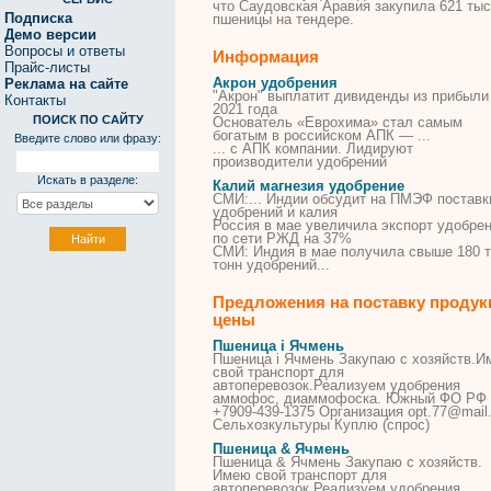
что Саудовская Аравия закупила 621 тыс
Подписка
пшеницы на тендере.
Демо версии
Вопросы и ответы
Информация
Прайс-листы
Акрон удобрения
Реклама на сайте
"
Акрон
" выплатит дивиденды из прибыли
Контакты
2021 года
ПОИСК ПО САЙТУ
Основатель «Еврохима» стал самым
богатым в российском АПК — ...
Введите слово или фразу:
... с АПК компании. Лидируют
производители
удобрений
Искать в разделе:
Калий магнезия удобрение
СМИ:... Индии обсудит на ПМЭФ поставк
удобрений
и
калия
Россия в мае увеличила экспорт
удобре
по сети РЖД на 37%
СМИ: Индия в мае получила свыше 180 т
тонн
удобрений
...
Предложения на поставку продук
цены
Пшеница i Ячмень
Пшеница i Ячмень Закупаю с хозяйств.
свой транспорт для
автоперевозок.Реализуем
удобрения
аммофос, диаммофоска. Южный ФО РФ
+7909-439-1375 Организация opt.77@mail.
Сельхозкультуры Куплю (спрос)
Пшеница & Ячмень
Пшеница & Ячмень Закупаю с хозяйств.
Имею свой транспорт для
автоперевозок.Реализуем
удобрения