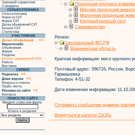
Зерновой справочник
Продукция крупного и мелког
Стандарты
Мясная продукция живот
СЕЛЬХОЗТЕХНИКА
Сельхозтехника
Молочная продукция жив
Новости СХТ
Крупный рогатый скот
Форум СХТ
Доска объявлений СХТ
Свиноводство
Каталог СХТ
Статистика
УЧАСТНИКАМ
Регион:
<<
Доска объявлений
Центральный ФО РФ
Маркетплейс
Объявления
Воронежская область
Форум
Разделы
Краткая информация:
мясо крупного ро
Каталог предприятий АПК
Работа
Выставки
Почтовый адрес:
396716, Россия, Воро
СЕРВИС
Гармашевка
<<
Подписка
<<
Телефон:
4-51-32
Демо версии
Вопросы и ответы
Прайс-листы
Дата изменения информации:
11.10.20
<<
Реклама на сайте
Контакты
ПОИСК ПО САЙТУ
Введите слово или фразу:
Отправить сообщение администратору
Искать в разделах:
Вернуться в каталог Zol.Ru