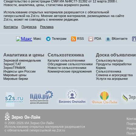
Свидетельство о регистрации СМИ ИА №ФС77-31392 от 12 марта 2008 г.
Новости, аналитика, цены, статистика аграрного рынка.
Использование открытых материалов разрешается с обязательной
гиперссылкой на Zol.ru. Мнение авторов материалов, размещаемых на сайте
Zol.ru, может не совпадать с мнением редакции.
Контакты
Подписка
Реклама
Макс
Телеграм
RSS
PDA
ВКонтакте
Аналитика и цены
Сельхозтехника
Доска объявлени
Зерновой еженедельник
Каталог сельхозтехники
Сельхозкультуры
ЗерноСТАТ
Обсуждение сельхозтехники
Продукты переработки
ЗерноТРАФИК
Новости сельхозтехники
Корма
Индексы цен России
Коммерческие предложения
Сельхозтехника
Мировые цены
Семена и агросредства
Мировые биржи
Услуги на агрорынке
Конта
© 2000-2026 ИА Зерно Он-Лайн
Подпи
Использование открытых материалов разрешается
Рекла
с обязательной гиперссылкой на Zol.ru
Полит