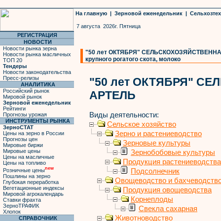
На главную
|
Зерновой еженедельник
|
Сельхозте
7 августа 2026г. Пятница
РЕГИСТРАЦИЯ
НОВОСТИ
Новости рынка зерна
"50 лет ОКТЯБРЯ" СЕЛЬСКОХОЗЯЙСТВЕННАЯ 
Новости рынка масличных
крупного рогатого скота, молоко
ТОП 20
Тендеры
Новости законодательства
Пресс-релизы
"50 лет ОКТЯБРЯ" С
АНАЛИТИКА
Российский рынок
АРТЕЛЬ
Мировой рынок
Зерновой еженедельник
Рейтинги
Виды деятельности:
Прогнозы урожая
ИНСТРУМЕНТЫ РЫНКА
Сельское хозяйство
ЗерноСТАТ
Зерно и растениеводство
Цены на зерно в России
Прогнозы цен
Зерновые культуры
Мировые биржи
Мировые цены
Зернобобовые культуры
Цены на масличные
Продукция растениеводства
Цены на топливо
new
Подсолнечник
Розничные цены
Пошлины на зерно
Овощеводство и бахчеводств
Глубокая переработка
Вегетационные индексы
Продукция овощеводства
Мировой агрокалендарь
Корнеплоды
Ставки фрахта
ЗерноТРАФИК
Свекла сахарная
Хлопок
Животноводство
СПРАВОЧНИК