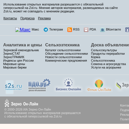
Использование открытых материалов разрешается с обязательной
гиперссылкой на Zol.ru. Мнение авторов материалов, размещаемых на сайте
Zol.ru, может не совпадать с мнением редакции.
Контакты
Подписка
Реклама
Макс
Телеграм
RSS
PDA
ВКонтакте
Аналитика и цены
Сельхозтехника
Доска объявлени
Зерновой еженедельник
Каталог сельхозтехники
Сельхозкультуры
ЗерноСТАТ
Обсуждение сельхозтехники
Продукты переработки
ЗерноТРАФИК
Новости сельхозтехники
Корма
Индексы цен России
Коммерческие предложения
Сельхозтехника
Мировые цены
Семена и агросредства
Мировые биржи
Услуги на агрорынке
Конта
© 2000-2026 ИА Зерно Он-Лайн
Подпи
Использование открытых материалов разрешается
Рекла
с обязательной гиперссылкой на Zol.ru
Полит