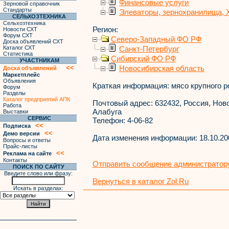
Финансовые услуги
Зерновой справочник
Стандарты
Элеваторы, зернохранилища,
СЕЛЬХОЗТЕХНИКА
Сельхозтехника
Регион:
Новости СХТ
Форум СХТ
Северо-Западный ФО РФ
Доска объявлений СХТ
Каталог СХТ
Санкт-Петербург
Статистика
Сибирский ФО РФ
УЧАСТНИКАМ
<<
Новосибирская область
Доска объявлений
Маркетплейс
Объявления
Краткая информация:
мясо крупного ро
Форум
Разделы
Каталог предприятий АПК
Почтовый адрес:
632432, Россия, Ново
Работа
Алабуга
Выставки
СЕРВИС
Телефон:
4-06-82
<<
Подписка
<<
Демо версии
Дата изменения информации:
18.10.20
Вопросы и ответы
Прайс-листы
<<
Реклама на сайте
Контакты
Отправить сообщение администратору
ПОИСК ПО САЙТУ
Введите слово или фразу:
Вернуться в каталог Zol.Ru
Искать в разделах: