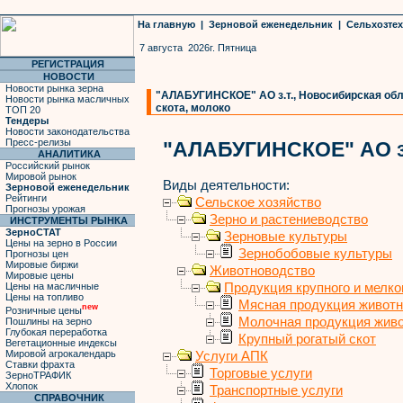
На главную
|
Зерновой еженедельник
|
Сельхозте
7 августа 2026г. Пятница
РЕГИСТРАЦИЯ
НОВОСТИ
Новости рынка зерна
"АЛАБУГИНСКОЕ" АО з.т., Новосибирская обла
Новости рынка масличных
скота, молоко
ТОП 20
Тендеры
Новости законодательства
Пресс-релизы
"АЛАБУГИНСКОЕ" АО з.
АНАЛИТИКА
Российский рынок
Мировой рынок
Виды деятельности:
Зерновой еженедельник
Рейтинги
Сельское хозяйство
Прогнозы урожая
Зерно и растениеводство
ИНСТРУМЕНТЫ РЫНКА
ЗерноСТАТ
Зерновые культуры
Цены на зерно в России
Зернобобовые культуры
Прогнозы цен
Мировые биржи
Животноводство
Мировые цены
Продукция крупного и мелког
Цены на масличные
Цены на топливо
Мясная продукция живот
new
Розничные цены
Молочная продукция жив
Пошлины на зерно
Глубокая переработка
Крупный рогатый скот
Вегетационные индексы
Мировой агрокалендарь
Услуги АПК
Ставки фрахта
Торговые услуги
ЗерноТРАФИК
Хлопок
Транспортные услуги
СПРАВОЧНИК