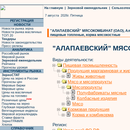
На главную
|
Зерновой еженедельник
|
Сельхозте
7 августа 2026г. Пятница
РЕГИСТРАЦИЯ
НОВОСТИ
Новости рынка зерна
"АЛАПАЕВСКИЙ" МЯСОКОМБИНАТ (ОАО), Алап
Новости рынка масличных
пищевые топленые, корма мясокостные
ТОП 20
Тендеры
Новости законодательства
Пресс-релизы
"АЛАПАЕВСКИЙ" МЯС
АНАЛИТИКА
Российский рынок
Мировой рынок
Виды деятельности:
Зерновой еженедельник
Рейтинги
Пищевая промышленность
Прогнозы урожая
Продукция маргариновая и жи
ИНСТРУМЕНТЫ РЫНКА
ЗерноСТАТ
Жиры животные
Цены на зерно в России
Мясо и мясопродукты
Прогнозы цен
Мировые биржи
Мясопродукты
Мировые цены
Полуфабрикаты мясные
Цены на масличные
Цены на топливо
Колбасные изделия
new
Розничные цены
Мясо
Пошлины на зерно
Глубокая переработка
Кормовая продукция
Вегетационные индексы
Мировой агрокалендарь
Корма и комбикорма
Ставки фрахта
ЗерноТРАФИК
Регион:
Хлопок
СПРАВОЧНИК