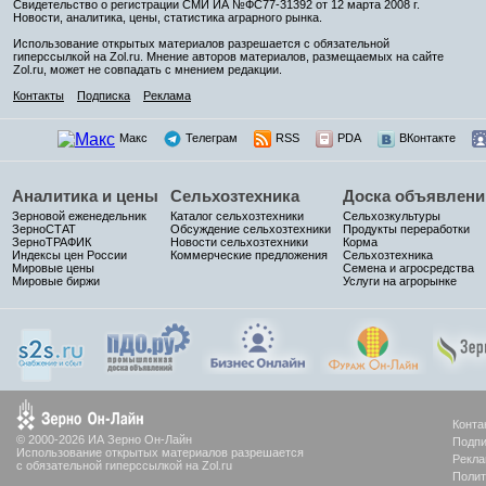
Свидетельство о регистрации СМИ ИА №ФС77-31392 от 12 марта 2008 г.
Новости, аналитика, цены, статистика аграрного рынка.
Использование открытых материалов разрешается с обязательной
гиперссылкой на Zol.ru. Мнение авторов материалов, размещаемых на сайте
Zol.ru, может не совпадать с мнением редакции.
Контакты
Подписка
Реклама
Макс
Телеграм
RSS
PDA
ВКонтакте
Аналитика и цены
Сельхозтехника
Доска объявлени
Зерновой еженедельник
Каталог сельхозтехники
Сельхозкультуры
ЗерноСТАТ
Обсуждение сельхозтехники
Продукты переработки
ЗерноТРАФИК
Новости сельхозтехники
Корма
Индексы цен России
Коммерческие предложения
Сельхозтехника
Мировые цены
Семена и агросредства
Мировые биржи
Услуги на агрорынке
Конта
© 2000-2026 ИА Зерно Он-Лайн
Подпи
Использование открытых материалов разрешается
Рекла
с обязательной гиперссылкой на Zol.ru
Полит