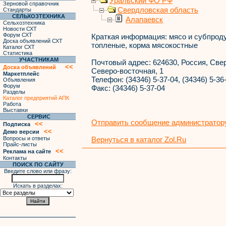
Уральский ФО РФ
Зерновой справочник
Свердловская область
Стандарты
СЕЛЬХОЗТЕХНИКА
Алапаевск
Сельхозтехника
Новости СХТ
Форум СХТ
Краткая информация:
мясо и субпрод
Доска объявлений СХТ
топленые, корма мясокостные
Каталог СХТ
Статистика
УЧАСТНИКАМ
Почтовый адрес:
624630, Россия, Свер
<<
Доска объявлений
Северо-восточная, 1
Маркетплейс
Телефон:
(34346) 5-37-04, (34346) 5-36
Объявления
Форум
Факс:
(34346) 5-37-04
Разделы
Каталог предприятий АПК
Работа
Выставки
СЕРВИС
Отправить сообщение администратору
<<
Подписка
<<
Демо версии
Вопросы и ответы
Вернуться в каталог Zol.Ru
Прайс-листы
<<
Реклама на сайте
Контакты
ПОИСК ПО САЙТУ
Введите слово или фразу:
Искать в разделах: