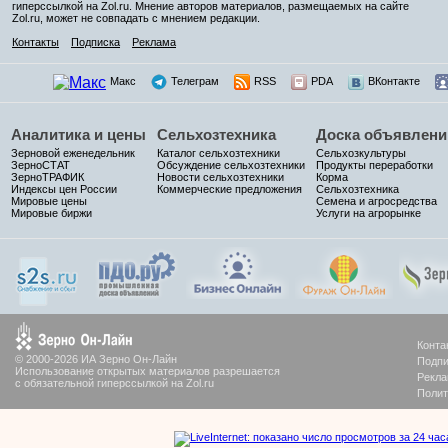
гиперссылкой на Zol.ru. Мнение авторов материалов, размещаемых на сайте
Zol.ru, может не совпадать с мнением редакции.
Контакты
Подписка
Реклама
Макс
Телеграм
RSS
PDA
ВКонтакте
Аналитика и цены
Сельхозтехника
Доска объявлени
Зерновой еженедельник
Каталог сельхозтехники
Сельхозкультуры
ЗерноСТАТ
Обсуждение сельхозтехники
Продукты переработки
ЗерноТРАФИК
Новости сельхозтехники
Корма
Индексы цен России
Коммерческие предложения
Сельхозтехника
Мировые цены
Семена и агросредства
Мировые биржи
Услуги на агрорынке
Конта
© 2000-2026 ИА Зерно Он-Лайн
Подпи
Использование открытых материалов разрешается
Рекла
с обязательной гиперссылкой на Zol.ru
Полит