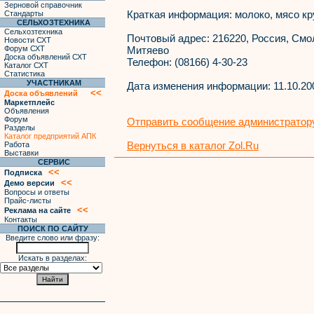
Зерновой справочник
Краткая информация:
молоко, мясо кру
Стандарты
СЕЛЬХОЗТЕХНИКА
Сельхозтехника
Почтовый адрес:
216220, Россия, Смол
Новости СХТ
Форум СХТ
Митяево
Доска объявлений СХТ
Телефон:
(08166) 4-30-23
Каталог СХТ
Статистика
УЧАСТНИКАМ
Дата изменения информации:
11.10.20
<<
Доска объявлений
Маркетплейс
Объявления
Форум
Отправить сообщение администратору
Разделы
Каталог предприятий АПК
Вернуться в каталог Zol.Ru
Работа
Выставки
СЕРВИС
<<
Подписка
<<
Демо версии
Вопросы и ответы
Прайс-листы
<<
Реклама на сайте
Контакты
ПОИСК ПО САЙТУ
Введите слово или фразу:
Искать в разделах: