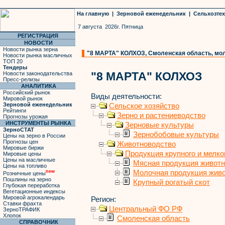
На главную
|
Зерновой еженедельник
|
Сельхозте
7 августа 2026г. Пятница
РЕГИСТРАЦИЯ
НОВОСТИ
Новости рынка зерна
"8 МАРТА" КОЛХОЗ, Смоленская область, моло
Новости рынка масличных
ТОП 20
Тендеры
"8 МАРТА" КОЛХОЗ
Новости законодательства
Пресс-релизы
АНАЛИТИКА
Российский рынок
Виды деятельности:
Мировой рынок
Зерновой еженедельник
Сельское хозяйство
Рейтинги
Зерно и растениеводство
Прогнозы урожая
ИНСТРУМЕНТЫ РЫНКА
Зерновые культуры
ЗерноСТАТ
Зернобобовые культуры
Цены на зерно в России
Прогнозы цен
Животноводство
Мировые биржи
Продукция крупного и мелког
Мировые цены
Цены на масличные
Мясная продукция живот
Цены на топливо
Молочная продукция жив
new
Розничные цены
Пошлины на зерно
Крупный рогатый скот
Глубокая переработка
Вегетационные индексы
Мировой агрокалендарь
Регион:
Ставки фрахта
Центральный ФО РФ
ЗерноТРАФИК
Хлопок
Смоленская область
СПРАВОЧНИК