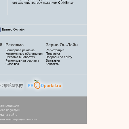
его администратору нажатием
Ctrl
+
Enter
.
Бизнес Онлайн
й
Реклама
Зерно Он-Лайн
Баннерная реклама
Регистрация
Контекстные объявления
Подписка
Реклама в новостях
Вопросы по сайту
Региональная реклама
Выставки
Classified
Контакты
кты редакции
ска на услуги
ма на сайте
ика конфиденциальности