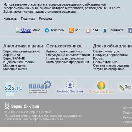
Использование открытых материалов разрешается с обязательной
гиперссылкой на Zol.ru. Мнение авторов материалов, размещаемых на сайте
Zol.ru, может не совпадать с мнением редакции.
Контакты
Подписка
Реклама
Макс
Телеграм
RSS
PDA
ВКонтакте
Аналитика и цены
Сельхозтехника
Доска объявлени
Зерновой еженедельник
Каталог сельхозтехники
Сельхозкультуры
ЗерноСТАТ
Обсуждение сельхозтехники
Продукты переработки
ЗерноТРАФИК
Новости сельхозтехники
Корма
Индексы цен России
Коммерческие предложения
Сельхозтехника
Мировые цены
Семена и агросредства
Мировые биржи
Услуги на агрорынке
Конта
© 2000-2026 ИА Зерно Он-Лайн
Подпи
Использование открытых материалов разрешается
Рекла
с обязательной гиперссылкой на Zol.ru
Полит