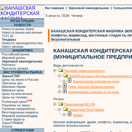
На главную
|
Зерновой еженедельник
|
Сельхозте
6 августа 2026г. Четверг
РЕГИСТРАЦИЯ
НОВОСТИ
Новости рынка зерна
КАНАШСКАЯ КОНДИТЕРСКАЯ ФАБРИКА (МУН
Новости рынка масличных
конфеты, мармелад, восточные сладости, печ
ТОП 20
безалкогольные
Тендеры
Новости законодательства
Пресс-релизы
КАНАШСКАЯ КОНДИТЕРСКА
АНАЛИТИКА
Российский рынок
(МУНИЦИПАЛЬНОЕ ПРЕДПРИ
Мировой рынок
Зерновой еженедельник
Рейтинги
Виды деятельности:
Прогнозы урожая
Пищевая промышленность
ИНСТРУМЕНТЫ РЫНКА
ЗерноСТАТ
Хлебобулочные и мучные кондитерские и
Цены на зерно в России
Кондитерские изделия мучные
Прогнозы цен
Мировые биржи
Пиво, напитки безалкогольные
Мировые цены
Кондитерские изделия не мучные
Цены на масличные
Цены на топливо
Регион:
new
Розничные цены
Приволжский ФО РФ
Пошлины на зерно
Глубокая переработка
Чувашская Республика
Вегетационные индексы
Канаш
Мировой агрокалендарь
Ставки фрахта
Краткая информация:
драже, конфеты, мармелад, в
ЗерноТРАФИК
напитки безалкогольные
Хлопок
СПРАВОЧНИК