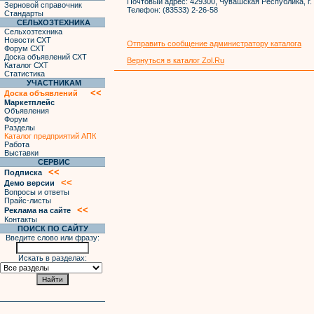
Почтовый адрес:
429300, Чувашская Республика, г. 
Зерновой справочник
Телефон:
(83533) 2-26-58
Стандарты
СЕЛЬХОЗТЕХНИКА
Сельхозтехника
Новости СХТ
Отправить сообщение администратору каталога
Форум СХТ
Доска объявлений СХТ
Вернуться в каталог Zol.Ru
Каталог СХТ
Статистика
УЧАСТНИКАМ
<<
Доска объявлений
Маркетплейс
Объявления
Форум
Разделы
Каталог предприятий АПК
Работа
Выставки
СЕРВИС
<<
Подписка
<<
Демо версии
Вопросы и ответы
Прайс-листы
<<
Реклама на сайте
Контакты
ПОИСК ПО САЙТУ
Введите слово или фразу:
Искать в разделах: