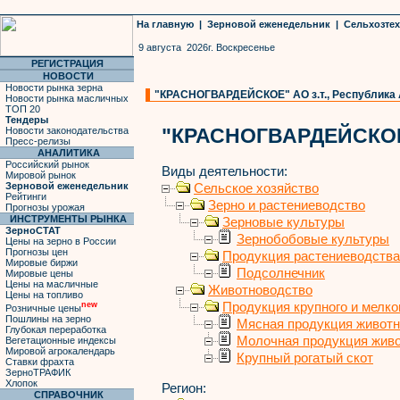
На главную
|
Зерновой еженедельник
|
Сельхозте
9 августа 2026г. Воскресенье
РЕГИСТРАЦИЯ
НОВОСТИ
Новости рынка зерна
"КРАСНОГВАРДЕЙСКОЕ" АО з.т., Республика А
Новости рынка масличных
ТОП 20
Тендеры
"КРАСНОГВАРДЕЙСКОЕ"
Новости законодательства
Пресс-релизы
АНАЛИТИКА
Российский рынок
Виды деятельности:
Мировой рынок
Зерновой еженедельник
Сельское хозяйство
Рейтинги
Зерно и растениеводство
Прогнозы урожая
ИНСТРУМЕНТЫ РЫНКА
Зерновые культуры
ЗерноСТАТ
Зернобобовые культуры
Цены на зерно в России
Прогнозы цен
Продукция растениеводства
Мировые биржи
Подсолнечник
Мировые цены
Цены на масличные
Животноводство
Цены на топливо
Продукция крупного и мелког
new
Розничные цены
Пошлины на зерно
Мясная продукция живот
Глубокая переработка
Молочная продукция жив
Вегетационные индексы
Мировой агрокалендарь
Крупный рогатый скот
Ставки фрахта
ЗерноТРАФИК
Хлопок
Регион:
СПРАВОЧНИК