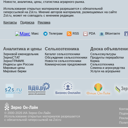
Новости, аналитика, цены, статистика аграрного рынка.
Использование открытых материалов разрешается с обязательной
гиперссылкой на Zol.ru. Мнение авторов материалов, размещаемых на сайте
Zol.ru, может не совпадать с мнением редакции.
Контакты
Подписка
Реклама
Макс
Телеграм
RSS
PDA
ВКонтакте
Аналитика и цены
Сельхозтехника
Доска объявлени
Зерновой еженедельник
Каталог сельхозтехники
Сельхозкультуры
ЗерноСТАТ
Обсуждение сельхозтехники
Продукты переработки
ЗерноТРАФИК
Новости сельхозтехники
Корма
Индексы цен России
Коммерческие предложения
Сельхозтехника
Мировые цены
Семена и агросредства
Мировые биржи
Услуги на агрорынке
Конта
© 2000-2026 ИА Зерно Он-Лайн
Подпи
Использование открытых материалов разрешается
Рекла
с обязательной гиперссылкой на Zol.ru
Полит