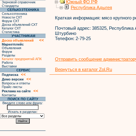
Южный ФО РФ
Зерновой справочник
Стандарты
Республика Адыгея
СЕЛЬХОЗТЕХНИКА
Сельхозтехника
Краткая информация:
мясо крупного ро
Новости СХТ
Форум СХТ
Доска объявлений СХТ
Почтовый адрес:
385325, Республика А
Каталог СХТ
Статистика
Штурбино
УЧАСТНИКАМ
Телефон:
2-79-25
<<
Доска объявлений
Маркетплейс
Объявления
Форум
Разделы
Отправить сообщение администратору
Каталог предприятий АПК
Работа
Выставки
Вернуться в каталог Zol.Ru
СЕРВИС
<<
Подписка
<<
Демо версии
Вопросы и ответы
Прайс-листы
<<
Реклама на сайте
Контакты
ПОИСК ПО САЙТУ
Введите слово или фразу:
Искать в разделах: