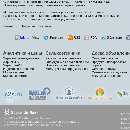
Свидетельство о регистрации СМИ ИА №ФС77-31392 от 12 марта 2008 г.
Новости, аналитика, цены, статистика аграрного рынка.
Использование открытых материалов разрешается с обязательной
гиперссылкой на Zol.ru. Мнение авторов материалов, размещаемых на сайте
Zol.ru, может не совпадать с мнением редакции.
Контакты
Подписка
Реклама
Макс
Телеграм
RSS
PDA
ВКонтакте
Аналитика и цены
Сельхозтехника
Доска объявлени
Зерновой еженедельник
Каталог сельхозтехники
Сельхозкультуры
ЗерноСТАТ
Обсуждение сельхозтехники
Продукты переработки
ЗерноТРАФИК
Новости сельхозтехники
Корма
Индексы цен России
Коммерческие предложения
Сельхозтехника
Мировые цены
Семена и агросредства
Мировые биржи
Услуги на агрорынке
Конта
© 2000-2026 ИА Зерно Он-Лайн
Подпи
Использование открытых материалов разрешается
Рекла
с обязательной гиперссылкой на Zol.ru
Полит