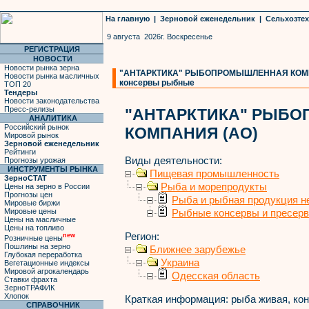
На главную
|
Зерновой еженедельник
|
Сельхозте
9 августа 2026г. Воскресенье
РЕГИСТРАЦИЯ
НОВОСТИ
Новости рынка зерна
"АНТАРКТИКА" РЫБОПРОМЫШЛЕННАЯ КОМПАНИ
Новости рынка масличных
консервы рыбные
ТОП 20
Тендеры
Новости законодательства
Пресс-релизы
"АНТАРКТИКА" РЫБ
АНАЛИТИКА
Российский рынок
КОМПАНИЯ (АО)
Мировой рынок
Зерновой еженедельник
Рейтинги
Виды деятельности:
Прогнозы урожая
ИНСТРУМЕНТЫ РЫНКА
Пищевая промышленность
ЗерноСТАТ
Рыба и морепродукты
Цены на зерно в России
Прогнозы цен
Рыба и рыбная продукция н
Мировые биржи
Мировые цены
Рыбные консервы и пресер
Цены на масличные
Цены на топливо
Регион:
new
Розничные цены
Пошлины на зерно
Ближнее зарубежье
Глубокая переработка
Украина
Вегетационные индексы
Мировой агрокалендарь
Одесская область
Ставки фрахта
ЗерноТРАФИК
Хлопок
Краткая информация:
рыба живая, ко
СПРАВОЧНИК