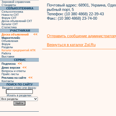
Зерновой справочник
Почтовый адрес:
68901, Украина, Одес
Стандарты
СЕЛЬХОЗТЕХНИКА
рыбный порт, 5
Сельхозтехника
Телефон:
(10 380 4868) 22-39-43
Новости СХТ
Факс:
(10 380 4868) 23-74-00
Форум СХТ
Доска объявлений СХТ
Каталог СХТ
Статистика
УЧАСТНИКАМ
<<
Доска объявлений
Отправить сообщение администратору
Маркетплейс
Объявления
Форум
Вернуться в каталог Zol.Ru
Разделы
Каталог предприятий АПК
Работа
Выставки
СЕРВИС
<<
Подписка
<<
Демо версии
Вопросы и ответы
Прайс-листы
<<
Реклама на сайте
Контакты
ПОИСК ПО САЙТУ
Введите слово или фразу:
Искать в разделах: