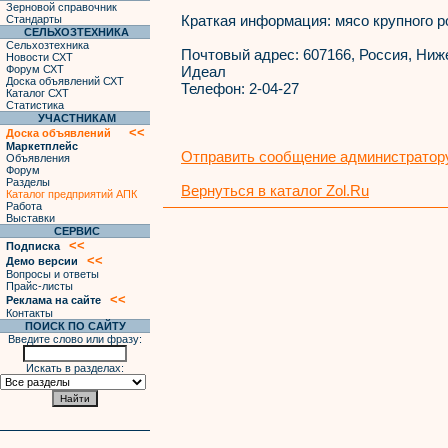
Зерновой справочник
Краткая информация:
мясо крупного р
Стандарты
СЕЛЬХОЗТЕХНИКА
Сельхозтехника
Почтовый адрес:
607166, Россия, Ниже
Новости СХТ
Форум СХТ
Идеал
Доска объявлений СХТ
Телефон:
2-04-27
Каталог СХТ
Статистика
УЧАСТНИКАМ
<<
Доска объявлений
Маркетплейс
Отправить сообщение администратору
Объявления
Форум
Разделы
Вернуться в каталог Zol.Ru
Каталог предприятий АПК
Работа
Выставки
СЕРВИС
<<
Подписка
<<
Демо версии
Вопросы и ответы
Прайс-листы
<<
Реклама на сайте
Контакты
ПОИСК ПО САЙТУ
Введите слово или фразу:
Искать в разделах: