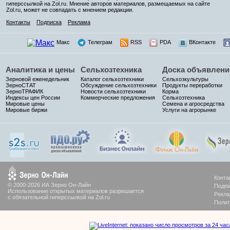
гиперссылкой на Zol.ru. Мнение авторов материалов, размещаемых на сайте
Zol.ru, может не совпадать с мнением редакции.
Контакты
Подписка
Реклама
Макс
Телеграм
RSS
PDA
ВКонтакте
Аналитика и цены
Сельхозтехника
Доска объявлени
Зерновой еженедельник
Каталог сельхозтехники
Сельхозкультуры
ЗерноСТАТ
Обсуждение сельхозтехники
Продукты переработки
ЗерноТРАФИК
Новости сельхозтехники
Корма
Индексы цен России
Коммерческие предложения
Сельхозтехника
Мировые цены
Семена и агросредства
Мировые биржи
Услуги на агрорынке
Конта
© 2000-2026 ИА Зерно Он-Лайн
Подпи
Использование открытых материалов разрешается
Рекла
с обязательной гиперссылкой на Zol.ru
Полит