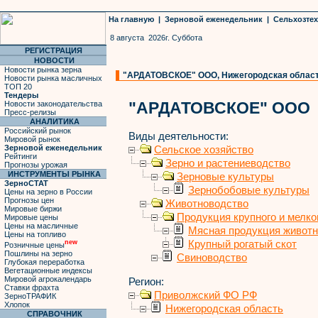
На главную
|
Зерновой еженедельник
|
Сельхозте
8 августа 2026г. Суббота
РЕГИСТРАЦИЯ
НОВОСТИ
Новости рынка зерна
"АРДАТОВСКОЕ" ООО, Нижегородская область,
Новости рынка масличных
ТОП 20
Тендеры
"АРДАТОВСКОЕ" ООО
Новости законодательства
Пресс-релизы
АНАЛИТИКА
Российский рынок
Виды деятельности:
Мировой рынок
Зерновой еженедельник
Сельское хозяйство
Рейтинги
Зерно и растениеводство
Прогнозы урожая
ИНСТРУМЕНТЫ РЫНКА
Зерновые культуры
ЗерноСТАТ
Зернобобовые культуры
Цены на зерно в России
Прогнозы цен
Животноводство
Мировые биржи
Продукция крупного и мелког
Мировые цены
Цены на масличные
Мясная продукция живот
Цены на топливо
Крупный рогатый скот
new
Розничные цены
Пошлины на зерно
Свиноводство
Глубокая переработка
Вегетационные индексы
Мировой агрокалендарь
Регион:
Ставки фрахта
Приволжский ФО РФ
ЗерноТРАФИК
Хлопок
Нижегородская область
СПРАВОЧНИК