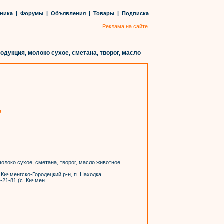
хника
|
Форумы
|
Объявления
|
Товары
|
Подписка
Реклама на сайте
дукция, молоко сухое, сметана, творог, масло
я
олоко сухое, сметана, творог, масло животное
 Кичменгско-Городецкий р-н, п. Находка
2-21-81 (с. Кичмен