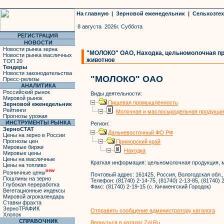
На главную
|
Зерновой еженедельник
|
Сельхозте
8 августа 2026г. Суббота
РЕГИСТРАЦИЯ
НОВОСТИ
Новости рынка зерна
"МОЛОКО" ОАО, Находка, цельномолочная про
Новости рынка масличных
животное
ТОП 20
Тендеры
Новости законодательства
"МОЛОКО" ОАО
Пресс-релизы
АНАЛИТИКА
Российский рынок
Виды деятельности:
Мировой рынок
Пищевая промышленность
Зерновой еженедельник
Рейтинги
Молочная и маслосыродельная продукци
Прогнозы урожая
ИНСТРУМЕНТЫ РЫНКА
Регион:
ЗерноСТАТ
Дальневосточный ФО РФ
Цены на зерно в России
Прогнозы цен
Приморский край
Мировые биржи
Находка
Мировые цены
Цены на масличные
Краткая информация:
цельномолочная продукция, м
Цены на топливо
new
Розничные цены
Почтовый адрес:
161425, Россия, Вологодская обл.,
Пошлины на зерно
Телефон:
(81740) 2-14-75, (81740) 2-13-85, (81740) 
Глубокая переработка
Факс:
(81740) 2-19-15 (с. Кичменгский Городок)
Вегетационные индексы
Мировой агрокалендарь
Ставки фрахта
ЗерноТРАФИК
Отправить сообщение администратору каталога
Хлопок
СПРАВОЧНИК
Вернуться в каталог Zol.Ru