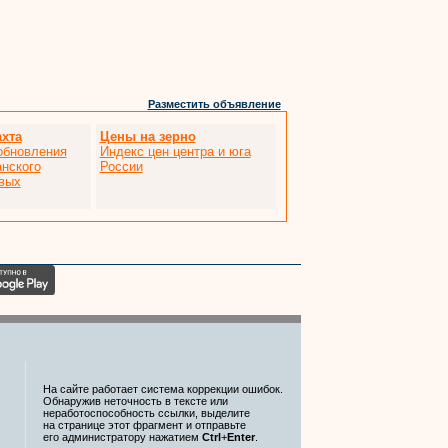
Разместить объявление
хта
Цены на зерно
обновления
Индекс цен центра и юга
анского
России
вых
На сайте работает система коррекции ошибок.
Обнаружив неточность в тексте или
неработоспособность ссылки, выделите
на странице этот фрагмент и отправьте
его администратору нажатием
Ctrl
+
Enter
.