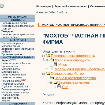
На главную
|
Зерновой еженедельник
|
Сельхозте
8 августа 2026г. Суббота
РЕГИСТРАЦИЯ
НОВОСТИ
Новости рынка зерна
"МОХТОБ" ЧАСТНАЯ ПРОИЗВОДСТВЕННАЯ ФИ
Новости рынка масличных
ТОП 20
Тендеры
"МОХТОБ" ЧАСТНАЯ 
Новости законодательства
Пресс-релизы
АНАЛИТИКА
ФИРМА
Российский рынок
Мировой рынок
Зерновой еженедельник
Виды деятельности:
Рейтинги
Прогнозы урожая
Пищевая промышленность
ИНСТРУМЕНТЫ РЫНКА
Мясо и мясопродукты
ЗерноСТАТ
Цены на зерно в России
Мясо
Прогнозы цен
Молочная и маслосыродельна
Мировые биржи
Мировые цены
Сельское хозяйство
Цены на масличные
Цены на топливо
Зерно и растениеводство
new
Розничные цены
Зерновые культуры
Пошлины на зерно
Рис
Глубокая переработка
Вегетационные индексы
Мировой агрокалендарь
Регион:
Ставки фрахта
ЗерноТРАФИК
Хлопок
Краткая информация:
молочная проду
СПРАВОЧНИК