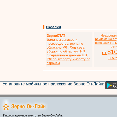
Classified
ЗерноСТАТ
Недорогая
реклама на аг
Балансы запасов и
показами толь
производства зерна по
рег
областям РФ. Ход сева,
81
уборки по областям РФ
от
Оперативные данные ФТС
в м
РФ по экспорту/импорту по
странам
Установите мобильное приложение Зерно Он-Лайн:
Информационное агентство Зерно Он-Лайн.