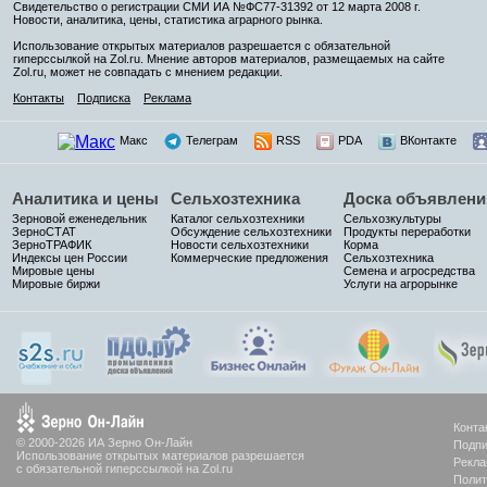
Свидетельство о регистрации СМИ ИА №ФС77-31392 от 12 марта 2008 г.
Новости, аналитика, цены, статистика аграрного рынка.
Использование открытых материалов разрешается с обязательной
гиперссылкой на Zol.ru. Мнение авторов материалов, размещаемых на сайте
Zol.ru, может не совпадать с мнением редакции.
Контакты
Подписка
Реклама
Макс
Телеграм
RSS
PDA
ВКонтакте
Аналитика и цены
Сельхозтехника
Доска объявлени
Зерновой еженедельник
Каталог сельхозтехники
Сельхозкультуры
ЗерноСТАТ
Обсуждение сельхозтехники
Продукты переработки
ЗерноТРАФИК
Новости сельхозтехники
Корма
Индексы цен России
Коммерческие предложения
Сельхозтехника
Мировые цены
Семена и агросредства
Мировые биржи
Услуги на агрорынке
Конта
© 2000-2026 ИА Зерно Он-Лайн
Подпи
Использование открытых материалов разрешается
Рекла
с обязательной гиперссылкой на Zol.ru
Полит