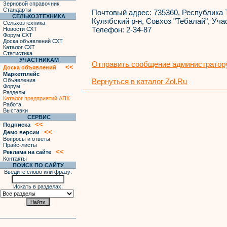
Зерновой справочник
Стандарты
Почтовый адрес:
735360, Республика 
СЕЛЬХОЗТЕХНИКА
Кулябский р-н, Совхоз "Тебалай", Учас
Сельхозтехника
Телефон:
2-34-87
Новости СХТ
Форум СХТ
Доска объявлений СХТ
Каталог СХТ
Статистика
УЧАСТНИКАМ
Отправить сообщение администратору
<<
Доска объявлений
Маркетплейс
Объявления
Вернуться в каталог Zol.Ru
Форум
Разделы
Каталог предприятий АПК
Работа
Выставки
СЕРВИС
<<
Подписка
<<
Демо версии
Вопросы и ответы
Прайс-листы
<<
Реклама на сайте
Контакты
ПОИСК ПО САЙТУ
Введите слово или фразу:
Искать в разделах: