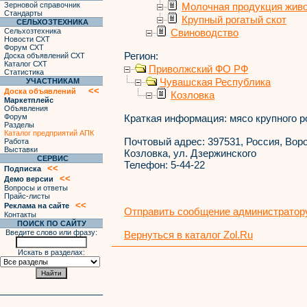
Зерновой справочник
Молочная продукция жив
Стандарты
Крупный рогатый скот
СЕЛЬХОЗТЕХНИКА
Сельхозтехника
Свиноводство
Новости СХТ
Форум СХТ
Регион:
Доска объявлений СХТ
Каталог СХТ
Приволжский ФО РФ
Статистика
Чувашская Республика
УЧАСТНИКАМ
<<
Доска объявлений
Козловка
Маркетплейс
Объявления
Форум
Краткая информация:
мясо крупного ро
Разделы
Каталог предприятий АПК
Почтовый адрес:
397531, Россия, Воро
Работа
Выставки
Козловка, ул. Дзержинского
СЕРВИС
Телефон:
5-44-22
<<
Подписка
<<
Демо версии
Вопросы и ответы
Прайс-листы
<<
Реклама на сайте
Отправить сообщение администратору
Контакты
ПОИСК ПО САЙТУ
Введите слово или фразу:
Вернуться в каталог Zol.Ru
Искать в разделах: