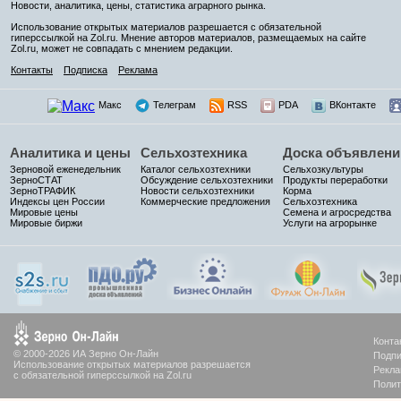
Новости, аналитика, цены, статистика аграрного рынка.
Использование открытых материалов разрешается с обязательной
гиперссылкой на Zol.ru. Мнение авторов материалов, размещаемых на сайте
Zol.ru, может не совпадать с мнением редакции.
Контакты
Подписка
Реклама
Макс
Телеграм
RSS
PDA
ВКонтакте
Аналитика и цены
Сельхозтехника
Доска объявлени
Зерновой еженедельник
Каталог сельхозтехники
Сельхозкультуры
ЗерноСТАТ
Обсуждение сельхозтехники
Продукты переработки
ЗерноТРАФИК
Новости сельхозтехники
Корма
Индексы цен России
Коммерческие предложения
Сельхозтехника
Мировые цены
Семена и агросредства
Мировые биржи
Услуги на агрорынке
Конта
© 2000-2026 ИА Зерно Он-Лайн
Подпи
Использование открытых материалов разрешается
Рекла
с обязательной гиперссылкой на Zol.ru
Полит