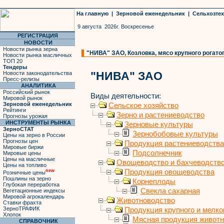
На главную
|
Зерновой еженедельник
|
Сельхозте
9 августа 2026г. Воскресенье
РЕГИСТРАЦИЯ
НОВОСТИ
Новости рынка зерна
"НИВА" ЗАО, Козловка, мясо крупного рогатог
Новости рынка масличных
ТОП 20
Тендеры
"НИВА" ЗАО
Новости законодательства
Пресс-релизы
АНАЛИТИКА
Российский рынок
Виды деятельности:
Мировой рынок
Зерновой еженедельник
Сельское хозяйство
Рейтинги
Зерно и растениеводство
Прогнозы урожая
ИНСТРУМЕНТЫ РЫНКА
Зерновые культуры
ЗерноСТАТ
Зернобобовые культуры
Цены на зерно в России
Прогнозы цен
Продукция растениеводства
Мировые биржи
Подсолнечник
Мировые цены
Цены на масличные
Овощеводство и бахчеводств
Цены на топливо
Продукция овощеводства
new
Розничные цены
Пошлины на зерно
Корнеплоды
Глубокая переработка
Свекла сахарная
Вегетационные индексы
Мировой агрокалендарь
Животноводство
Ставки фрахта
ЗерноТРАФИК
Продукция крупного и мелког
Хлопок
Мясная продукция живот
СПРАВОЧНИК