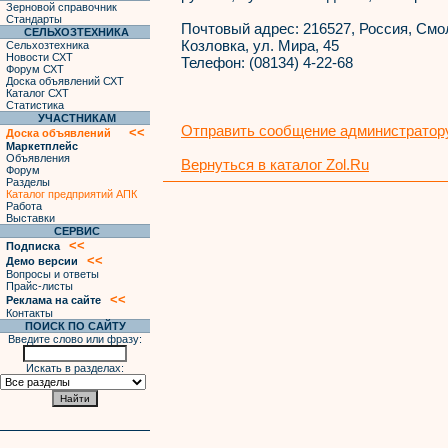
Зерновой справочник
Стандарты
Почтовый адрес:
216527, Россия, Смол
СЕЛЬХОЗТЕХНИКА
Козловка, ул. Мира, 45
Сельхозтехника
Новости СХТ
Телефон:
(08134) 4-22-68
Форум СХТ
Доска объявлений СХТ
Каталог СХТ
Статистика
УЧАСТНИКАМ
Отправить сообщение администратору
<<
Доска объявлений
Маркетплейс
Объявления
Вернуться в каталог Zol.Ru
Форум
Разделы
Каталог предприятий АПК
Работа
Выставки
СЕРВИС
<<
Подписка
<<
Демо версии
Вопросы и ответы
Прайс-листы
<<
Реклама на сайте
Контакты
ПОИСК ПО САЙТУ
Введите слово или фразу:
Искать в разделах: