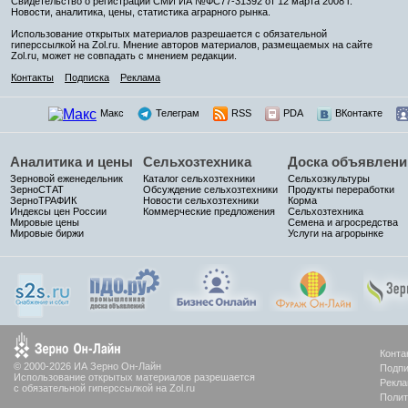
Свидетельство о регистрации СМИ ИА №ФС77-31392 от 12 марта 2008 г.
Новости, аналитика, цены, статистика аграрного рынка.
Использование открытых материалов разрешается с обязательной
гиперссылкой на Zol.ru. Мнение авторов материалов, размещаемых на сайте
Zol.ru, может не совпадать с мнением редакции.
Контакты
Подписка
Реклама
Макс
Телеграм
RSS
PDA
ВКонтакте
Аналитика и цены
Сельхозтехника
Доска объявлени
Зерновой еженедельник
Каталог сельхозтехники
Сельхозкультуры
ЗерноСТАТ
Обсуждение сельхозтехники
Продукты переработки
ЗерноТРАФИК
Новости сельхозтехники
Корма
Индексы цен России
Коммерческие предложения
Сельхозтехника
Мировые цены
Семена и агросредства
Мировые биржи
Услуги на агрорынке
Конта
© 2000-2026 ИА Зерно Он-Лайн
Подпи
Использование открытых материалов разрешается
Рекла
с обязательной гиперссылкой на Zol.ru
Полит