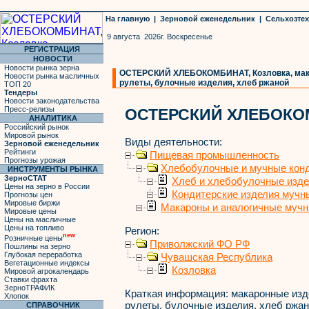
На главную
|
Зерновой еженедельник
|
Сельхозте
9 августа 2026г. Воскресенье
РЕГИСТРАЦИЯ
НОВОСТИ
Новости рынка зерна
ОСТЕРСКИЙ ХЛЕБОКОМБИНАТ, Козловка, мака
Новости рынка масличных
рулеты, булочные изделия, хлеб ржаной
ТОП 20
Тендеры
Новости законодательства
Пресс-релизы
ОСТЕРСКИЙ ХЛЕБОКО
АНАЛИТИКА
Российский рынок
Мировой рынок
Виды деятельности:
Зерновой еженедельник
Рейтинги
Пищевая промышленность
Прогнозы урожая
Хлебобулочные и мучные конд
ИНСТРУМЕНТЫ РЫНКА
ЗерноСТАТ
Хлеб и хлебобулочные изд
Цены на зерно в России
Кондитерские изделия мучн
Прогнозы цен
Мировые биржи
Макароны и аналогичные мучн
Мировые цены
Цены на масличные
Цены на топливо
Регион:
new
Розничные цены
Приволжский ФО РФ
Пошлины на зерно
Глубокая переработка
Чувашская Республика
Вегетационные индексы
Козловка
Мировой агрокалендарь
Ставки фрахта
ЗерноТРАФИК
Краткая информация:
макаронные изде
Хлопок
рулеты, булочные изделия, хлеб ржа
СПРАВОЧНИК