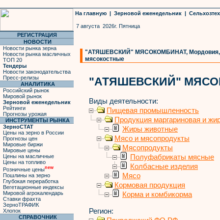
На главную
|
Зерновой еженедельник
|
Сельхозте
7 августа 2026г. Пятница
РЕГИСТРАЦИЯ
НОВОСТИ
Новости рынка зерна
"АТЯШЕВСКИЙ" МЯСОКОМБИНАТ, Мордовия, 
Новости рынка масличных
мясокостные
ТОП 20
Тендеры
Новости законодательства
Пресс-релизы
"АТЯШЕВСКИЙ" МЯС
АНАЛИТИКА
Российский рынок
Мировой рынок
Виды деятельности:
Зерновой еженедельник
Рейтинги
Пищевая промышленность
Прогнозы урожая
Продукция маргариновая и жи
ИНСТРУМЕНТЫ РЫНКА
ЗерноСТАТ
Жиры животные
Цены на зерно в России
Мясо и мясопродукты
Прогнозы цен
Мировые биржи
Мясопродукты
Мировые цены
Полуфабрикаты мясные
Цены на масличные
Цены на топливо
Колбасные изделия
new
Розничные цены
Мясо
Пошлины на зерно
Глубокая переработка
Кормовая продукция
Вегетационные индексы
Мировой агрокалендарь
Корма и комбикорма
Ставки фрахта
ЗерноТРАФИК
Регион:
Хлопок
СПРАВОЧНИК