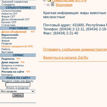
Приволжский ФО РФ
Зерновой справочник
Мордовия
Стандарты
СЕЛЬХОЗТЕХНИКА
Сельхозтехника
Краткая информация:
жиры животные 
Новости СХТ
мясокостные
Форум СХТ
Доска объявлений СХТ
Каталог СХТ
Почтовый адрес:
431800, Республика 
Статистика
УЧАСТНИКАМ
Телефон:
(83434) 2-12-11, (83434) 2-18-
<<
Доска объявлений
Факс:
(83434) 2-21-40
Маркетплейс
Объявления
Форум
Разделы
Каталог предприятий АПК
Отправить сообщение администратору
Работа
Выставки
СЕРВИС
Вернуться в каталог Zol.Ru
<<
Подписка
<<
Демо версии
Вопросы и ответы
Прайс-листы
<<
Реклама на сайте
Контакты
ПОИСК ПО САЙТУ
Введите слово или фразу:
Искать в разделах: