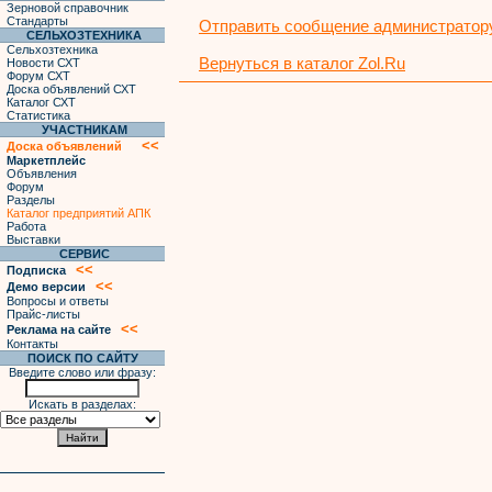
Зерновой справочник
Стандарты
Отправить сообщение администратору
СЕЛЬХОЗТЕХНИКА
Сельхозтехника
Вернуться в каталог Zol.Ru
Новости СХТ
Форум СХТ
Доска объявлений СХТ
Каталог СХТ
Статистика
УЧАСТНИКАМ
<<
Доска объявлений
Маркетплейс
Объявления
Форум
Разделы
Каталог предприятий АПК
Работа
Выставки
СЕРВИС
<<
Подписка
<<
Демо версии
Вопросы и ответы
Прайс-листы
<<
Реклама на сайте
Контакты
ПОИСК ПО САЙТУ
Введите слово или фразу:
Искать в разделах: