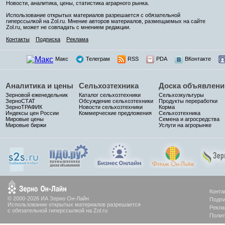
Новости, аналитика, цены, статистика аграрного рынка.
Использование открытых материалов разрешается с обязательной
гиперссылкой на Zol.ru. Мнение авторов материалов, размещаемых на сайте
Zol.ru, может не совпадать с мнением редакции.
Контакты
Подписка
Реклама
Макс
Телеграм
RSS
PDA
ВКонтакте
Аналитика и цены
Сельхозтехника
Доска объявлени
Зерновой еженедельник
Каталог сельхозтехники
Сельхозкультуры
ЗерноСТАТ
Обсуждение сельхозтехники
Продукты переработки
ЗерноТРАФИК
Новости сельхозтехники
Корма
Индексы цен России
Коммерческие предложения
Сельхозтехника
Мировые цены
Семена и агросредства
Мировые биржи
Услуги на агрорынке
Конта
© 2000-2026 ИА Зерно Он-Лайн
Подпи
Использование открытых материалов разрешается
Рекла
с обязательной гиперссылкой на Zol.ru
Полит