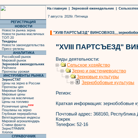
На главную
|
Зерновой еженедельник
|
Сельхозте
7 августа 2026г. Пятница
РЕГИСТРАЦИЯ
НОВОСТИ
Новости рынка зерна
"XVIII ПАРТСЪЕЗД" ВИНСОВХОЗ, , зернобобо
Новости рынка масличных
ТОП 20
Тендеры
"XVIII ПАРТСЪЕЗД" В
Новости законодательства
Пресс-релизы
АНАЛИТИКА
Российский рынок
Виды деятельности:
Мировой рынок
Зерновой еженедельник
Сельское хозяйство
Рейтинги
Зерно и растениеводство
Прогнозы урожая
ИНСТРУМЕНТЫ РЫНКА
Зерновые культуры
ЗерноСТАТ
Зернобобовые культуры
Цены на зерно в России
Прогнозы цен
Мировые биржи
Регион:
Мировые цены
Цены на масличные
Цены на топливо
Краткая информация:
зернобобовые к
new
Розничные цены
Пошлины на зерно
Почтовый адрес:
368160, Республика Д
Глубокая переработка
Вегетационные индексы
Кокрек
Мировой агрокалендарь
Телефон:
52-16
Ставки фрахта
ЗерноТРАФИК
Хлопок
СПРАВОЧНИК