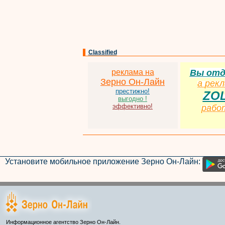
Classified
реклама на
Вы от
Зерно Он-Лайн
а
р
екл
престижно!
ZO
выгодно !
эффективно!
рабо
Установите мобильное приложение Зерно Он-Лайн:
Информационное агентство Зерно Он-Лайн.