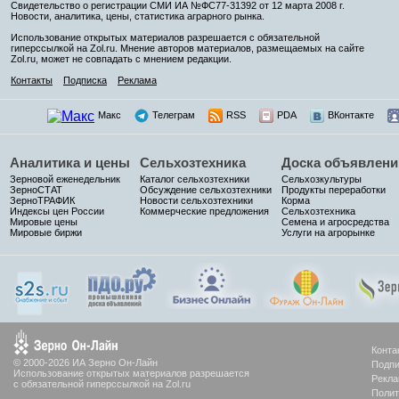
Свидетельство о регистрации СМИ ИА №ФС77-31392 от 12 марта 2008 г.
Новости, аналитика, цены, статистика аграрного рынка.
Использование открытых материалов разрешается с обязательной
гиперссылкой на Zol.ru. Мнение авторов материалов, размещаемых на сайте
Zol.ru, может не совпадать с мнением редакции.
Контакты
Подписка
Реклама
Макс
Телеграм
RSS
PDA
ВКонтакте
Аналитика и цены
Сельхозтехника
Доска объявлени
Зерновой еженедельник
Каталог сельхозтехники
Сельхозкультуры
ЗерноСТАТ
Обсуждение сельхозтехники
Продукты переработки
ЗерноТРАФИК
Новости сельхозтехники
Корма
Индексы цен России
Коммерческие предложения
Сельхозтехника
Мировые цены
Семена и агросредства
Мировые биржи
Услуги на агрорынке
Конта
© 2000-2026 ИА Зерно Он-Лайн
Подпи
Использование открытых материалов разрешается
Рекла
с обязательной гиперссылкой на Zol.ru
Полит