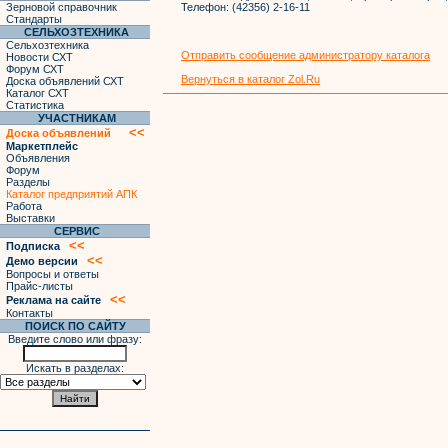
Зерновой справочник
Телефон:
(42356) 2-16-11
Стандарты
СЕЛЬХОЗТЕХНИКА
Сельхозтехника
Отправить сообщение администратору каталога
Новости СХТ
Форум СХТ
Вернуться в каталог Zol.Ru
Доска объявлений СХТ
Каталог СХТ
Статистика
УЧАСТНИКАМ
<<
Доска объявлений
Маркетплейс
Объявления
Форум
Разделы
Каталог предприятий АПК
Работа
Выставки
СЕРВИС
<<
Подписка
<<
Демо версии
Вопросы и ответы
Прайс-листы
<<
Реклама на сайте
Контакты
ПОИСК ПО САЙТУ
Введите слово или фразу:
Искать в разделах: