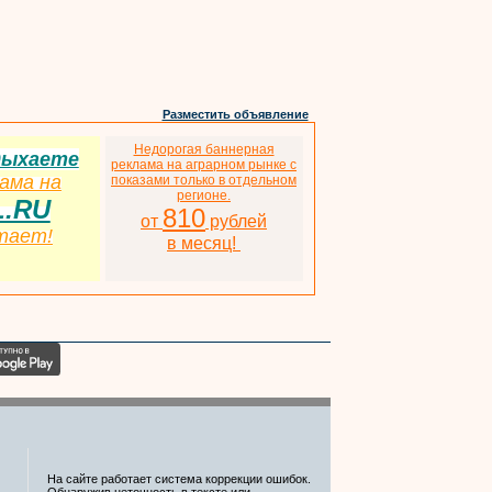
Разместить объявление
Недорогая баннерная
дыхаете
реклама на аграрном рынке с
ама на
показами только в отдельном
регионе.
L.RU
810
от
рублей
тает!
в месяц!
На сайте работает система коррекции ошибок.
Обнаружив неточность в тексте или