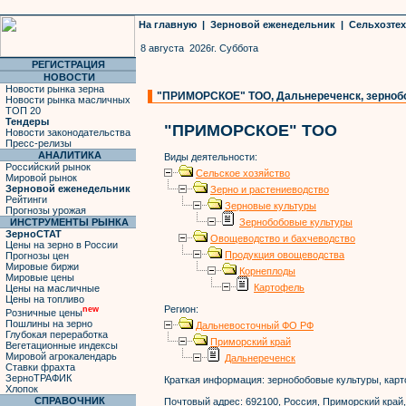
На главную
|
Зерновой еженедельник
|
Сельхозте
8 августа 2026г. Суббота
РЕГИСТРАЦИЯ
НОВОСТИ
Новости рынка зерна
"ПРИМОРСКОЕ" ТОО, Дальнереченск, зерноб
Новости рынка масличных
ТОП 20
Тендеры
"ПРИМОРСКОЕ" ТОО
Новости законодательства
Пресс-релизы
АНАЛИТИКА
Виды деятельности:
Российский рынок
Сельское хозяйство
Мировой рынок
Зерновой еженедельник
Зерно и растениеводство
Рейтинги
Зерновые культуры
Прогнозы урожая
ИНСТРУМЕНТЫ РЫНКА
Зернобобовые культуры
ЗерноСТАТ
Овощеводство и бахчеводство
Цены на зерно в России
Продукция овощеводства
Прогнозы цен
Мировые биржи
Корнеплоды
Мировые цены
Картофель
Цены на масличные
Цены на топливо
Регион:
new
Розничные цены
Пошлины на зерно
Дальневосточный ФО РФ
Глубокая переработка
Приморский край
Вегетационные индексы
Мировой агрокалендарь
Дальнереченск
Ставки фрахта
ЗерноТРАФИК
Краткая информация:
зернобобовые культуры, кар
Хлопок
СПРАВОЧНИК
Почтовый адрес:
692100, Россия, Приморский край, 