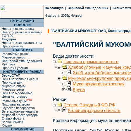
На главную
|
Зерновой еженедельник
|
Сельхозте
6 августа 2026г. Четверг
РЕГИСТРАЦИЯ
НОВОСТИ
Новости рынка зерна
"БАЛТИЙСКИЙ МУКОМОЛ" ОАО, Калининградск
Новости рынка масличных
ТОП 20
Тендеры
"БАЛТИЙСКИЙ МУКОМ
Новости законодательства
Пресс-релизы
АНАЛИТИКА
Российский рынок
Виды деятельности:
Мировой рынок
Зерновой еженедельник
Пищевая промышленность
Рейтинги
Хлебобулочные и мучные конд
Прогнозы урожая
ИНСТРУМЕНТЫ РЫНКА
Хлеб и хлебобулочные изд
ЗерноСТАТ
Мукомольно-крупяная продук
Цены на зерно в России
Прогнозы цен
Мука продовольственная
Мировые биржи
Крупа
Мировые цены
Цены на масличные
Цены на топливо
Регион:
new
Розничные цены
Северо-Западный ФО РФ
Пошлины на зерно
Глубокая переработка
Калининградская область
Вегетационные индексы
Мировой агрокалендарь
Ставки фрахта
Краткая информация:
мука пшеничная
ЗерноТРАФИК
Хлопок
СПРАВОЧНИК
Почтовый адрес:
236034, Россия, г. Ка