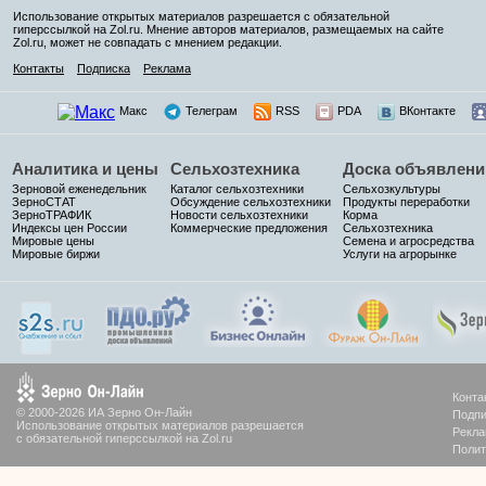
Использование открытых материалов разрешается с обязательной
гиперссылкой на Zol.ru. Мнение авторов материалов, размещаемых на сайте
Zol.ru, может не совпадать с мнением редакции.
Контакты
Подписка
Реклама
Макс
Телеграм
RSS
PDA
ВКонтакте
Аналитика и цены
Сельхозтехника
Доска объявлени
Зерновой еженедельник
Каталог сельхозтехники
Сельхозкультуры
ЗерноСТАТ
Обсуждение сельхозтехники
Продукты переработки
ЗерноТРАФИК
Новости сельхозтехники
Корма
Индексы цен России
Коммерческие предложения
Сельхозтехника
Мировые цены
Семена и агросредства
Мировые биржи
Услуги на агрорынке
Конта
© 2000-2026 ИА Зерно Он-Лайн
Подпи
Использование открытых материалов разрешается
Рекла
с обязательной гиперссылкой на Zol.ru
Полит