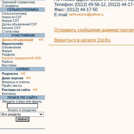
Зерновой справочник
Телефон:
(0112) 49-56-12, (0112) 44-17-
Стандарты
Факс:
(0112) 44-17-50
СЕЛЬХОЗТЕХНИКА
Сельхозтехника
E-mail:
Новости СХТ
Форум СХТ
Доска объявлений СХТ
Каталог СХТ
Отправить сообщение администратору
Статистика
УЧАСТНИКАМ
<<
Вернуться в каталог Zol.Ru
Доска объявлений
Маркетплейс
Объявления
Форум
Разделы
Каталог предприятий АПК
Работа
Выставки
СЕРВИС
<<
Подписка
<<
Демо версии
Вопросы и ответы
Прайс-листы
<<
Реклама на сайте
Контакты
ПОИСК ПО САЙТУ
Введите слово или фразу:
Искать в разделах: