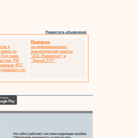
Разместить объявление
Подписка
сов и
на информационно-
 зерна по
аналитические пакеты
 Ход сева,
"ZOL-Универсал" и
ластям РФ
"ЗерноСТАТ"
 данные ФТС
ту/импорту по
На сайте работает система коррекции ошибок.
Обнаружив неточность в тексте или