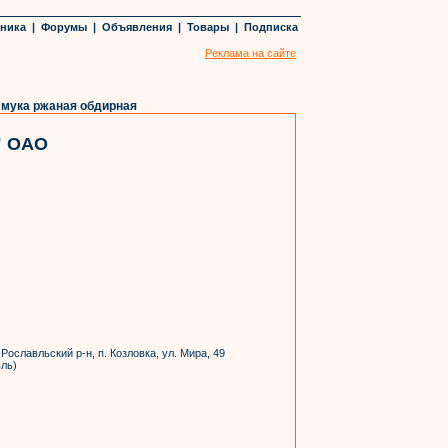
хника
|
Форумы
|
Объявления
|
Товары
|
Подписка
Реклама на сайте
мука ржаная обдирная
 ОАО
Рославльский р-н, п. Козловка, ул. Мира, 49
вль)