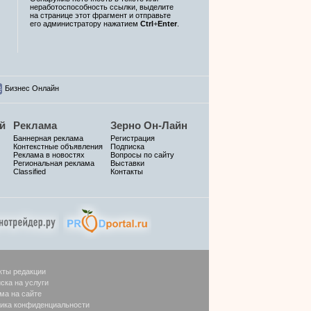
неработоспособность ссылки, выделите
на странице этот фрагмент и отправьте
его администратору нажатием
Ctrl
+
Enter
.
Бизнес Онлайн
й
Реклама
Зерно Он-Лайн
Баннерная реклама
Регистрация
Контекстные объявления
Подписка
Реклама в новостях
Вопросы по сайту
Региональная реклама
Выставки
Classified
Контакты
кты редакции
ска на услуги
ма на сайте
ика конфиденциальности