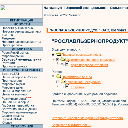
На главную
|
Зерновой еженедельник
|
Сельхозте
6 августа 2026г. Четверг
РЕГИСТРАЦИЯ
НОВОСТИ
Новости рынка зерна
"РОСЛАВЛЬЗЕРНОПРОДУКТ" ОАО, Козловка, 
Новости рынка масличных
ТОП 20
Тендеры
"РОСЛАВЛЬЗЕРНОПРОДУКТ"
Новости законодательства
Пресс-релизы
АНАЛИТИКА
Виды деятельности:
Российский рынок
Пищевая промышленность
Мировой рынок
Зерновой еженедельник
Мукомольно-крупяная продукция
Рейтинги
Мука продовольственная
Прогнозы урожая
ИНСТРУМЕНТЫ РЫНКА
Регион:
ЗерноСТАТ
Приволжский ФО РФ
Цены на зерно в России
Прогнозы цен
Чувашская Республика
Мировые биржи
Козловка
Мировые цены
Цены на масличные
Краткая информация:
мука ржаная обдирная
Цены на топливо
new
Розничные цены
Почтовый адрес:
216527, Россия, Смоленская обл., 
Пошлины на зерно
Телефон:
(08134) 4-05-60, (08134) 3-13-31 (г. Росла
Глубокая переработка
Вегетационные индексы
Мировой агрокалендарь
Ставки фрахта
Отправить сообщение администратору каталога
ЗерноТРАФИК
Хлопок
Вернуться в каталог Zol.Ru
СПРАВОЧНИК