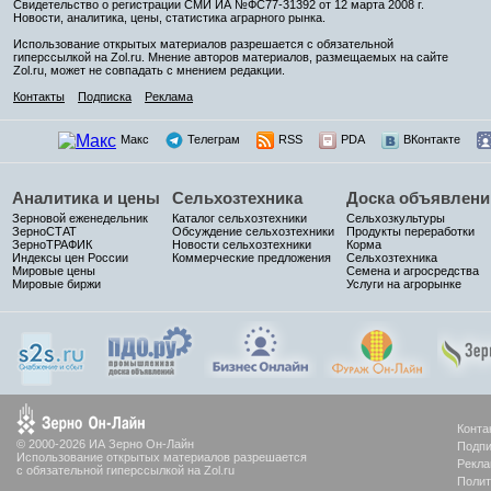
Свидетельство о регистрации СМИ ИА №ФС77-31392 от 12 марта 2008 г.
Новости, аналитика, цены, статистика аграрного рынка.
Использование открытых материалов разрешается с обязательной
гиперссылкой на Zol.ru. Мнение авторов материалов, размещаемых на сайте
Zol.ru, может не совпадать с мнением редакции.
Контакты
Подписка
Реклама
Макс
Телеграм
RSS
PDA
ВКонтакте
Аналитика и цены
Сельхозтехника
Доска объявлени
Зерновой еженедельник
Каталог сельхозтехники
Сельхозкультуры
ЗерноСТАТ
Обсуждение сельхозтехники
Продукты переработки
ЗерноТРАФИК
Новости сельхозтехники
Корма
Индексы цен России
Коммерческие предложения
Сельхозтехника
Мировые цены
Семена и агросредства
Мировые биржи
Услуги на агрорынке
Конта
© 2000-2026 ИА Зерно Он-Лайн
Подпи
Использование открытых материалов разрешается
Рекла
с обязательной гиперссылкой на Zol.ru
Полит