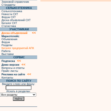
Зерновой справочник
Стандарты
СЕЛЬХОЗТЕХНИКА
Сельхозтехника
Новости СХТ
Форум СХТ
Доска объявлений СХТ
Каталог СХТ
Статистика
УЧАСТНИКАМ
<<
Доска объявлений
Маркетплейс
Объявления
Форум
Разделы
Каталог предприятий АПК
Работа
Выставки
СЕРВИС
<<
Подписка
<<
Демо версии
Вопросы и ответы
Прайс-листы
<<
Реклама на сайте
Контакты
ПОИСК ПО САЙТУ
Введите слово или фразу:
Искать в разделах: