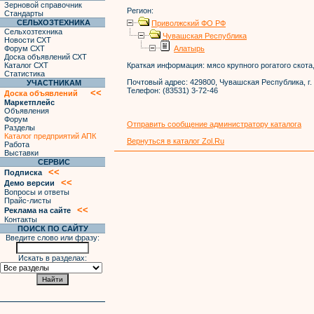
Зерновой справочник
Регион:
Стандарты
СЕЛЬХОЗТЕХНИКА
Приволжский ФО РФ
Сельхозтехника
Чувашская Республика
Новости СХТ
Форум СХТ
Алатырь
Доска объявлений СХТ
Каталог СХТ
Краткая информация:
мясо крупного рогатого скота
Статистика
Почтовый адрес:
429800, Чувашская Республика, г. 
УЧАСТНИКАМ
Телефон:
(83531) 3-72-46
<<
Доска объявлений
Маркетплейс
Объявления
Форум
Отправить сообщение администратору каталога
Разделы
Каталог предприятий АПК
Вернуться в каталог Zol.Ru
Работа
Выставки
СЕРВИС
<<
Подписка
<<
Демо версии
Вопросы и ответы
Прайс-листы
<<
Реклама на сайте
Контакты
ПОИСК ПО САЙТУ
Введите слово или фразу:
Искать в разделах: