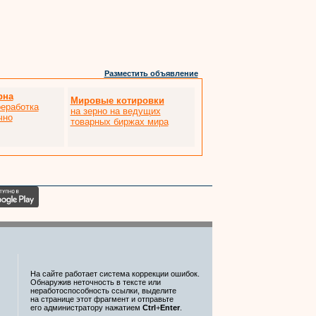
Разместить объявление
рна
Мировые котировки
реработка
на зерно на ведущих
чно
товарных биржах мира
На сайте работает система коррекции ошибок.
Обнаружив неточность в тексте или
неработоспособность ссылки, выделите
на странице этот фрагмент и отправьте
его администратору нажатием
Ctrl
+
Enter
.