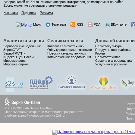
гиперссылкой на Zol.ru. Мнение авторов материалов, размещаемых на сайте
Zol.ru, может не совпадать с мнением редакции.
Контакты
Подписка
Реклама
Макс
Телеграм
RSS
PDA
ВКонтакте
Аналитика и цены
Сельхозтехника
Доска объявлени
Зерновой еженедельник
Каталог сельхозтехники
Сельхозкультуры
ЗерноСТАТ
Обсуждение сельхозтехники
Продукты переработки
ЗерноТРАФИК
Новости сельхозтехники
Корма
Индексы цен России
Коммерческие предложения
Сельхозтехника
Мировые цены
Семена и агросредства
Мировые биржи
Услуги на агрорынке
Конта
© 2000-2026 ИА Зерно Он-Лайн
Подпи
Использование открытых материалов разрешается
Рекла
с обязательной гиперссылкой на Zol.ru
Полит