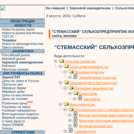
На главную
|
Зерновой еженедельник
|
Сельхозте
8 августа 2026г. Суббота
РЕГИСТРАЦИЯ
НОВОСТИ
Новости рынка зерна
"СТЕМАССКИЙ" СЕЛЬХОЗПРЕДПРИЯТИЕ-КООПЕ
Новости рынка масличных
скота, молоко
ТОП 20
Тендеры
Новости законодательства
"СТЕМАССКИЙ" СЕЛЬХОЗПР
Пресс-релизы
АНАЛИТИКА
Российский рынок
Виды деятельности:
Мировой рынок
Сельское хозяйство
Зерновой еженедельник
Рейтинги
Зерно и растениеводство
Прогнозы урожая
Зерновые культуры
ИНСТРУМЕНТЫ РЫНКА
ЗерноСТАТ
Зернобобовые культуры
Цены на зерно в России
Овощеводство и бахчеводство
Прогнозы цен
Мировые биржи
Продукция овощеводства
Мировые цены
Корнеплоды
Цены на масличные
Цены на топливо
Картофель
new
Розничные цены
Животноводство
Пошлины на зерно
Продукция крупного и мелкого рогатог
Глубокая переработка
Вегетационные индексы
Мясная продукция животноводства
Мировой агрокалендарь
Молочная продукция животноводст
Ставки фрахта
ЗерноТРАФИК
Крупный рогатый скот
Хлопок
Свиноводство
СПРАВОЧНИК