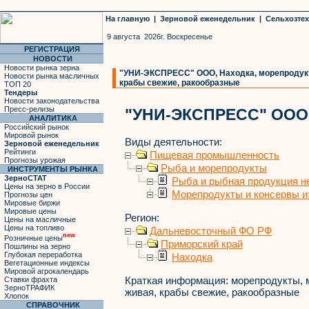
На главную
|
Зерновой еженедельник
|
Сельхозте
9 августа 2026г. Воскресенье
РЕГИСТРАЦИЯ
НОВОСТИ
Новости рынка зерна
"УНИ-ЭКСПРЕСС" ООО, Находка, морепродукт
Новости рынка масличных
крабы свежие, ракообразные
ТОП 20
Тендеры
Новости законодательства
Пресс-релизы
"УНИ-ЭКСПРЕСС" ООО
АНАЛИТИКА
Российский рынок
Мировой рынок
Виды деятельности:
Зерновой еженедельник
Рейтинги
Пищевая промышленность
Прогнозы урожая
Рыба и морепродукты
ИНСТРУМЕНТЫ РЫНКА
ЗерноСТАТ
Рыба и рыбная продукция н
Цены на зерно в России
Морепродукты и консервы и
Прогнозы цен
Мировые биржи
Мировые цены
Регион:
Цены на масличные
Цены на топливо
Дальневосточный ФО РФ
new
Розничные цены
Приморский край
Пошлины на зерно
Глубокая переработка
Находка
Вегетационные индексы
Мировой агрокалендарь
Краткая информация:
морепродукты, 
Ставки фрахта
ЗерноТРАФИК
живая, крабы свежие, ракообразные
Хлопок
СПРАВОЧНИК