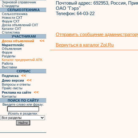
Зерновой справочник
Почтовый адрес:
692953, Россия, Прим
Стандарты
ОАО "Гэрэ"
СЕЛЬХОЗТЕХНИКА
Телефон:
64-03-22
Сельхозтехника
Новости СХТ
Форум СХТ
Доска объявлений СХТ
Каталог СХТ
Статистика
Отправить сообщение администратору
УЧАСТНИКАМ
<<
Доска объявлений
Вернуться в каталог Zol.Ru
Маркетплейс
Объявления
Форум
Разделы
Каталог предприятий АПК
Работа
Выставки
СЕРВИС
<<
Подписка
<<
Демо версии
Вопросы и ответы
Прайс-листы
<<
Реклама на сайте
Контакты
ПОИСК ПО САЙТУ
Введите слово или фразу:
Искать в разделах: