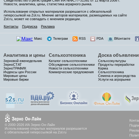
Свидетельство о регистрации СМИ ИА №ФС77-31392 от 12 марта 2008 г.
Новости, аналитика, цены, статистика аграрного рынка.
Использование открытых материалов разрешается с обязательной
гиперссылкой на Zol.ru. Мнение авторов материалов, размещаемых на сайте
Zol.ru, может не совпадать с мнением редакции.
Контакты
Подписка
Реклама
Макс
Телеграм
RSS
PDA
ВКонтакте
Аналитика и цены
Сельхозтехника
Доска объявлени
Зерновой еженедельник
Каталог сельхозтехники
Сельхозкультуры
ЗерноСТАТ
Обсуждение сельхозтехники
Продукты переработки
ЗерноТРАФИК
Новости сельхозтехники
Корма
Индексы цен России
Коммерческие предложения
Сельхозтехника
Мировые цены
Семена и агросредства
Мировые биржи
Услуги на агрорынке
Конта
© 2000-2026 ИА Зерно Он-Лайн
Подпи
Использование открытых материалов разрешается
Рекла
с обязательной гиперссылкой на Zol.ru
Полит