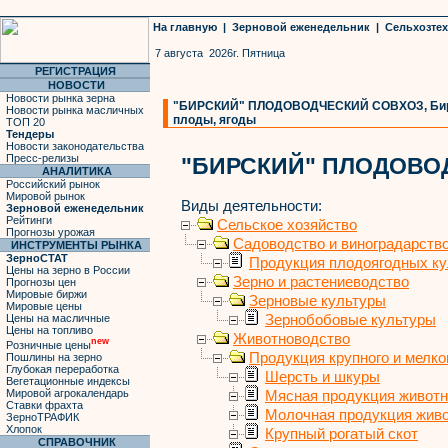
На главную
|
Зерновой еженедельник
|
Сельхозте
7 августа 2026г. Пятница
РЕГИСТРАЦИЯ
НОВОСТИ
Новости рынка зерна
"БИРСКИЙ" ПЛОДОВОДЧЕСКИЙ СОВХОЗ, Бирск, 
Новости рынка масличных
плоды, ягоды
ТОП 20
Тендеры
Новости законодательства
Пресс-релизы
"БИРСКИЙ" ПЛОДОВО
АНАЛИТИКА
Российский рынок
Мировой рынок
Виды деятельности:
Зерновой еженедельник
Рейтинги
Сельское хозяйство
Прогнозы урожая
Садоводство и виноградарств
ИНСТРУМЕНТЫ РЫНКА
ЗерноСТАТ
Продукция плодоягодных ку
Цены на зерно в России
Зерно и растениеводство
Прогнозы цен
Мировые биржи
Зерновые культуры
Мировые цены
Зернобобовые культуры
Цены на масличные
Цены на топливо
Животноводство
new
Розничные цены
Продукция крупного и мелког
Пошлины на зерно
Глубокая переработка
Шерсть и шкуры
Вегетационные индексы
Мировой агрокалендарь
Мясная продукция живот
Ставки фрахта
Молочная продукция жив
ЗерноТРАФИК
Хлопок
Крупный рогатый скот
СПРАВОЧНИК