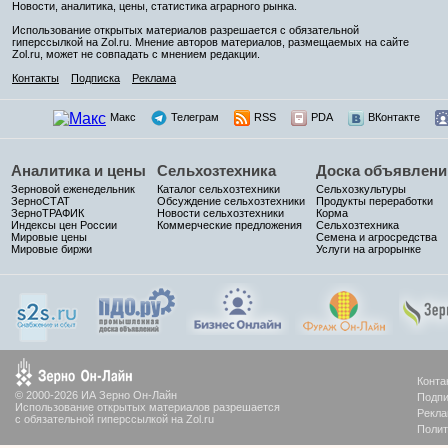
Новости, аналитика, цены, статистика аграрного рынка.
Использование открытых материалов разрешается с обязательной
гиперссылкой на Zol.ru. Мнение авторов материалов, размещаемых на сайте
Zol.ru, может не совпадать с мнением редакции.
Контакты
Подписка
Реклама
Макс
Телеграм
RSS
PDA
ВКонтакте
Аналитика и цены
Сельхозтехника
Доска объявлени
Зерновой еженедельник
Каталог сельхозтехники
Сельхозкультуры
ЗерноСТАТ
Обсуждение сельхозтехники
Продукты переработки
ЗерноТРАФИК
Новости сельхозтехники
Корма
Индексы цен России
Коммерческие предложения
Сельхозтехника
Мировые цены
Семена и агросредства
Мировые биржи
Услуги на агрорынке
Конта
© 2000-2026 ИА Зерно Он-Лайн
Подпи
Использование открытых материалов разрешается
Рекла
с обязательной гиперссылкой на Zol.ru
Полит