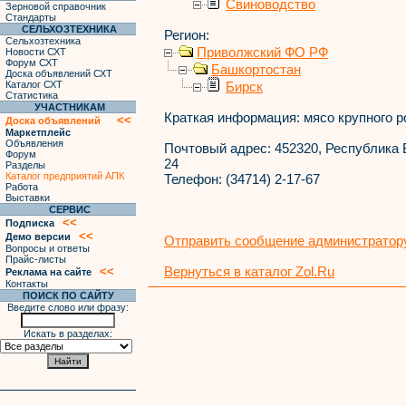
Свиноводство
Зерновой справочник
Стандарты
СЕЛЬХОЗТЕХНИКА
Регион:
Сельхозтехника
Приволжский ФО РФ
Новости СХТ
Форум СХТ
Башкортостан
Доска объявлений СХТ
Каталог СХТ
Бирск
Статистика
УЧАСТНИКАМ
Краткая информация:
мясо крупного ро
<<
Доска объявлений
Маркетплейс
Объявления
Почтовый адрес:
452320, Республика Б
Форум
24
Разделы
Каталог предприятий АПК
Телефон:
(34714) 2-17-67
Работа
Выставки
СЕРВИС
<<
Подписка
<<
Демо версии
Отправить сообщение администратору
Вопросы и ответы
Прайс-листы
Вернуться в каталог Zol.Ru
<<
Реклама на сайте
Контакты
ПОИСК ПО САЙТУ
Введите слово или фразу:
Искать в разделах: