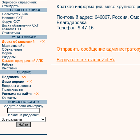
Зерновой справочник
Краткая информация:
мясо крупного ро
Стандарты
СЕЛЬХОЗТЕХНИКА
Сельхозтехника
Почтовый адрес:
646867, Россия, Омск
Новости СХТ
Форум СХТ
Благодаровка
Доска объявлений СХТ
Телефон:
9-47-16
Каталог СХТ
Статистика
УЧАСТНИКАМ
<<
Доска объявлений
Маркетплейс
Отправить сообщение администратору
Объявления
Форум
Разделы
Вернуться в каталог Zol.Ru
Каталог предприятий АПК
Работа
Выставки
СЕРВИС
<<
Подписка
<<
Демо версии
Вопросы и ответы
Прайс-листы
<<
Реклама на сайте
Контакты
ПОИСК ПО САЙТУ
Введите слово или фразу:
Искать в разделах: