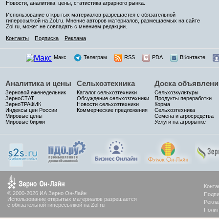
Новости, аналитика, цены, статистика аграрного рынка.
Использование открытых материалов разрешается с обязательной
гиперссылкой на Zol.ru. Мнение авторов материалов, размещаемых на сайте
Zol.ru, может не совпадать с мнением редакции.
Контакты
Подписка
Реклама
Макс
Телеграм
RSS
PDA
ВКонтакте
Аналитика и цены
Сельхозтехника
Доска объявлени
Зерновой еженедельник
Каталог сельхозтехники
Сельхозкультуры
ЗерноСТАТ
Обсуждение сельхозтехники
Продукты переработки
ЗерноТРАФИК
Новости сельхозтехники
Корма
Индексы цен России
Коммерческие предложения
Сельхозтехника
Мировые цены
Семена и агросредства
Мировые биржи
Услуги на агрорынке
Конта
© 2000-2026 ИА Зерно Он-Лайн
Подпи
Использование открытых материалов разрешается
Рекла
с обязательной гиперссылкой на Zol.ru
Полит