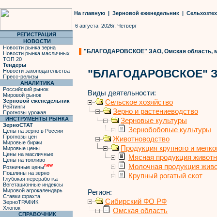
На главную
|
Зерновой еженедельник
|
Сельхозте
6 августа 2026г. Четверг
РЕГИСТРАЦИЯ
НОВОСТИ
Новости рынка зерна
"БЛАГОДАРОВСКОЕ" ЗАО, Омская область, мяс
Новости рынка масличных
ТОП 20
Тендеры
"БЛАГОДАРОВСКОЕ" 
Новости законодательства
Пресс-релизы
АНАЛИТИКА
Российский рынок
Виды деятельности:
Мировой рынок
Зерновой еженедельник
Сельское хозяйство
Рейтинги
Зерно и растениеводство
Прогнозы урожая
ИНСТРУМЕНТЫ РЫНКА
Зерновые культуры
ЗерноСТАТ
Зернобобовые культуры
Цены на зерно в России
Прогнозы цен
Животноводство
Мировые биржи
Продукция крупного и мелког
Мировые цены
Цены на масличные
Мясная продукция живот
Цены на топливо
Молочная продукция жив
new
Розничные цены
Пошлины на зерно
Крупный рогатый скот
Глубокая переработка
Вегетационные индексы
Мировой агрокалендарь
Регион:
Ставки фрахта
Сибирский ФО РФ
ЗерноТРАФИК
Хлопок
Омская область
СПРАВОЧНИК