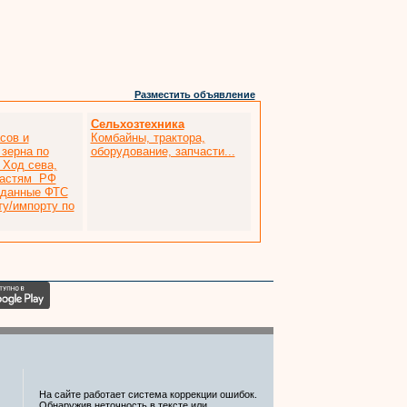
Разместить объявление
Сельхозтехника
сов и
Комбайны, трактора,
 зерна по
оборудование, запчасти...
 Ход сева,
ластям РФ
 данные ФТС
ту/импорту по
На сайте работает система коррекции ошибок.
Обнаружив неточность в тексте или