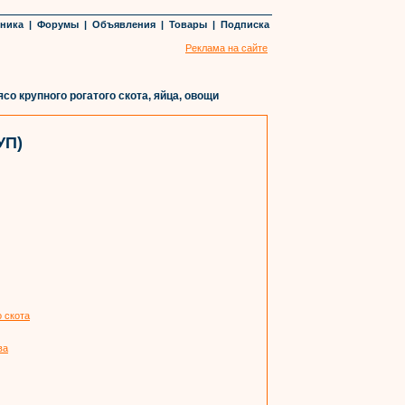
хника
|
Форумы
|
Объявления
|
Товары
|
Подписка
Реклама на сайте
 крупного рогатого скота, яйца, овощи
УП)
о скота
ва