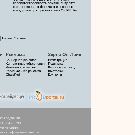
неработоспособность ссылки, выделите
на странице этот фрагмент и отправьте
его администратору нажатием
Ctrl
+
Enter
.
Бизнес Онлайн
й
Реклама
Зерно Он-Лайн
Баннерная реклама
Регистрация
Контекстные объявления
Подписка
Реклама в новостях
Вопросы по сайту
Региональная реклама
Выставки
Classified
Контакты
кты редакции
ска на услуги
ма на сайте
ика конфиденциальности