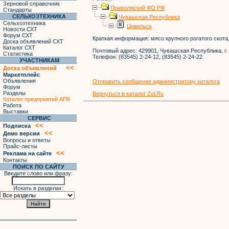
Зерновой справочник
Приволжский ФО РФ
Стандарты
СЕЛЬХОЗТЕХНИКА
Чувашская Республика
Сельхозтехника
Цивильск
Новости СХТ
Форум СХТ
Краткая информация:
мясо крупного рогатого скота
Доска объявлений СХТ
Каталог СХТ
Почтовый адрес:
429901, Чувашская Республика, г
Статистика
Телефон:
(83545) 2-24-12, (83545) 2-24-22
УЧАСТНИКАМ
<<
Доска объявлений
Маркетплейс
Объявления
Отправить сообщение администратору каталога
Форум
Разделы
Вернуться в каталог Zol.Ru
Каталог предприятий АПК
Работа
Выставки
СЕРВИС
<<
Подписка
<<
Демо версии
Вопросы и ответы
Прайс-листы
<<
Реклама на сайте
Контакты
ПОИСК ПО САЙТУ
Введите слово или фразу:
Искать в разделах: