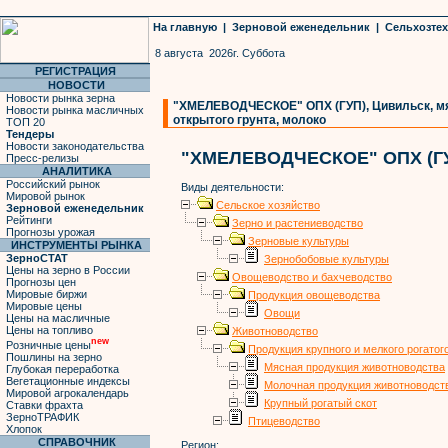
На главную
|
Зерновой еженедельник
|
Сельхозте
8 августа 2026г. Суббота
РЕГИСТРАЦИЯ
НОВОСТИ
Новости рынка зерна
"ХМЕЛЕВОДЧЕСКОЕ" ОПХ (ГУП), Цивильск, мясо
Новости рынка масличных
открытого грунта, молоко
ТОП 20
Тендеры
Новости законодательства
"ХМЕЛЕВОДЧЕСКОЕ" ОПХ (Г
Пресс-релизы
АНАЛИТИКА
Российский рынок
Виды деятельности:
Мировой рынок
Сельское хозяйство
Зерновой еженедельник
Рейтинги
Зерно и растениеводство
Прогнозы урожая
Зерновые культуры
ИНСТРУМЕНТЫ РЫНКА
ЗерноСТАТ
Зернобобовые культуры
Цены на зерно в России
Овощеводство и бахчеводство
Прогнозы цен
Мировые биржи
Продукция овощеводства
Мировые цены
Овощи
Цены на масличные
Цены на топливо
Животноводство
new
Розничные цены
Продукция крупного и мелкого рогатог
Пошлины на зерно
Мясная продукция животноводства
Глубокая переработка
Вегетационные индексы
Молочная продукция животноводст
Мировой агрокалендарь
Крупный рогатый скот
Ставки фрахта
ЗерноТРАФИК
Птицеводство
Хлопок
СПРАВОЧНИК
Регион: