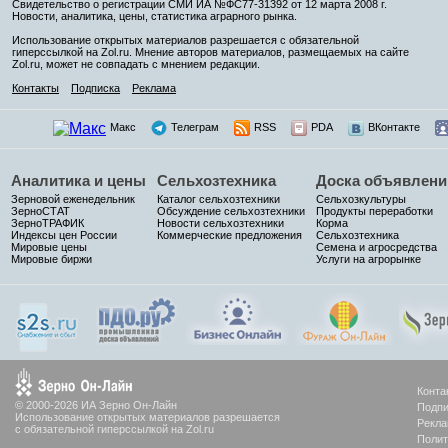
Свидетельство о регистрации СМИ ИА №ФС77-31392 от 12 марта 2008 г.
Новости, аналитика, цены, статистика аграрного рынка.
Использование открытых материалов разрешается с обязательной
гиперссылкой на Zol.ru. Мнение авторов материалов, размещаемых на сайте
Zol.ru, может не совпадать с мнением редакции.
Контакты
Подписка
Реклама
Макс
Телеграм
RSS
PDA
ВКонтакте
Аналитика и цены
Сельхозтехника
Доска объявлени
Зерновой еженедельник
Каталог сельхозтехники
Сельхозкультуры
ЗерноСТАТ
Обсуждение сельхозтехники
Продукты переработки
ЗерноТРАФИК
Новости сельхозтехники
Корма
Индексы цен России
Коммерческие предложения
Сельхозтехника
Мировые цены
Семена и агросредства
Мировые биржи
Услуги на агрорынке
Конта
© 2000-2026 ИА Зерно Он-Лайн
Подпи
Использование открытых материалов разрешается
Рекла
с обязательной гиперссылкой на Zol.ru
Полит