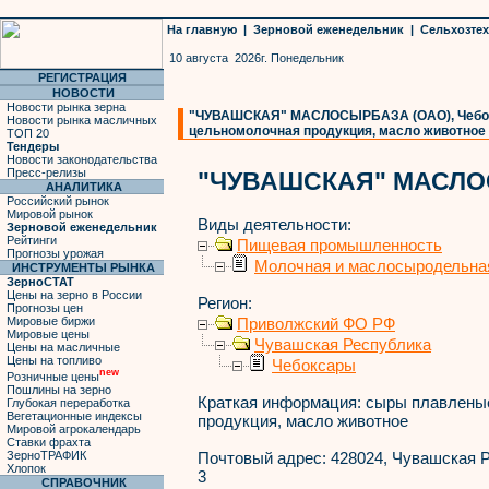
На главную
|
Зерновой еженедельник
|
Сельхозте
10 августа 2026г. Понедельник
РЕГИСТРАЦИЯ
НОВОСТИ
Новости рынка зерна
"ЧУВАШСКАЯ" МАСЛОСЫРБАЗА (ОАО), Чебокс
Новости рынка масличных
цельномолочная продукция, масло животное
ТОП 20
Тендеры
Новости законодательства
Пресс-релизы
"ЧУВАШСКАЯ" МАСЛО
АНАЛИТИКА
Российский рынок
Мировой рынок
Виды деятельности:
Зерновой еженедельник
Рейтинги
Пищевая промышленность
Прогнозы урожая
Молочная и маслосыродельна
ИНСТРУМЕНТЫ РЫНКА
ЗерноСТАТ
Цены на зерно в России
Регион:
Прогнозы цен
Мировые биржи
Приволжский ФО РФ
Мировые цены
Чувашская Республика
Цены на масличные
Цены на топливо
Чебоксары
new
Розничные цены
Пошлины на зерно
Краткая информация:
сыры плавленые
Глубокая переработка
Вегетационные индексы
продукция, масло животное
Мировой агрокалендарь
Ставки фрахта
ЗерноТРАФИК
Почтовый адрес:
428024, Чувашская Ре
Хлопок
3
СПРАВОЧНИК