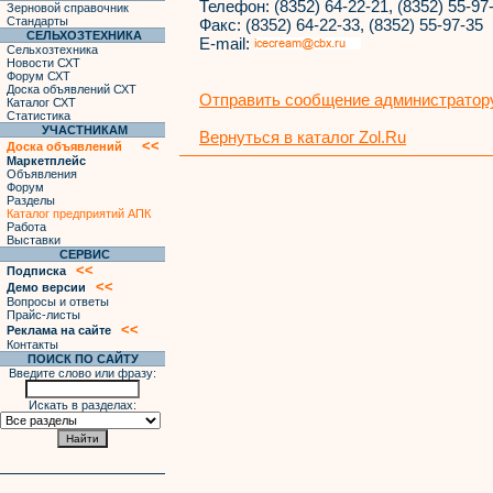
Телефон:
(8352) 64-22-21, (8352) 55-97
Зерновой справочник
Стандарты
Факс:
(8352) 64-22-33, (8352) 55-97-35
СЕЛЬХОЗТЕХНИКА
E-mail:
Сельхозтехника
Новости СХТ
Форум СХТ
Доска объявлений СХТ
Отправить сообщение администратору
Каталог СХТ
Статистика
УЧАСТНИКАМ
Вернуться в каталог Zol.Ru
<<
Доска объявлений
Маркетплейс
Объявления
Форум
Разделы
Каталог предприятий АПК
Работа
Выставки
СЕРВИС
<<
Подписка
<<
Демо версии
Вопросы и ответы
Прайс-листы
<<
Реклама на сайте
Контакты
ПОИСК ПО САЙТУ
Введите слово или фразу:
Искать в разделах: