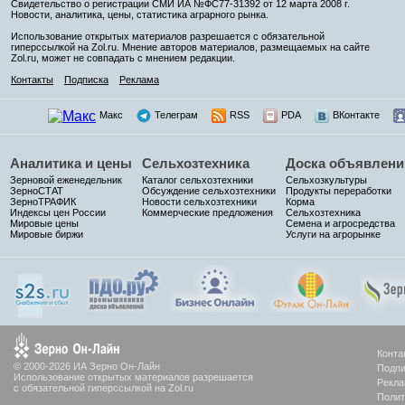
Свидетельство о регистрации СМИ ИА №ФС77-31392 от 12 марта 2008 г.
Новости, аналитика, цены, статистика аграрного рынка.
Использование открытых материалов разрешается с обязательной
гиперссылкой на Zol.ru. Мнение авторов материалов, размещаемых на сайте
Zol.ru, может не совпадать с мнением редакции.
Контакты
Подписка
Реклама
Макс
Телеграм
RSS
PDA
ВКонтакте
Аналитика и цены
Сельхозтехника
Доска объявлени
Зерновой еженедельник
Каталог сельхозтехники
Сельхозкультуры
ЗерноСТАТ
Обсуждение сельхозтехники
Продукты переработки
ЗерноТРАФИК
Новости сельхозтехники
Корма
Индексы цен России
Коммерческие предложения
Сельхозтехника
Мировые цены
Семена и агросредства
Мировые биржи
Услуги на агрорынке
Конта
© 2000-2026 ИА Зерно Он-Лайн
Подпи
Использование открытых материалов разрешается
Рекла
с обязательной гиперссылкой на Zol.ru
Полит