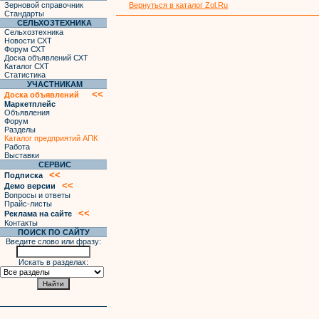
Зерновой справочник
Вернуться в каталог Zol.Ru
Стандарты
СЕЛЬХОЗТЕХНИКА
Сельхозтехника
Новости СХТ
Форум СХТ
Доска объявлений СХТ
Каталог СХТ
Статистика
УЧАСТНИКАМ
<<
Доска объявлений
Маркетплейс
Объявления
Форум
Разделы
Каталог предприятий АПК
Работа
Выставки
СЕРВИС
<<
Подписка
<<
Демо версии
Вопросы и ответы
Прайс-листы
<<
Реклама на сайте
Контакты
ПОИСК ПО САЙТУ
Введите слово или фразу:
Искать в разделах: