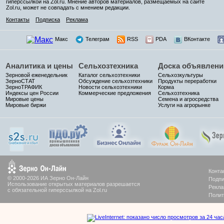
гиперссылкой на Zol.ru. Мнение авторов материалов, размещаемых на сайте
Zol.ru, может не совпадать с мнением редакции.
Контакты
Подписка
Реклама
Макс
Телеграм
RSS
PDA
ВКонтакте
Аналитика и цены
Сельхозтехника
Доска объявлени
Зерновой еженедельник
Каталог сельхозтехники
Сельхозкультуры
ЗерноСТАТ
Обсуждение сельхозтехники
Продукты переработки
ЗерноТРАФИК
Новости сельхозтехники
Корма
Индексы цен России
Коммерческие предложения
Сельхозтехника
Мировые цены
Семена и агросредства
Мировые биржи
Услуги на агрорынке
Конта
© 2000-2026 ИА Зерно Он-Лайн
Подпи
Использование открытых материалов разрешается
Рекла
с обязательной гиперссылкой на Zol.ru
Полит