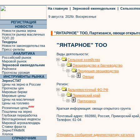
На главную
|
Зерновой еженедельник
|
Сельхозте
9 августа 2026г. Воскресенье
РЕГИСТРАЦИЯ
НОВОСТИ
Новости рынка зерна
"ЯНТАРНОЕ" ТОО, Партизанск, овощи открыто
Новости рынка масличных
ТОП 20
Тендеры
"ЯНТАРНОЕ" ТОО
Новости законодательства
Пресс-релизы
АНАЛИТИКА
Виды деятельности:
Российский рынок
Сельское хозяйство
Мировой рынок
Зерновой еженедельник
Овощеводство и бахчеводство
Рейтинги
Продукция овощеводства
Прогнозы урожая
ИНСТРУМЕНТЫ РЫНКА
Овощи
ЗерноСТАТ
Регион:
Цены на зерно в России
Прогнозы цен
Дальневосточный ФО РФ
Мировые биржи
Приморский край
Мировые цены
Цены на масличные
Партизанск
Цены на топливо
new
Розничные цены
Краткая информация:
овощи открытого грунта
Пошлины на зерно
Глубокая переработка
Почтовый адрес:
692880, Россия, Приморский край, г
Вегетационные индексы
Телефон:
61-04
Мировой агрокалендарь
Ставки фрахта
ЗерноТРАФИК
Хлопок
Отправить сообщение администратору каталога
СПРАВОЧНИК