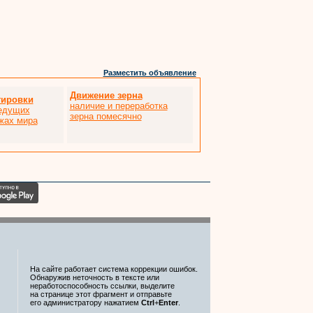
Разместить объявление
Движение зерна
тировки
наличие и переработка
ведущих
зерна помесячно
жах мира
На сайте работает система коррекции ошибок.
Обнаружив неточность в тексте или
неработоспособность ссылки, выделите
на странице этот фрагмент и отправьте
его администратору нажатием
Ctrl
+
Enter
.