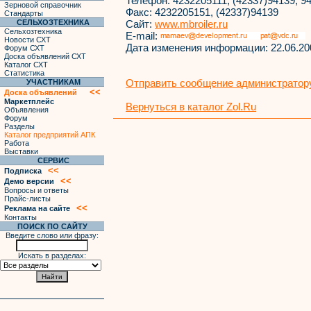
Телефон:
4232205111, (42337)94139, 9
Зерновой справочник
Факс:
4232205151, (42337)94139
Стандарты
СЕЛЬХОЗТЕХНИКА
Сайт:
www.mbroiler.ru
Сельхозтехника
E-mail:
Новости СХТ
Дата изменения информации:
22.06.20
Форум СХТ
Доска объявлений СХТ
Каталог СХТ
Статистика
Отправить сообщение администратору
УЧАСТНИКАМ
<<
Доска объявлений
Маркетплейс
Вернуться в каталог Zol.Ru
Объявления
Форум
Разделы
Каталог предприятий АПК
Работа
Выставки
СЕРВИС
<<
Подписка
<<
Демо версии
Вопросы и ответы
Прайс-листы
<<
Реклама на сайте
Контакты
ПОИСК ПО САЙТУ
Введите слово или фразу:
Искать в разделах: