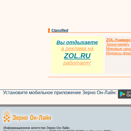
Classified
ZOL-Универс
Вы отдыхаете
Зерно-weekly
а
р
еклама на
Мировые цен
Индексы фра
ZOL.RU
работает!
Установите мобильное приложение Зерно Он-Лайн:
Информационное агентство Зерно Он-Лайн.