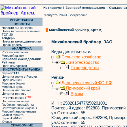
На главную
|
Зерновой еженедельник
|
Сельхозте
9 августа 2026г. Воскресенье
РЕГИСТРАЦИЯ
НОВОСТИ
Новости рынка зерна
Михайловский бройлер, Артем,
Новости рынка масличных
ТОП 20
Тендеры
Михайловский бройлер, ЗАО
Новости законодательства
Пресс-релизы
АНАЛИТИКА
Виды деятельности:
Российский рынок
Мировой рынок
Сельское хозяйство
Зерновой еженедельник
Животноводство
Рейтинги
Прогнозы урожая
Птицеводство
ИНСТРУМЕНТЫ РЫНКА
ЗерноСТАТ
Цены на зерно в России
Регион:
Прогнозы цен
Дальневосточный ФО РФ
Мировые биржи
Мировые цены
Приморский край
Цены на масличные
Артем
Цены на топливо
new
Розничные цены
Пошлины на зерно
ИНН:
2502015477/250201001
Глубокая переработка
Почтовый адрес:
692808, Приморский кр
Вегетационные индексы
Мировой агрокалендарь
ул.Охотничья, 55
Ставки фрахта
Юридический адрес:
692808, Приморски
ЗерноТРАФИК
Хлопок
ул.Охотничья, 55
СПРАВОЧНИК