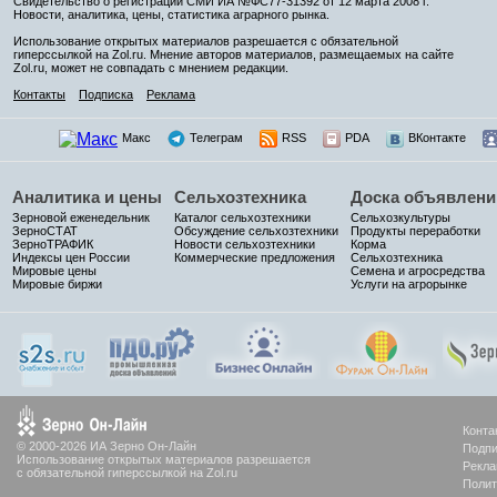
Свидетельство о регистрации СМИ ИА №ФС77-31392 от 12 марта 2008 г.
Новости, аналитика, цены, статистика аграрного рынка.
Использование открытых материалов разрешается с обязательной
гиперссылкой на Zol.ru. Мнение авторов материалов, размещаемых на сайте
Zol.ru, может не совпадать с мнением редакции.
Контакты
Подписка
Реклама
Макс
Телеграм
RSS
PDA
ВКонтакте
Аналитика и цены
Сельхозтехника
Доска объявлени
Зерновой еженедельник
Каталог сельхозтехники
Сельхозкультуры
ЗерноСТАТ
Обсуждение сельхозтехники
Продукты переработки
ЗерноТРАФИК
Новости сельхозтехники
Корма
Индексы цен России
Коммерческие предложения
Сельхозтехника
Мировые цены
Семена и агросредства
Мировые биржи
Услуги на агрорынке
Конта
© 2000-2026 ИА Зерно Он-Лайн
Подпи
Использование открытых материалов разрешается
Рекла
с обязательной гиперссылкой на Zol.ru
Полит