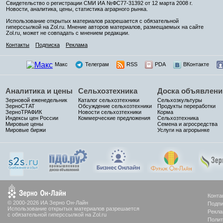
Свидетельство о регистрации СМИ ИА №ФС77-31392 от 12 марта 2008 г.
Новости, аналитика, цены, статистика аграрного рынка.
Использование открытых материалов разрешается с обязательной
гиперссылкой на Zol.ru. Мнение авторов материалов, размещаемых на сайте
Zol.ru, может не совпадать с мнением редакции.
Контакты
Подписка
Реклама
Макс
Телеграм
RSS
PDA
ВКонтакте
Аналитика и цены
Сельхозтехника
Доска объявлени
Зерновой еженедельник
Каталог сельхозтехники
Сельхозкультуры
ЗерноСТАТ
Обсуждение сельхозтехники
Продукты переработки
ЗерноТРАФИК
Новости сельхозтехники
Корма
Индексы цен России
Коммерческие предложения
Сельхозтехника
Мировые цены
Семена и агросредства
Мировые биржи
Услуги на агрорынке
Конта
© 2000-2026 ИА Зерно Он-Лайн
Подпи
Использование открытых материалов разрешается
Рекла
с обязательной гиперссылкой на Zol.ru
Полит