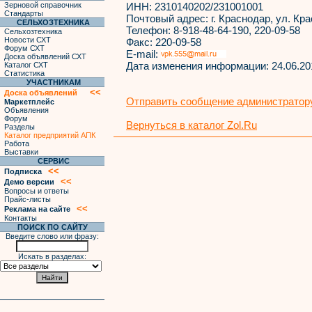
Зерновой справочник
ИНН:
2310140202/231001001
Стандарты
Почтовый адрес:
г. Краснодар, ул. Кр
СЕЛЬХОЗТЕХНИКА
Телефон:
8-918-48-64-190, 220-09-58
Сельхозтехника
Новости СХТ
Факс:
220-09-58
Форум СХТ
E-mail:
Доска объявлений СХТ
Дата изменения информации:
24.06.20
Каталог СХТ
Статистика
УЧАСТНИКАМ
<<
Доска объявлений
Отправить сообщение администратору
Маркетплейс
Объявления
Форум
Вернуться в каталог Zol.Ru
Разделы
Каталог предприятий АПК
Работа
Выставки
СЕРВИС
<<
Подписка
<<
Демо версии
Вопросы и ответы
Прайс-листы
<<
Реклама на сайте
Контакты
ПОИСК ПО САЙТУ
Введите слово или фразу:
Искать в разделах: