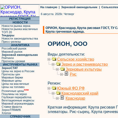
На главную
|
Зерновой еженедельник
|
Сельхозте
6 августа 2026г. Четверг
РЕГИСТРАЦИЯ
НОВОСТИ
Новости рынка зерна
ОРИОН, Краснодар, Крупа рисовая ГОСТ, ТУ С
Новости рынка масличных
Крупа гречневая ядрица.
ТОП 20
Тендеры
Новости законодательства
Пресс-релизы
ОРИОН, ООО
АНАЛИТИКА
Российский рынок
Мировой рынок
Виды деятельности:
Зерновой еженедельник
Рейтинги
Сельское хозяйство
Прогнозы урожая
Зерно и растениеводство
ИНСТРУМЕНТЫ РЫНКА
ЗерноСТАТ
Зерновые культуры
Цены на зерно в России
Рис
Прогнозы цен
Мировые биржи
Мировые цены
Регион:
Цены на масличные
Цены на топливо
Южный ФО РФ
new
Розничные цены
Краснодарский край
Пошлины на зерно
Глубокая переработка
Краснодар
Вегетационные индексы
Мировой агрокалендарь
Краткая информация:
Крупа рисовая Г
Ставки фрахта
ЗерноТРАФИК
элеваторы. Рис-сырец. Крупа гречнев
Хлопок
СПРАВОЧНИК