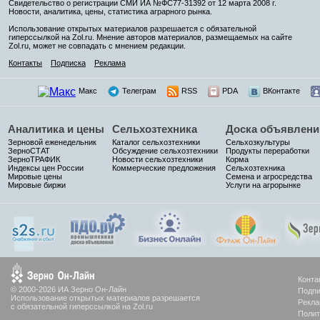
Свидетельство о регистрации СМИ ИА №ФС77-31392 от 12 марта 2008 г.
Новости, аналитика, цены, статистика аграрного рынка.
Использование открытых материалов разрешается с обязательной
гиперссылкой на Zol.ru. Мнение авторов материалов, размещаемых на сайте
Zol.ru, может не совпадать с мнением редакции.
Контакты
Подписка
Реклама
Макс
Телеграм
RSS
PDA
ВКонтакте
Аналитика и цены
Сельхозтехника
Доска объявлени
Зерновой еженедельник
Каталог сельхозтехники
Сельхозкультуры
ЗерноСТАТ
Обсуждение сельхозтехники
Продукты переработки
ЗерноТРАФИК
Новости сельхозтехники
Корма
Индексы цен России
Коммерческие предложения
Сельхозтехника
Мировые цены
Семена и агросредства
Мировые биржи
Услуги на агрорынке
Конта
© 2000-2026 ИА Зерно Он-Лайн
Подпи
Использование открытых материалов разрешается
Рекла
с обязательной гиперссылкой на Zol.ru
Полит