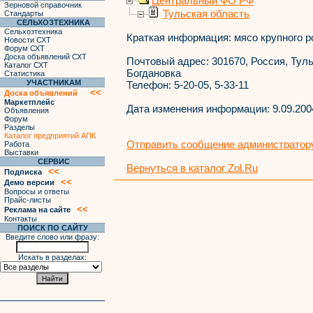
Центральный ФО РФ
Зерновой справочник
Тульская область
Стандарты
СЕЛЬХОЗТЕХНИКА
Сельхозтехника
Краткая информация:
мясо крупного ро
Новости СХТ
Форум СХТ
Доска объявлений СХТ
Почтовый адрес:
301670, Россия, Туль
Каталог СХТ
Богдановка
Статистика
УЧАСТНИКАМ
Телефон:
5-20-05, 5-33-11
<<
Доска объявлений
Маркетплейс
Дата изменения информации:
9.09.200
Объявления
Форум
Разделы
Каталог предприятий АПК
Отправить сообщение администратору
Работа
Выставки
СЕРВИС
Вернуться в каталог Zol.Ru
<<
Подписка
<<
Демо версии
Вопросы и ответы
Прайс-листы
<<
Реклама на сайте
Контакты
ПОИСК ПО САЙТУ
Введите слово или фразу:
Искать в разделах: