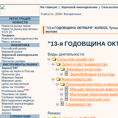
На главную
|
Зерновой еженедельник
|
Сельхозте
9 августа 2026г. Воскресенье
РЕГИСТРАЦИЯ
НОВОСТИ
Новости рынка зерна
"13-я ГОДОВЩИНА ОКТЯБРЯ" КОЛХОЗ, Тульская
Новости рынка масличных
молоко
ТОП 20
Тендеры
Новости законодательства
Пресс-релизы
"13-я ГОДОВЩИНА ОК
АНАЛИТИКА
Российский рынок
Мировой рынок
Виды деятельности:
Зерновой еженедельник
Рейтинги
Сельское хозяйство
Прогнозы урожая
Зерно и растениеводство
ИНСТРУМЕНТЫ РЫНКА
ЗерноСТАТ
Зерновые культуры
Цены на зерно в России
Зернобобовые культуры
Прогнозы цен
Мировые биржи
Животноводство
Мировые цены
Продукция крупного и мелког
Цены на масличные
Цены на топливо
Мясная продукция живот
new
Розничные цены
Молочная продукция жив
Пошлины на зерно
Глубокая переработка
Крупный рогатый скот
Вегетационные индексы
Мировой агрокалендарь
Свиноводство
Ставки фрахта
ЗерноТРАФИК
Регион:
Хлопок
СПРАВОЧНИК