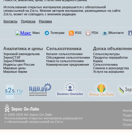
Использование открытых материалов разрешается с обязательной
гиперссылкой на Zol.ru. Мнение авторов материалов, размещаемых на сайте
Zol.ru, может не совпадать с мнением редакции.
Контакты
Подписка
Реклама
Макс
Телеграм
RSS
PDA
ВКонтакте
Аналитика и цены
Сельхозтехника
Доска объявлени
Зерновой еженедельник
Каталог сельхозтехники
Сельхозкультуры
ЗерноСТАТ
Обсуждение сельхозтехники
Продукты переработки
ЗерноТРАФИК
Новости сельхозтехники
Корма
Индексы цен России
Коммерческие предложения
Сельхозтехника
Мировые цены
Семена и агросредства
Мировые биржи
Услуги на агрорынке
Конта
© 2000-2026 ИА Зерно Он-Лайн
Подпи
Использование открытых материалов разрешается
Рекла
с обязательной гиперссылкой на Zol.ru
Полит