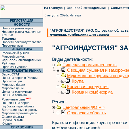
На главную
|
Зерновой еженедельник
|
Сельхозте
6 августа 2026г. Четверг
РЕГИСТРАЦИЯ
НОВОСТИ
Новости рынка зерна
"АГРОИНДУСТРИЯ" ЗАО, Орловская область, к
Новости рынка масличных
лущеный, комбикорма для свиней
ТОП 20
Тендеры
Новости законодательства
Пресс-релизы
"АГРОИНДУСТРИЯ" З
АНАЛИТИКА
Российский рынок
Мировой рынок
Виды деятельности:
Зерновой еженедельник
Рейтинги
Пищевая промышленность
Прогнозы урожая
Овощная сушеная и замороже
ИНСТРУМЕНТЫ РЫНКА
ЗерноСТАТ
Мукомольно-крупяная продук
Цены на зерно в России
Крупа
Прогнозы цен
Мировые биржи
Кормовая продукция
Мировые цены
Корма и комбикорма
Цены на масличные
Цены на топливо
new
Розничные цены
Регион:
Пошлины на зерно
Глубокая переработка
Центральный ФО РФ
Вегетационные индексы
Орловская область
Мировой агрокалендарь
Ставки фрахта
ЗерноТРАФИК
Краткая информация:
крупа гречневая
Хлопок
комбикорма для свиней
СПРАВОЧНИК