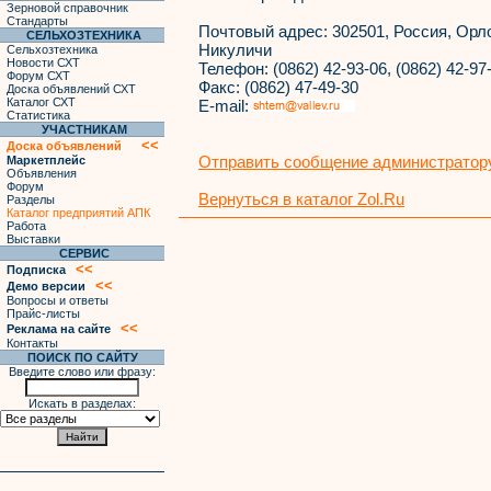
Зерновой справочник
Стандарты
Почтовый адрес:
302501, Россия, Орло
СЕЛЬХОЗТЕХНИКА
Никуличи
Сельхозтехника
Новости СХТ
Телефон:
(0862) 42-93-06, (0862) 42-97-
Форум СХТ
Факс:
(0862) 47-49-30
Доска объявлений СХТ
Каталог СХТ
E-mail:
Статистика
УЧАСТНИКАМ
<<
Доска объявлений
Отправить сообщение администратору
Маркетплейс
Объявления
Форум
Вернуться в каталог Zol.Ru
Разделы
Каталог предприятий АПК
Работа
Выставки
СЕРВИС
<<
Подписка
<<
Демо версии
Вопросы и ответы
Прайс-листы
<<
Реклама на сайте
Контакты
ПОИСК ПО САЙТУ
Введите слово или фразу:
Искать в разделах: