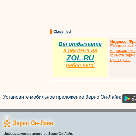
Classified
Индексы Фра
Вы отдыхаете
Ежедневные 
а
р
еклама на
индексов оке
фрахта зерно
ZOL.RU
сухогрузов
работает!
Установите мобильное приложение Зерно Он-Лайн:
Информационное агентство Зерно Он-Лайн.