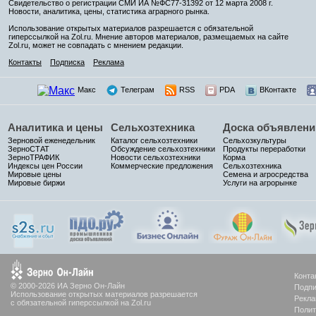
Свидетельство о регистрации СМИ ИА №ФС77-31392 от 12 марта 2008 г.
Новости, аналитика, цены, статистика аграрного рынка.
Использование открытых материалов разрешается с обязательной
гиперссылкой на Zol.ru. Мнение авторов материалов, размещаемых на сайте
Zol.ru, может не совпадать с мнением редакции.
Контакты
Подписка
Реклама
Макс
Телеграм
RSS
PDA
ВКонтакте
Аналитика и цены
Сельхозтехника
Доска объявлени
Зерновой еженедельник
Каталог сельхозтехники
Сельхозкультуры
ЗерноСТАТ
Обсуждение сельхозтехники
Продукты переработки
ЗерноТРАФИК
Новости сельхозтехники
Корма
Индексы цен России
Коммерческие предложения
Сельхозтехника
Мировые цены
Семена и агросредства
Мировые биржи
Услуги на агрорынке
Конта
© 2000-2026 ИА Зерно Он-Лайн
Подпи
Использование открытых материалов разрешается
Рекла
с обязательной гиперссылкой на Zol.ru
Полит