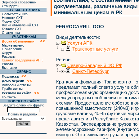
соответствия, с составлением 
Зерновой справочник
документации, различные виды 
Стандарты
СЕЛЬХОЗТЕХНИКА
минимальным ценам в РК.
Сельхозтехника
Новости СХТ
Форум СХТ
Доска объявлений СХТ
FERROCARRIL, ООО
Каталог СХТ
Статистика
Виды деятельности:
УЧАСТНИКАМ
<<
Доска объявлений
Услуги АПК
Маркетплейс
Транспортные услуги
Объявления
Форум
Разделы
Регион:
Каталог предприятий АПК
Работа
Северо-Западный ФО РФ
Выставки
Санкт-Петербург
СЕРВИС
<<
Подписка
<<
Демо версии
Краткая информация:
Транспортно – э
Вопросы и ответы
предлагает полный спектр услуг в об
Прайс-листы
профессиональную организацию доста
<<
Реклама на сайте
международном сообщении по оптима
Контакты
ПОИСК ПО САЙТУ
схемам. Предоставление собственног
Введите слово или фразу:
повышенной вместимости (240м3) и гр
грузовые вагоны, 40-45 футовые мор
Искать в разделах:
представители в Республике Казахстан
Казахстан. Экспедирование грузов по
железнодорожных тарифов (внутригос
импорт). Отслеживание груза и предос