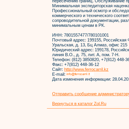
пересечению границ. Обслуживание пр
Минимальная экспедиторская наценка 
Профессиональный осмотр и обследов
коммерческого и технического соотве
сопроводительной документации, раз
минимальным ценам в РК.
ИНН:
7801557477/780101001
Почтовый адрес:
199155, Российская 
Уральская, д. 13, Бц Алмаз, офис 215
Юридический адрес:
199178, Российск
линия В.О., д. 75, лит. А, пом. 7-Н.
Телефон:
(812) 3850820, +7(812) 448-3
Факс:
+7(812) 448-36-12
Сайт:
http://www.ferrocarril.kz
E-mail:
Дата изменения информации:
28.04.20
Отправить сообщение администратору
Вернуться в каталог Zol.Ru