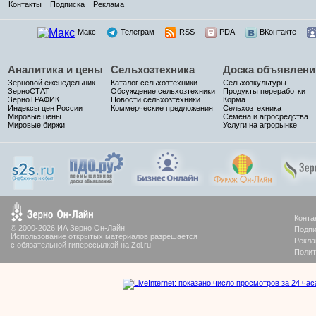
Контакты
Подписка
Реклама
Макс
Телеграм
RSS
PDA
ВКонтакте
Аналитика и цены
Сельхозтехника
Доска объявлени
Зерновой еженедельник
Каталог сельхозтехники
Сельхозкультуры
ЗерноСТАТ
Обсуждение сельхозтехники
Продукты переработки
ЗерноТРАФИК
Новости сельхозтехники
Корма
Индексы цен России
Коммерческие предложения
Сельхозтехника
Мировые цены
Семена и агросредства
Мировые биржи
Услуги на агрорынке
Конта
© 2000-2026 ИА Зерно Он-Лайн
Подпи
Использование открытых материалов разрешается
Рекла
с обязательной гиперссылкой на Zol.ru
Полит