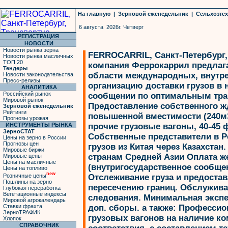
На главную
|
Зерновой еженедельник
|
Сельхозте
6 августа 2026г. Четверг
РЕГИСТРАЦИЯ
НОВОСТИ
Новости рынка зерна
FERROCARRIL, Санкт-Петербург,
Новости рынка масличных
ТОП 20
компания Феррокаррил предлага
Тендеры
области международных, внутр
Новости законодательства
Пресс-релизы
организацию доставки грузов в
АНАЛИТИКА
Российский рынок
сообщении по оптимальным тра
Мировой рынок
Предоставление собственного ж
Зерновой еженедельник
Рейтинги
повышенной вместимости (240м3)
Прогнозы урожая
ИНСТРУМЕНТЫ РЫНКА
прочие грузовые вагоны, 40-45
ЗерноСТАТ
Собственные представители в Р
Цены на зерно в России
Прогнозы цен
грузов из Китая через Казахстан
Мировые биржи
странам Средней Азии Оплата 
Мировые цены
Цены на масличные
(внутригосударственное сообщен
Цены на топливо
new
Розничные цены
Отслеживание груза и предостав
Пошлины на зерно
пересечению границ. Обслуживан
Глубокая переработка
Вегетационные индексы
следования. Минимальная экспе
Мировой агрокалендарь
Ставки фрахта
доп. сборы. а также: Професси
ЗерноТРАФИК
грузовых вагонов на наличие ко
Хлопок
СПРАВОЧНИК