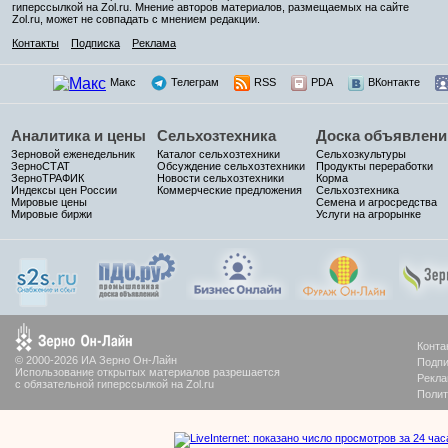
гиперссылкой на Zol.ru. Мнение авторов материалов, размещаемых на сайте
Zol.ru, может не совпадать с мнением редакции.
Контакты
Подписка
Реклама
Макс
Телеграм
RSS
PDA
ВКонтакте
Аналитика и цены
Сельхозтехника
Доска объявлени
Зерновой еженедельник
Каталог сельхозтехники
Сельхозкультуры
ЗерноСТАТ
Обсуждение сельхозтехники
Продукты переработки
ЗерноТРАФИК
Новости сельхозтехники
Корма
Индексы цен России
Коммерческие предложения
Сельхозтехника
Мировые цены
Семена и агросредства
Мировые биржи
Услуги на агрорынке
Конта
© 2000-2026 ИА Зерно Он-Лайн
Подпи
Использование открытых материалов разрешается
Рекла
с обязательной гиперссылкой на Zol.ru
Полит