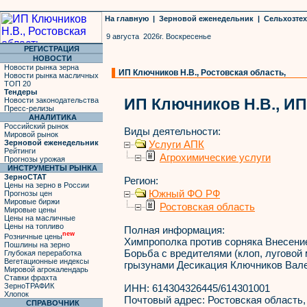
На главную
|
Зерновой еженедельник
|
Сельхозте
9 августа 2026г. Воскресенье
РЕГИСТРАЦИЯ
НОВОСТИ
Новости рынка зерна
ИП Ключников Н.В., Ростовская область,
Новости рынка масличных
ТОП 20
Тендеры
ИП Ключников Н.В., И
Новости законодательства
Пресс-релизы
АНАЛИТИКА
Российский рынок
Виды деятельности:
Мировой рынок
Зерновой еженедельник
Услуги АПК
Рейтинги
Агрохимические услуги
Прогнозы урожая
ИНСТРУМЕНТЫ РЫНКА
ЗерноСТАТ
Регион:
Цены на зерно в России
Южный ФО РФ
Прогнозы цен
Мировые биржи
Ростовская область
Мировые цены
Цены на масличные
Цены на топливо
Полная информация:
new
Розничные цены
Химпрополка против сорняка Внесени
Пошлины на зерно
Борьба с вредителями (клоп, луговой
Глубокая переработка
Вегетационные индексы
грызунами Десикация Ключников Вал
Мировой агрокалендарь
Ставки фрахта
ЗерноТРАФИК
ИНН:
614304326445/614301001
Хлопок
Почтовый адрес:
Ростовская область, 
СПРАВОЧНИК