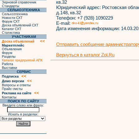
кв.32
Зерновой справочник
Стандарты
Юридический адрес:
Ростовская облас
СЕЛЬХОЗТЕХНИКА
д.148, кв.32
Сельхозтехника
Телефон:
+7 (928) 1090229
Новости СХТ
Форум СХТ
E-mail:
Доска объявлений СХТ
Дата изменения информации:
14.03.20
Каталог СХТ
Статистика
УЧАСТНИКАМ
<<
Доска объявлений
Отправить сообщение администратору
Маркетплейс
Объявления
Форум
Вернуться в каталог Zol.Ru
Разделы
Каталог предприятий АПК
Работа
Выставки
СЕРВИС
<<
Подписка
<<
Демо версии
Вопросы и ответы
Прайс-листы
<<
Реклама на сайте
Контакты
ПОИСК ПО САЙТУ
Введите слово или фразу:
Искать в разделах: