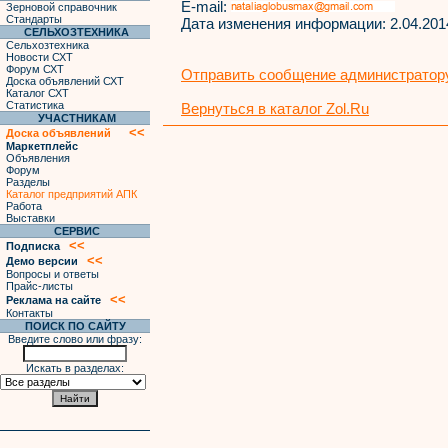
E-mail:
Зерновой справочник
Стандарты
Дата изменения информации:
2.04.201
СЕЛЬХОЗТЕХНИКА
Сельхозтехника
Новости СХТ
Форум СХТ
Отправить сообщение администратору
Доска объявлений СХТ
Каталог СХТ
Статистика
Вернуться в каталог Zol.Ru
УЧАСТНИКАМ
<<
Доска объявлений
Маркетплейс
Объявления
Форум
Разделы
Каталог предприятий АПК
Работа
Выставки
СЕРВИС
<<
Подписка
<<
Демо версии
Вопросы и ответы
Прайс-листы
<<
Реклама на сайте
Контакты
ПОИСК ПО САЙТУ
Введите слово или фразу:
Искать в разделах: