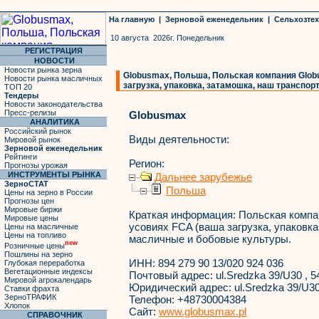
На главную
|
Зерновой еженедельник
|
Сельхозте
10 августа 2026г. Понедельник
РЕГИСТРАЦИЯ
НОВОСТИ
Новости рынка зерна
Globusmax, Польша, Польская компания Globu
Новости рынка масличных
загрузка, упаковка, затамошка, наш транспо
ТОП 20
Тендеры
Новости законодательства
Пресс-релизы
Globusmax
АНАЛИТИКА
Российский рынок
Виды деятельности:
Мировой рынок
Зерновой еженедельник
Рейтинги
Регион:
Прогнозы урожая
ИНСТРУМЕНТЫ РЫНКА
Дальнее зарубежье
ЗерноСТАТ
Польша
Цены на зерно в России
Прогнозы цен
Мировые биржи
Краткая информация:
Польская компан
Мировые цены
усовиях FCA (ваша загрузка, упаковка
Цены на масличные
Цены на топливо
масличные и бобовые культуры.
new
Розничные цены
Пошлины на зерно
ИНН:
894 279 90 13/020 924 036
Глубокая переработка
Вегетационные индексы
Почтовый адрес:
ul.Sredzka 39/U30 , 
Мировой агрокалендарь
Юридический адрес:
ul.Sredzka 39/U30
Ставки фрахта
ЗерноТРАФИК
Телефон:
+48730004384
Хлопок
Сайт:
www.globusmax.pl
СПРАВОЧНИК