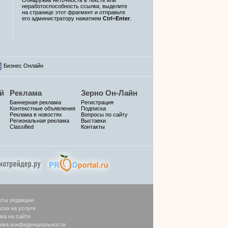
неработоспособность ссылки, выделите
на странице этот фрагмент и отправьте
его администратору нажатием
Ctrl
+
Enter
.
Бизнес Онлайн
й
Реклама
Зерно Он-Лайн
Баннерная реклама
Регистрация
Контекстные объявления
Подписка
Реклама в новостях
Вопросы по сайту
Региональная реклама
Выставки
Classified
Контакты
кты редакции
ска на услуги
ма на сайте
ика конфиденциальности