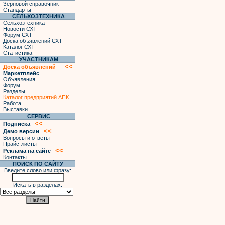
Зерновой справочник
Стандарты
СЕЛЬХОЗТЕХНИКА
Сельхозтехника
Новости СХТ
Форум СХТ
Доска объявлений СХТ
Каталог СХТ
Статистика
УЧАСТНИКАМ
<<
Доска объявлений
Маркетплейс
Объявления
Форум
Разделы
Каталог предприятий АПК
Работа
Выставки
СЕРВИС
<<
Подписка
<<
Демо версии
Вопросы и ответы
Прайс-листы
<<
Реклама на сайте
Контакты
ПОИСК ПО САЙТУ
Введите слово или фразу:
Искать в разделах: