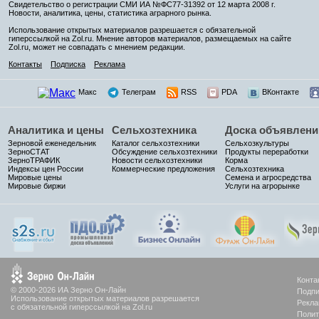
Свидетельство о регистрации СМИ ИА №ФС77-31392 от 12 марта 2008 г.
Новости, аналитика, цены, статистика аграрного рынка.
Использование открытых материалов разрешается с обязательной
гиперссылкой на Zol.ru. Мнение авторов материалов, размещаемых на сайте
Zol.ru, может не совпадать с мнением редакции.
Контакты
Подписка
Реклама
Макс
Телеграм
RSS
PDA
ВКонтакте
Аналитика и цены
Сельхозтехника
Доска объявлени
Зерновой еженедельник
Каталог сельхозтехники
Сельхозкультуры
ЗерноСТАТ
Обсуждение сельхозтехники
Продукты переработки
ЗерноТРАФИК
Новости сельхозтехники
Корма
Индексы цен России
Коммерческие предложения
Сельхозтехника
Мировые цены
Семена и агросредства
Мировые биржи
Услуги на агрорынке
Конта
© 2000-2026 ИА Зерно Он-Лайн
Подпи
Использование открытых материалов разрешается
Рекла
с обязательной гиперссылкой на Zol.ru
Полит