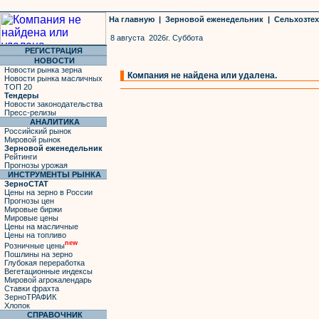
На главную
|
Зерновой еженедельник
|
Сельхозте
8 августа 2026г. Суббота
РЕГИСТРАЦИЯ
НОВОСТИ
Новости рынка зерна
Компания не найдена или удалена.
Новости рынка масличных
ТОП 20
Тендеры
Новости законодательства
Пресс-релизы
АНАЛИТИКА
Российский рынок
Мировой рынок
Зерновой еженедельник
Рейтинги
Прогнозы урожая
ИНСТРУМЕНТЫ РЫНКА
ЗерноСТАТ
Цены на зерно в России
Прогнозы цен
Мировые биржи
Мировые цены
Цены на масличные
Цены на топливо
new
Розничные цены
Пошлины на зерно
Глубокая переработка
Вегетационные индексы
Мировой агрокалендарь
Ставки фрахта
ЗерноТРАФИК
Хлопок
СПРАВОЧНИК