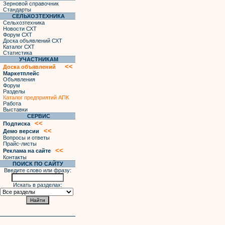
Зерновой справочник
Стандарты
СЕЛЬХОЗТЕХНИКА
Сельхозтехника
Новости СХТ
Форум СХТ
Доска объявлений СХТ
Каталог СХТ
Статистика
УЧАСТНИКАМ
<<
Доска объявлений
Маркетплейс
Объявления
Форум
Разделы
Каталог предприятий АПК
Работа
Выставки
СЕРВИС
<<
Подписка
<<
Демо версии
Вопросы и ответы
Прайс-листы
<<
Реклама на сайте
Контакты
ПОИСК ПО САЙТУ
Введите слово или фразу:
Искать в разделах: