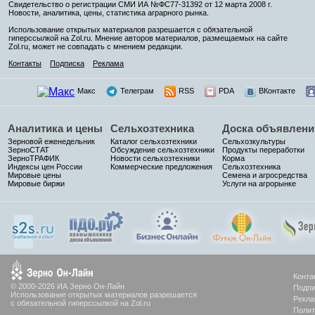
Свидетельство о регистрации СМИ ИА №ФС77-31392 от 12 марта 2008 г.
Новости, аналитика, цены, статистика аграрного рынка.
Использование открытых материалов разрешается с обязательной
гиперссылкой на Zol.ru. Мнение авторов материалов, размещаемых на сайте
Zol.ru, может не совпадать с мнением редакции.
Контакты
Подписка
Реклама
Макс
Телеграм
RSS
PDA
ВКонтакте
Аналитика и цены
Сельхозтехника
Доска объявлени
Зерновой еженедельник
Каталог сельхозтехники
Сельхозкультуры
ЗерноСТАТ
Обсуждение сельхозтехники
Продукты переработки
ЗерноТРАФИК
Новости сельхозтехники
Корма
Индексы цен России
Коммерческие предложения
Сельхозтехника
Мировые цены
Семена и агросредства
Мировые биржи
Услуги на агрорынке
Конта
© 2000-2026 ИА Зерно Он-Лайн
Подпи
Использование открытых материалов разрешается
Рекла
с обязательной гиперссылкой на Zol.ru
Полит