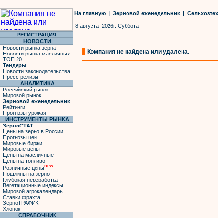
На главную
|
Зерновой еженедельник
|
Сельхозте
8 августа 2026г. Суббота
РЕГИСТРАЦИЯ
НОВОСТИ
Новости рынка зерна
Компания не найдена или удалена.
Новости рынка масличных
ТОП 20
Тендеры
Новости законодательства
Пресс-релизы
АНАЛИТИКА
Российский рынок
Мировой рынок
Зерновой еженедельник
Рейтинги
Прогнозы урожая
ИНСТРУМЕНТЫ РЫНКА
ЗерноСТАТ
Цены на зерно в России
Прогнозы цен
Мировые биржи
Мировые цены
Цены на масличные
Цены на топливо
new
Розничные цены
Пошлины на зерно
Глубокая переработка
Вегетационные индексы
Мировой агрокалендарь
Ставки фрахта
ЗерноТРАФИК
Хлопок
СПРАВОЧНИК