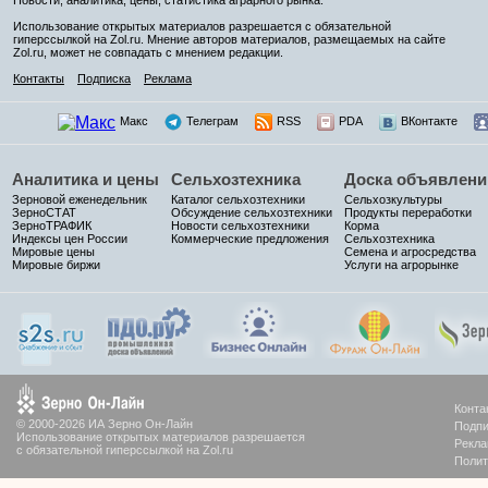
Использование открытых материалов разрешается с обязательной
гиперссылкой на Zol.ru. Мнение авторов материалов, размещаемых на сайте
Zol.ru, может не совпадать с мнением редакции.
Контакты
Подписка
Реклама
Макс
Телеграм
RSS
PDA
ВКонтакте
Аналитика и цены
Сельхозтехника
Доска объявлени
Зерновой еженедельник
Каталог сельхозтехники
Сельхозкультуры
ЗерноСТАТ
Обсуждение сельхозтехники
Продукты переработки
ЗерноТРАФИК
Новости сельхозтехники
Корма
Индексы цен России
Коммерческие предложения
Сельхозтехника
Мировые цены
Семена и агросредства
Мировые биржи
Услуги на агрорынке
Конта
© 2000-2026 ИА Зерно Он-Лайн
Подпи
Использование открытых материалов разрешается
Рекла
с обязательной гиперссылкой на Zol.ru
Полит