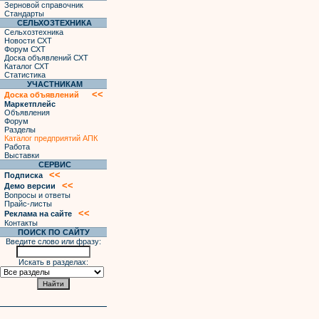
Зерновой справочник
Стандарты
СЕЛЬХОЗТЕХНИКА
Сельхозтехника
Новости СХТ
Форум СХТ
Доска объявлений СХТ
Каталог СХТ
Статистика
УЧАСТНИКАМ
<<
Доска объявлений
Маркетплейс
Объявления
Форум
Разделы
Каталог предприятий АПК
Работа
Выставки
СЕРВИС
<<
Подписка
<<
Демо версии
Вопросы и ответы
Прайс-листы
<<
Реклама на сайте
Контакты
ПОИСК ПО САЙТУ
Введите слово или фразу:
Искать в разделах: