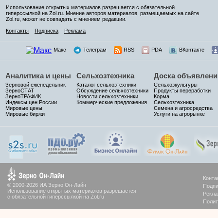
Использование открытых материалов разрешается с обязательной
гиперссылкой на Zol.ru. Мнение авторов материалов, размещаемых на сайте
Zol.ru, может не совпадать с мнением редакции.
Контакты
Подписка
Реклама
Макс
Телеграм
RSS
PDA
ВКонтакте
Аналитика и цены
Сельхозтехника
Доска объявлени
Зерновой еженедельник
Каталог сельхозтехники
Сельхозкультуры
ЗерноСТАТ
Обсуждение сельхозтехники
Продукты переработки
ЗерноТРАФИК
Новости сельхозтехники
Корма
Индексы цен России
Коммерческие предложения
Сельхозтехника
Мировые цены
Семена и агросредства
Мировые биржи
Услуги на агрорынке
Конта
© 2000-2026 ИА Зерно Он-Лайн
Подпи
Использование открытых материалов разрешается
Рекла
с обязательной гиперссылкой на Zol.ru
Полит