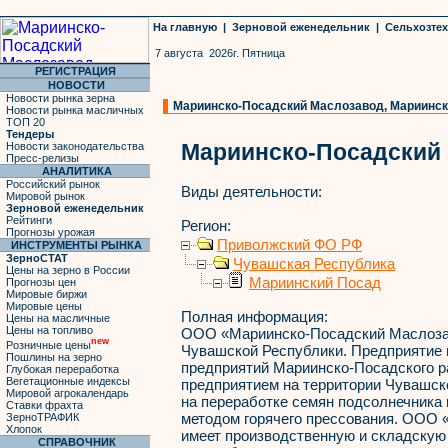
На главную
|
Зерновой еженедельник
|
Сельхозте
7 августа 2026г. Пятница
РЕГИСТРАЦИЯ
НОВОСТИ
Новости рынка зерна
Мариинско-Посадский Маслозавод, Мариинск
Новости рынка масличных
ТОП 20
Тендеры
Мариинско-Посадский
Новости законодательства
Пресс-релизы
АНАЛИТИКА
Российский рынок
Виды деятельности:
Мировой рынок
Зерновой еженедельник
Рейтинги
Регион:
Прогнозы урожая
Приволжский ФО РФ
ИНСТРУМЕНТЫ РЫНКА
ЗерноСТАТ
Чувашская Республика
Цены на зерно в России
Мариинский Посад
Прогнозы цен
Мировые биржи
Мировые цены
Полная информация:
Цены на масличные
Цены на топливо
ООО «Мариинско-Посадский Маслозав
new
Розничные цены
Чувашской Республики. Предприятие
Пошлины на зерно
предприятий Мариинско-Посадского р
Глубокая переработка
Вегетационные индексы
предприятием на территории Чувашс
Мировой агрокалендарь
на переработке семян подсолнечника 
Ставки фрахта
методом горячего прессования. ООО
ЗерноТРАФИК
Хлопок
имеет производственную и складскую
СПРАВОЧНИК