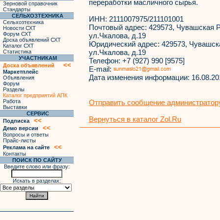
переработки масличного сырья.
Зерновой справочник
Стандарты
СЕЛЬХОЗТЕХНИКА
ИНН:
2111007975/211101001
Сельхозтехника
Почтовый адрес:
429573, Чувашская Р
Новости СХТ
Форум СХТ
ул.Чкалова, д.19
Доска объявлений СХТ
Юридический адрес:
429573, Чувашска
Каталог СХТ
ул.Чкалова, д.19
Статистика
УЧАСТНИКАМ
Телефон:
+7 (927) 990 [9575]
<<
Доска объявлений
E-mail:
Маркетплейс
Дата изменения информации:
16.08.20
Объявления
Форум
Разделы
Каталог предприятий АПК
Работа
Отправить сообщение администратору
Выставки
СЕРВИС
Вернуться в каталог Zol.Ru
<<
Подписка
<<
Демо версии
Вопросы и ответы
Прайс-листы
<<
Реклама на сайте
Контакты
ПОИСК ПО САЙТУ
Введите слово или фразу:
Искать в разделах: