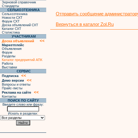
Зерновой справочник
Стандарты
СЕЛЬХОЗТЕХНИКА
Отправить сообщение администратору
Сельхозтехника
Новости СХТ
Форум СХТ
Вернуться в каталог Zol.Ru
Доска объявлений СХТ
Каталог СХТ
Статистика
УЧАСТНИКАМ
<<
Доска объявлений
Маркетплейс
Объявления
Форум
Разделы
Каталог предприятий АПК
Работа
Выставки
СЕРВИС
<<
Подписка
<<
Демо версии
Вопросы и ответы
Прайс-листы
<<
Реклама на сайте
Контакты
ПОИСК ПО САЙТУ
Введите слово или фразу:
Искать в разделах: