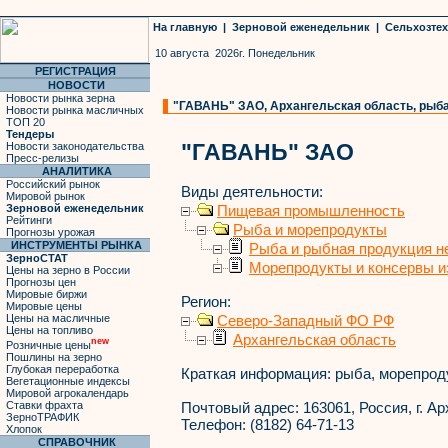
На главную
|
Зерновой еженедельник
|
Сельхозте
10 августа 2026г. Понедельник
РЕГИСТРАЦИЯ
НОВОСТИ
Новости рынка зерна
"ГАВАНЬ" ЗАО, Архангельская область, рыба
Новости рынка масличных
ТОП 20
Тендеры
"ГАВАНЬ" ЗАО
Новости законодательства
Пресс-релизы
АНАЛИТИКА
Российский рынок
Виды деятельности:
Мировой рынок
Зерновой еженедельник
Пищевая промышленность
Рейтинги
Рыба и морепродукты
Прогнозы урожая
ИНСТРУМЕНТЫ РЫНКА
Рыба и рыбная продукция н
ЗерноСТАТ
Морепродукты и консервы и
Цены на зерно в России
Прогнозы цен
Мировые биржи
Регион:
Мировые цены
Цены на масличные
Северо-Западный ФО РФ
Цены на топливо
Архангельская область
new
Розничные цены
Пошлины на зерно
Глубокая переработка
Краткая информация:
рыба, морепрод
Вегетационные индексы
Мировой агрокалендарь
Ставки фрахта
Почтовый адрес:
163061, Россия, г. Ар
ЗерноТРАФИК
Телефон:
(8182) 64-71-13
Хлопок
СПРАВОЧНИК