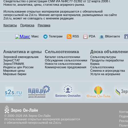
Свидетельство о регистрации СМИ ИА №ФС77-31392 от 12 марта 2008 г.
Новости, аналитика, цены, статистика аграрного рынка.
Использование открытых материалов разрешается с обязательной
гиперссылкой на Zol.ru. Мнение авторов материалов, размещаемых на сайте
Zol.ru, может не совпадать с мнением редакции.
Контакты
Подписка
Реклама
Макс
Телеграм
RSS
PDA
ВКонтакте
Аналитика и цены
Сельхозтехника
Доска объявлени
Зерновой еженедельник
Каталог сельхозтехники
Сельхозкультуры
ЗерноСТАТ
Обсуждение сельхозтехники
Продукты переработки
ЗерноТРАФИК
Новости сельхозтехники
Корма
Индексы цен России
Коммерческие предложения
Сельхозтехника
Мировые цены
Семена и агросредства
Мировые биржи
Услуги на агрорынке
Конта
© 2000-2026 ИА Зерно Он-Лайн
Подпи
Использование открытых материалов разрешается
Рекла
с обязательной гиперссылкой на Zol.ru
Полит