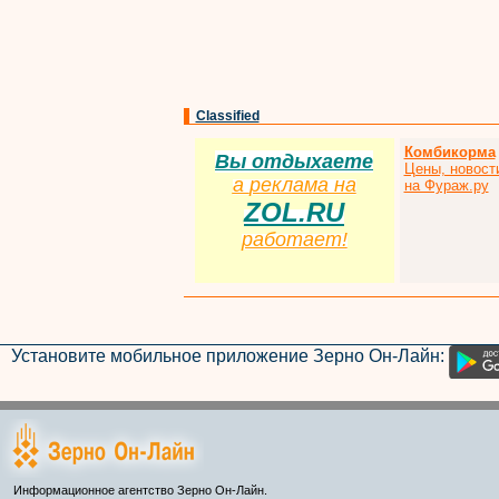
Classified
Комбикорма
Вы отдыхаете
Цены, новост
а
р
еклама на
на Фураж.ру
ZOL.RU
работает!
Установите мобильное приложение Зерно Он-Лайн:
Информационное агентство Зерно Он-Лайн.