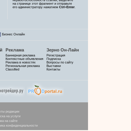
на странице этот фрагмент и отправьте
его администратору нажатием
Ctrl
+
Enter
.
Бизнес Онлайн
й
Реклама
Зерно Он-Лайн
Баннерная реклама
Регистрация
Контекстные объявления
Подписка
Реклама в новостях
Вопросы по сайту
Региональная реклама
Выставки
Classified
Контакты
кты редакции
ска на услуги
ма на сайте
ика конфиденциальности