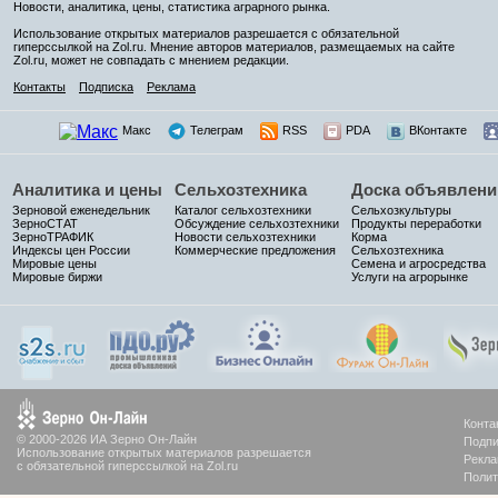
Новости, аналитика, цены, статистика аграрного рынка.
Использование открытых материалов разрешается с обязательной
гиперссылкой на Zol.ru. Мнение авторов материалов, размещаемых на сайте
Zol.ru, может не совпадать с мнением редакции.
Контакты
Подписка
Реклама
Макс
Телеграм
RSS
PDA
ВКонтакте
Аналитика и цены
Сельхозтехника
Доска объявлени
Зерновой еженедельник
Каталог сельхозтехники
Сельхозкультуры
ЗерноСТАТ
Обсуждение сельхозтехники
Продукты переработки
ЗерноТРАФИК
Новости сельхозтехники
Корма
Индексы цен России
Коммерческие предложения
Сельхозтехника
Мировые цены
Семена и агросредства
Мировые биржи
Услуги на агрорынке
Конта
© 2000-2026 ИА Зерно Он-Лайн
Подпи
Использование открытых материалов разрешается
Рекла
с обязательной гиперссылкой на Zol.ru
Полит