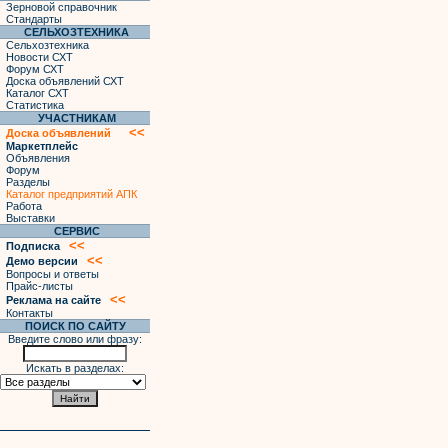
Зерновой справочник
Стандарты
СЕЛЬХОЗТЕХНИКА
Сельхозтехника
Новости СХТ
Форум СХТ
Доска объявлений СХТ
Каталог СХТ
Статистика
УЧАСТНИКАМ
<<
Доска объявлений
Маркетплейс
Объявления
Форум
Разделы
Каталог предприятий АПК
Работа
Выставки
СЕРВИС
<<
Подписка
<<
Демо версии
Вопросы и ответы
Прайс-листы
<<
Реклама на сайте
Контакты
ПОИСК ПО САЙТУ
Введите слово или фразу:
Искать в разделах: