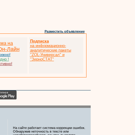
Разместить объявление
Подписка
ама на
на информационно-
Он-Лайн
аналитические пакеты
тижно!
"ZOL-Универсал" и
дно !
"ЗерноСТАТ"
тивно!
На сайте работает система коррекции ошибок.
Обнаружив неточность в тексте или
неработоспособность ссылки, выделите