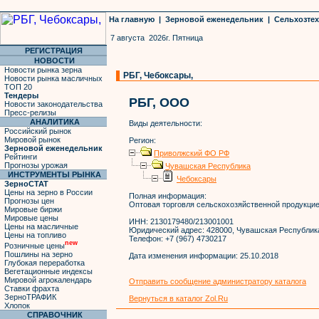
На главную
|
Зерновой еженедельник
|
Сельхозте
7 августа 2026г. Пятница
РЕГИСТРАЦИЯ
НОВОСТИ
Новости рынка зерна
РБГ, Чебоксары,
Новости рынка масличных
ТОП 20
Тендеры
РБГ, ООО
Новости законодательства
Пресс-релизы
АНАЛИТИКА
Виды деятельности:
Российский рынок
Мировой рынок
Регион:
Зерновой еженедельник
Приволжский ФО РФ
Рейтинги
Прогнозы урожая
Чувашская Республика
ИНСТРУМЕНТЫ РЫНКА
Чебоксары
ЗерноСТАТ
Цены на зерно в России
Полная информация:
Прогнозы цен
Оптовая торговля сельскохозяйственной продукци
Мировые биржи
Мировые цены
ИНН:
2130179480/213001001
Цены на масличные
Юридический адрес:
428000, Чувашская Республика, 
Цены на топливо
Телефон:
+7 (967) 4730217
new
Розничные цены
Пошлины на зерно
Дата изменения информации:
25.10.2018
Глубокая переработка
Вегетационные индексы
Мировой агрокалендарь
Отправить сообщение администратору каталога
Ставки фрахта
ЗерноТРАФИК
Вернуться в каталог Zol.Ru
Хлопок
СПРАВОЧНИК