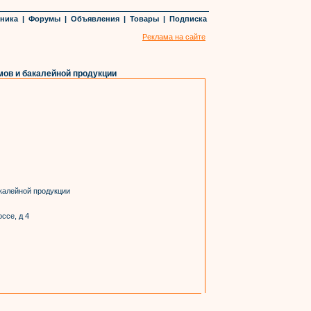
хника
|
Форумы
|
Объявления
|
Товары
|
Подписка
Реклама на сайте
мов и бакалейной продукции
калейной продукции
ссе, д 4