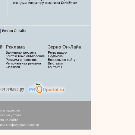
его администратору нажатием
Ctrl
+
Enter
.
Бизнес Онлайн
й
Реклама
Зерно Он-Лайн
Баннерная реклама
Регистрация
Контекстные объявления
Подписка
Реклама в новостях
Вопросы по сайту
Региональная реклама
Выставки
Classified
Контакты
кты редакции
ска на услуги
ма на сайте
ика конфиденциальности