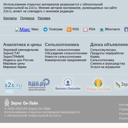
Использование открытых материалов разрешается с обязательной
гиперссылкой на Zol.ru. Мнение авторов материалов, размещаемых на сайте
Zol.ru, может не совпадать с мнением редакции.
Контакты
Подписка
Реклама
Макс
Телеграм
RSS
PDA
ВКонтакте
Аналитика и цены
Сельхозтехника
Доска объявлени
Зерновой еженедельник
Каталог сельхозтехники
Сельхозкультуры
ЗерноСТАТ
Обсуждение сельхозтехники
Продукты переработки
ЗерноТРАФИК
Новости сельхозтехники
Корма
Индексы цен России
Коммерческие предложения
Сельхозтехника
Мировые цены
Семена и агросредства
Мировые биржи
Услуги на агрорынке
Конта
© 2000-2026 ИА Зерно Он-Лайн
Подпи
Использование открытых материалов разрешается
Рекла
с обязательной гиперссылкой на Zol.ru
Полит