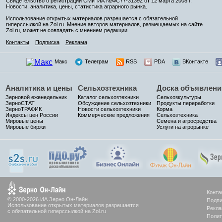
Свидетельство о регистрации СМИ ИА №ФС77-31392 от 12 марта 2008 г.
Новости, аналитика, цены, статистика аграрного рынка.
Использование открытых материалов разрешается с обязательной
гиперссылкой на Zol.ru. Мнение авторов материалов, размещаемых на сайте
Zol.ru, может не совпадать с мнением редакции.
Контакты
Подписка
Реклама
Макс
Телеграм
RSS
PDA
ВКонтакте
Аналитика и цены
Сельхозтехника
Доска объявлени
Зерновой еженедельник
Каталог сельхозтехники
Сельхозкультуры
ЗерноСТАТ
Обсуждение сельхозтехники
Продукты переработки
ЗерноТРАФИК
Новости сельхозтехники
Корма
Индексы цен России
Коммерческие предложения
Сельхозтехника
Мировые цены
Семена и агросредства
Мировые биржи
Услуги на агрорынке
Конта
© 2000-2026 ИА Зерно Он-Лайн
Подпи
Использование открытых материалов разрешается
Рекла
с обязательной гиперссылкой на Zol.ru
Полит