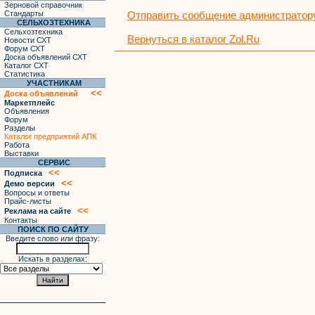
Зерновой справочник
Стандарты
Отправить сообщение администратору
СЕЛЬХОЗТЕХНИКА
Сельхозтехника
Вернуться в каталог Zol.Ru
Новости СХТ
Форум СХТ
Доска объявлений СХТ
Каталог СХТ
Статистика
УЧАСТНИКАМ
<<
Доска объявлений
Маркетплейс
Объявления
Форум
Разделы
Каталог предприятий АПК
Работа
Выставки
СЕРВИС
<<
Подписка
<<
Демо версии
Вопросы и ответы
Прайс-листы
<<
Реклама на сайте
Контакты
ПОИСК ПО САЙТУ
Введите слово или фразу:
Искать в разделах: