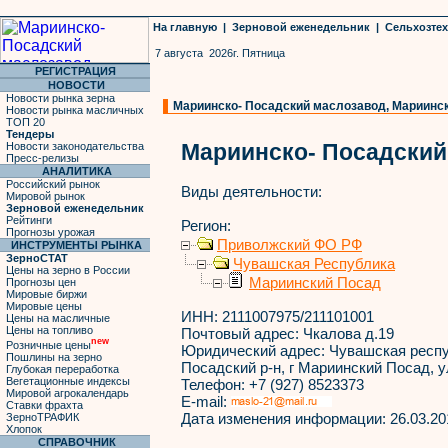
На главную
|
Зерновой еженедельник
|
Сельхозте
7 августа 2026г. Пятница
РЕГИСТРАЦИЯ
НОВОСТИ
Новости рынка зерна
Мариинско- Посадский маслозавод, Мариинск
Новости рынка масличных
ТОП 20
Тендеры
Мариинско- Посадский
Новости законодательства
Пресс-релизы
АНАЛИТИКА
Российский рынок
Виды деятельности:
Мировой рынок
Зерновой еженедельник
Рейтинги
Регион:
Прогнозы урожая
Приволжский ФО РФ
ИНСТРУМЕНТЫ РЫНКА
ЗерноСТАТ
Чувашская Республика
Цены на зерно в России
Мариинский Посад
Прогнозы цен
Мировые биржи
Мировые цены
ИНН:
2111007975/211101001
Цены на масличные
Цены на топливо
Почтовый адрес:
Чкалова д.19
new
Розничные цены
Юридический адрес:
Чувашская респу
Пошлины на зерно
Посадский р-н, г Мариинский Посад, у
Глубокая переработка
Вегетационные индексы
Телефон:
+7 (927) 8523373
Мировой агрокалендарь
E-mail:
Ставки фрахта
Дата изменения информации:
26.03.20
ЗерноТРАФИК
Хлопок
СПРАВОЧНИК